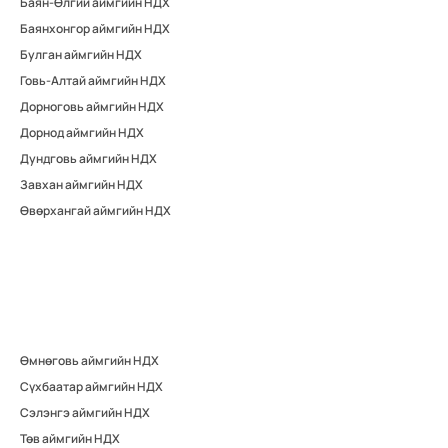
Баян-Өлгий аймгийн НДХ
Баянхонгор аймгийн НДХ
Булган аймгийн НДХ
Говь-Алтай аймгийн НДХ
Дорноговь аймгийн НДХ
Дорнод аймгийн НДХ
Дундговь аймгийн НДХ
Завхан аймгийн НДХ
Өвөрхангай аймгийн НДХ
Өмнөговь аймгийн НДХ
Сүхбаатар аймгийн НДХ
Сэлэнгэ аймгийн НДХ
Төв аймгийн НДХ