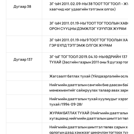
ЗГ-ЫН 2011.02.09-НЫ 38 ТООТ ТОГТООЛ – ЖУРА
Дугаар 38
хаагчид нэг удаагийн тэтгэмж олгох)
ЗГ-ЫН 2011.01.19-НЫ ТООТ ТОГТООЛЫН ХАВСР
ОРОН СУУЦНЫ ДЭМЖЛЭГ ҮЗҮҮЛЭХ ЖУРАМ
ЗГ-ЫН 2011.01.19-НЫ 9 ТООТ ТОГТООЛЫН ХАВ
ГЭР БҮЛД ТЭТГЭМЖ ОЛГОХ ЖУРАМ
ЗГ-ЫГ ТОГТООЛ 2019.04.10-НЫ ӨДРИЙН 137 –
Дугаар 137
ТУХАЙ (Засгийн газрын 2011 оны 9 дүгээр тогто
Жагсаалт батлах тухай (Үйлдвэрлэлийн ослын 
Нийгмийн даатгалын сангийн бие даасан байдл
менежментийг сайжруулах талаар авах зарим а
Нийгмийн даатгалын тухай хуулиудыг хэрэгжүү
тухай /1994-09-28/
ЖУРАМ БАТЛАХ ТУХАЙ (Нийгмийн даатгалын ши
хугацаанд нийгмийн даатгалын шимтгэл төлөх ж
Нийгмийн даатгалын шимтгэл төлөх сарын хөдө
орлогын дээд хэмжээг шинэчлэн тогтоох тухай 