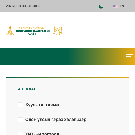
2026 ОНЫ 08 САРЫН 8
EN
АНГИЛАЛ
Хууль тогтоомж
Олон улсын гэрээ хэлэлцээр
УИХ-ын тогтоол