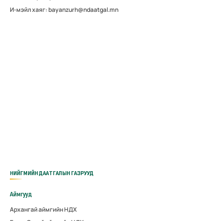
И-мэйл хаяг: bayanzurh@ndaatgal.mn
НИЙГМИЙН ДААТГАЛЫН ГАЗРУУД
Аймгууд
Архангай аймгийн НДХ