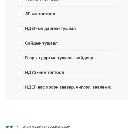
ЗГ-ын тогтоол
НДЕГ-ын даргын тушаал
Сайдын тушаал
Газрын даргын тушаал, шийдвэр
НДҮЗ-ийн тогтоол
НДЕГ-аас ирсэн заавар, чиглэл, зөвлөмж
НҮҮР
ОЛОН УЛСЫН ГЭРЭЭ ХЭЛЭЛЦЭЭР