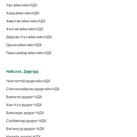
Увс аймгийн НДХ
Ховд аймгийн НДХ
Хөвсгөл аймгийн НДХ
Хэнтий аймгийн НДХ
Дархан-Уул аймгийн НДХ
Орхон аймгийн НДХ
Говьсүмбэр аймгийн НДХ
Нийслэл, Дүүргүүд
Чингэлтэй дүүргийн НДХ
Сонгинхайрхан дүүргийн НДХ
Баянгол дүүрэг НДХ
Хан-Уул дүүрэг НДХ
Баянзүрх дүүрэг НДХ
Сүхбаатар дүүрэг НДХ
Багануур дүүрэг НДХ
Налайх дүүрэг НДХ