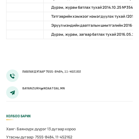
Дүрэм, журам батлах тухай 2014.10.25 №354
Тэтгэврийн хэмжээг нэмэгдүүлэх тухай /2016-
Эрүүл мэндийн даатгалын шимтгэлийн 2016 оны
Дүрэм, журам, загвар батлах тухай 2016.05.23
ЛАВЛАХ ДУГААР 7555-8484, 11-452162
BAYANZURH@NDAATGAL.MN
ХОЛБОО БАРИХ
Хаяг: Баянзүрх дүүрэг 13 дугаар хороо
Утасны дугаар: 7555-8484, 11-452162