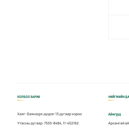
ХОЛБОО БАРИХ
НИЙГМИЙН ДА
Хаяг: Баянзүрх дүүрэг 13 дугаар хороо
Аймгууд
Утасны дугаар: 7555-8484, 11-452162
Архангай а