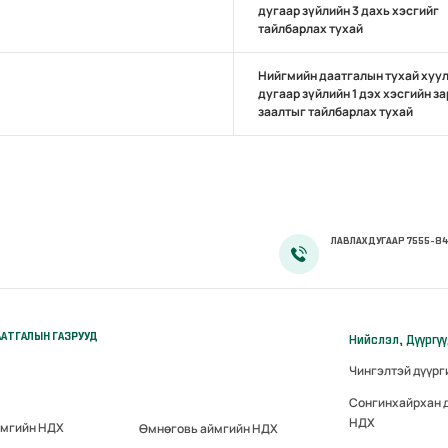
дугаар зүйлийн 3 дахь хэсгийг
тайлбарлах тухай
Нийгмийн даатгалын тухай хуул
дугаар зүйлийн 1 дэх хэсгийн з
заалтыг тайлбарлах тухай
ЛАВЛАХ ДУГААР 7555-84
АТГАЛЫН ГАЗРУУД
Нийслэл, Дүүргү
Чингэлтэй дүүр
Сонгинхайрхан 
НДХ
ймгийн НДХ
Өмнөговь аймгийн НДХ