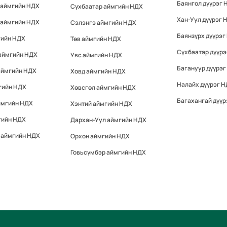
Баянгол дүүрэг 
 аймгийн НДХ
Сүхбаатар аймгийн НДХ
Хан-Уул дүүрэг 
 аймгийн НДХ
Сэлэнгэ аймгийн НДХ
Баянзүрх дүүрэг
гийн НДХ
Төв аймгийн НДХ
Сүхбаатар дүүр
 аймгийн НДХ
Увс аймгийн НДХ
Багануур дүүрэг
аймгийн НДХ
Ховд аймгийн НДХ
Налайх дүүрэг 
гийн НДХ
Хөвсгөл аймгийн НДХ
Багахангай дүүр
ймгийн НДХ
Хэнтий аймгийн НДХ
гийн НДХ
Дархан-Уул аймгийн НДХ
 аймгийн НДХ
Орхон аймгийн НДХ
Говьсүмбэр аймгийн НДХ