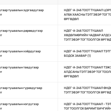
угаар тушаалын зургаадугаар
НДЕГ-А-246 ТООТ ТУШААЛ ЦЭ
лт
АЛБА ХААСНЫ ТЭТГЭВЭР ТОГТ
ӨРГӨДӨЛ
угаар тушаалын дөрөвдүгээр
НДЕГ-А-246 ТООТ ТУШААЛ
лт
ХӨДӨЛМӨРИЙН ЧАДВАР АЛДС
ТЭТГЭВЭР ТОГТООЛГОХ ӨРГӨ
угаар тушаалын хоёрдугаар
НДЕГ-А-246 ТООТ ТУШААЛ ТЭТ
лт
БОДОХ ЗААВАР (1)
угаар тушаалын тавдугаар
НДЕГ-А-246 ТООТ ТУШААЛ ТЭ
лт
АЛДСАНЫ ТЭТГЭВЭР ТОГТООЛ
ӨРГӨДӨЛ
угаар тушаалын гуравдугаар
НДЕГ-А-246 ТООТ ТУШААЛ ӨН
лт
ТЭТГЭВЭР ТОГТООЛГОХ ӨРГӨ
угаар тушаалын нэгдүгээр
НДЕГ-А-246 ТООТ ТУШААЛ – ТЭ
лт
ТОГТООЛГОХ БАРИМТ БИЧГИЙ