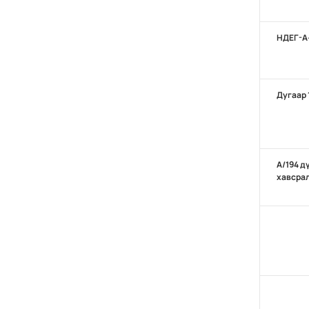
НДЕГ-А
Дугаар 
А/194 д
хавсра