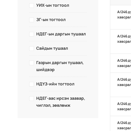
УИХ-ын тогтоол
А/246 д
хавсра
ЗГ-ын тогтоол
НДЕГ-ын даргын тушаал
А/246 д
хавсра
Сайдын тушаал
А/246 д
Газрын даргын тушаал,
хавсра
шийдвэр
А/246 д
НДҮЗ-ийн тогтоол
хавсра
НДЕГ-аас ирсэн заавар,
А/246 д
чиглэл, зөвлөмж
хавсра
А/246 д
хавсра