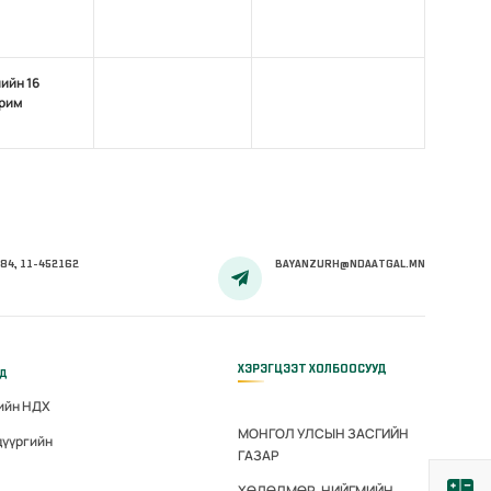
ийн 16
арим
84, 11-452162
BAYANZURH@NDAATGAL.MN
ХЭРЭГЦЭЭТ ХОЛБООСУУД
үд
гийн НДХ
МОНГОЛ УЛСЫН ЗАСГИЙН
дүүргийн
ГАЗАР
ХӨДӨЛМӨР, НИЙГМИЙН