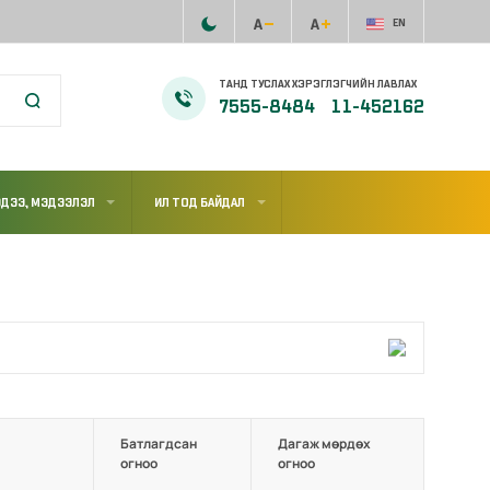
EN
ТАНД ТУСЛАХ ХЭРЭГЛЭГЧИЙН ЛАВЛАХ
7555-8484
11-452162
ДЭЭ, МЭДЭЭЛЭЛ
ИЛ ТОД БАЙДАЛ
Батлагдсан
Дагаж мөрдөх
огноо
огноо