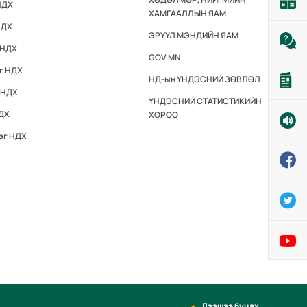
НДХ
ХАМГААЛЛЫН ЯАМ
НДХ
ЭРҮҮЛ МЭНДИЙН ЯАМ
 НДХ
GOV.MN
эг НДХ
НД-ын ҮНДЭСНИЙ ЗӨВЛӨЛ
 НДХ
ҮНДЭСНИЙ СТАТИСТИКИЙН
НДХ
ХОРОО
эг НДХ
Дээшээ буцах