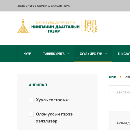
2026 ОНЫ 08 САРЫН 7
, БААСАН ГАРАГ
НҮҮР
ТАНИЛЦУУЛГА
ХУУЛЬ ЭРХ ЗҮЙ
E-NDAA
НҮҮР
ОЛ
АНГИЛАЛ
Хууль тогтоомж
Олон улсын гэрээ
хэлэлцээр
Актын д