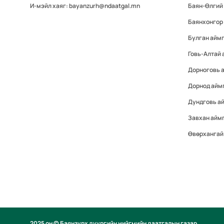
И-мэйл хаяг: bayanzurh@ndaatgal.mn
Баян-Өлгий
Баянхонгор
Булган айм
Говь-Алтай
Дорноговь 
Дорнод айм
Дундговь а
Завхан айм
Өвөрхангай
2025 он © Баянзүрх дүүргийн нийгмийн даатгалын газар.