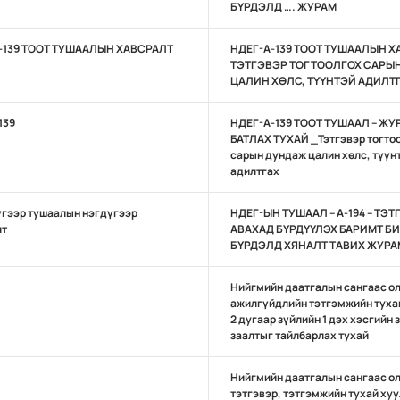
БҮРДЭЛД …. ЖУРАМ
-139 ТООТ ТУШААЛЫН ХАВСРАЛТ
НДЕГ-А-139 ТООТ ТУШААЛЫН Х
ТЭТГЭВЭР ТОГТООЛГОХ САРЫ
ЦАЛИН ХӨЛС, ТҮҮНТЭЙ АДИЛТ
139
НДЕГ-А-139 ТООТ ТУШААЛ – ЖУ
БАТЛАХ ТУХАЙ _Тэтгэвэр тогто
сарын дундаж цалин хөлс, түүн
адилтгах
үгээр тушаалын нэгдүгээр
НДЕГ-ЫН ТУШААЛ – А-194 – ТЭ
лт
АВАХАД БҮРДҮҮЛЭХ БАРИМТ Б
БҮРДЭЛД ХЯНАЛТ ТАВИХ ЖУРА
Нийгмийн даатгалын сангаас о
ажилгүйдлийн тэтгэмжийн туха
2 дугаар зүйлийн 1 дэх хэсгийн 
заалтыг тайлбарлах тухай
Нийгмийн даатгалын сангаас о
тэтгэвэр, тэтгэмжийн тухай хуу