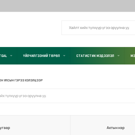
TGAL
ҮЙЛЧИЛГЭЭНИЙ ТӨРӨЛ
СТАТИСТИК МЭДЭЭЛЭЛ
МЭ
ОН УЛСЫН ГЭРЭЭ ХЭЛЭЛЦЭЭР
угаар
Актын нэр