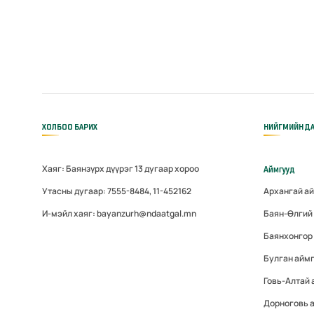
ХОЛБОО БАРИХ
НИЙГМИЙН ДА
Хаяг: Баянзүрх дүүрэг 13 дугаар хороо
Аймгууд
Утасны дугаар: 7555-8484, 11-452162
Архангай а
И-мэйл хаяг: bayanzurh@ndaatgal.mn
Баян-Өлгий
Баянхонгор
Булган айм
Говь-Алтай
Дорноговь 