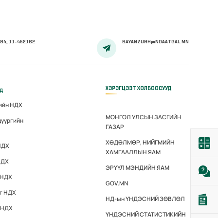
84, 11-452162
BAYANZURH@NDAATGAL.MN
ХЭРЭГЦЭЭТ ХОЛБООСУУД
үд
гийн НДХ
МОНГОЛ УЛСЫН ЗАСГИЙН
дүүргийн
ГАЗАР
ХӨДӨЛМӨР, НИЙГМИЙН
НДХ
ХАМГААЛЛЫН ЯАМ
НДХ
ЭРҮҮЛ МЭНДИЙН ЯАМ
 НДХ
GOV.MN
эг НДХ
НД-ын ҮНДЭСНИЙ ЗӨВЛӨЛ
 НДХ
ҮНДЭСНИЙ СТАТИСТИКИЙН