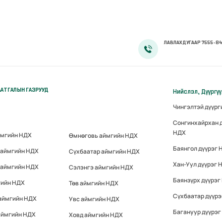
ЛАВЛАХ ДУГААР 7555-84
АТГАЛЫН ГАЗРУУД
Нийслэл, Дүүргү
Чингэлтэй дүүр
Сонгинхайрхан 
НДХ
ймгийн НДХ
Өмнөговь аймгийн НДХ
Баянгол дүүрэг 
 аймгийн НДХ
Сүхбаатар аймгийн НДХ
Хан-Уул дүүрэг 
 аймгийн НДХ
Сэлэнгэ аймгийн НДХ
Баянзүрх дүүрэг
гийн НДХ
Төв аймгийн НДХ
Сүхбаатар дүүр
 аймгийн НДХ
Увс аймгийн НДХ
Багануур дүүрэг
аймгийн НДХ
Ховд аймгийн НДХ