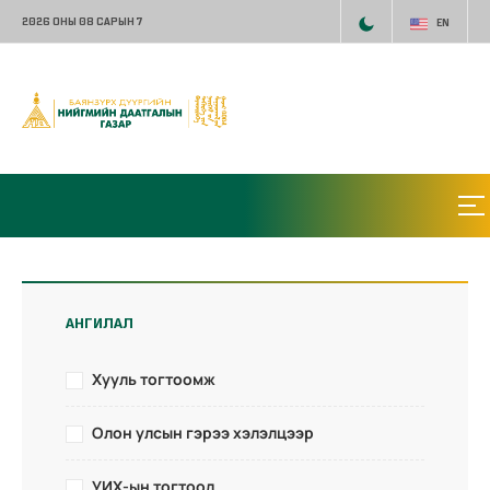
2026 ОНЫ 08 САРЫН 7
EN
АНГИЛАЛ
Хууль тогтоомж
Олон улсын гэрээ хэлэлцээр
УИХ-ын тогтоол