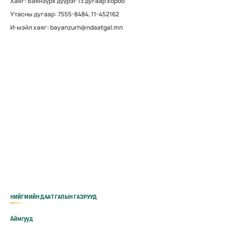
Хаяг: Баянзүрх дүүрэг 13 дугаар хороо
Утасны дугаар: 7555-8484, 11-452162
И-мэйл хаяг: bayanzurh@ndaatgal.mn
НИЙГМИЙН ДААТГАЛЫН ГАЗРУУД
Аймгууд