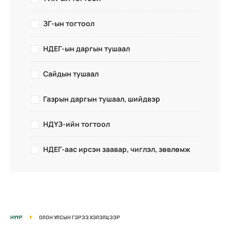
ЗГ-ын тогтоол
НДЕГ-ын даргын тушаал
Сайдын тушаал
Газрын даргын тушаал, шийдвэр
НДҮЗ-ийн тогтоол
НДЕГ-аас ирсэн заавар, чиглэл, зөвлөмж
НҮҮР
ОЛОН УЛСЫН ГЭРЭЭ ХЭЛЭЛЦЭЭР