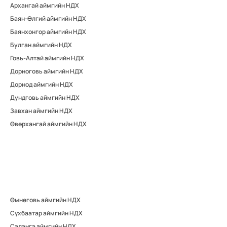
Архангай аймгийн НДХ
Баян-Өлгий аймгийн НДХ
Баянхонгор аймгийн НДХ
Булган аймгийн НДХ
Говь-Алтай аймгийн НДХ
Дорноговь аймгийн НДХ
Дорнод аймгийн НДХ
Дундговь аймгийн НДХ
Завхан аймгийн НДХ
Өвөрхангай аймгийн НДХ
Өмнөговь аймгийн НДХ
Сүхбаатар аймгийн НДХ
Сэлэнгэ аймгийн НДХ