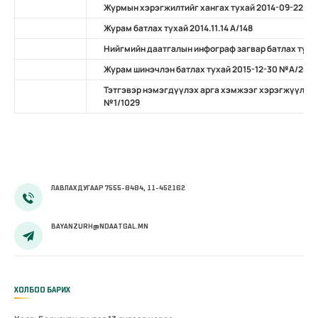
Журмын хэрэгжилтийг хангах тухай 2014-09-22 №
Журам батлах тухай 2014.11.14 А/148
Нийгмийн даатгалын инфограф загвар батлах тухай 
Журам шинэчлэн батлах тухай 2015-12-30 №А/203
Тэтгэвэр нэмэгдүүлэх арга хэмжээг хэрэгжүүлэх 
№1/1029
ЛАВЛАХ ДУГААР 7555-8484, 11-452162
BAYANZURH@NDAATGAL.MN
ХОЛБОО БАРИХ