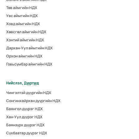
Төв аймгийн НДХ
Увс аймгийн НДХ
Ховд аймгийн НДХ
Хөвсгөл аймгийн НДХ
Хэнтий аймгийн НДХ
Дархан-Уул аймгийн НДХ
Орхон аймгийн НДХ
Говьсүмбэр аймгийн НДХ
Нийслэл, Дүүргүүд
Чингэлтэй дүүргийн НДХ
Сонгинхайрхан дүүргийн НДХ
Баянгол дүүрэг НДХ
Хан-Уул дүүрэг НДХ
Баянзүрх дүүрэг НДХ
Сүхбаатар дүүрэг НДХ