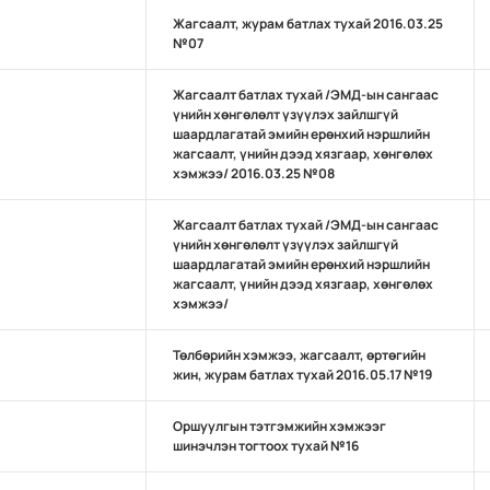
Жагсаалт, журам батлах тухай 2016.03.25
№07
Жагсаалт батлах тухай /ЭМД-ын сангаас
үнийн хөнгөлөлт үзүүлэх зайлшгүй
шаардлагатай эмийн ерөнхий нэршлийн
жагсаалт, үнийн дээд хязгаар, хөнгөлөх
хэмжээ/ 2016.03.25 №08
Жагсаалт батлах тухай /ЭМД-ын сангаас
үнийн хөнгөлөлт үзүүлэх зайлшгүй
шаардлагатай эмийн ерөнхий нэршлийн
жагсаалт, үнийн дээд хязгаар, хөнгөлөх
хэмжээ/
Төлбөрийн хэмжээ, жагсаалт, өртөгийн
жин, журам батлах тухай 2016.05.17 №19
Оршуулгын тэтгэмжийн хэмжээг
шинэчлэн тогтоох тухай №16