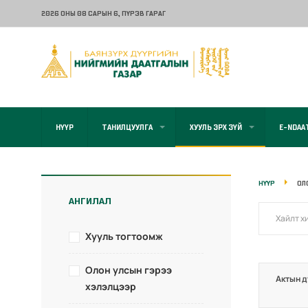
2026 ОНЫ 08 САРЫН 6
, ПҮРЭВ ГАРАГ
НҮҮР
ТАНИЛЦУУЛГА
ХУУЛЬ ЭРХ ЗҮЙ
E-NDAA
НҮҮР
ОЛ
АНГИЛАЛ
Хууль тогтоомж
Олон улсын гэрээ
Актын д
хэлэлцээр