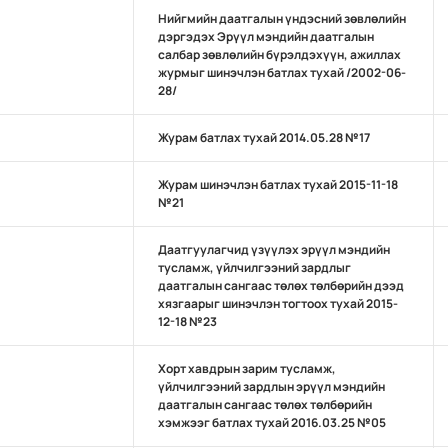
Нийгмийн даатгалын үндэсний зөвлөлийн
дэргэдэх Эрүүл мэндийн даатгалын
салбар зөвлөлийн бүрэлдэхүүн, ажиллах
журмыг шинэчлэн батлах тухай /2002-06-
28/
Журам батлах тухай 2014.05.28 №17
Журам шинэчлэн батлах тухай 2015-11-18
№21
Даатгуулагчид үзүүлэх эрүүл мэндийн
тусламж, үйлчилгээний зардлыг
даатгалын сангаас төлөх төлбөрийн дээд
хязгаарыг шинэчлэн тогтоох тухай 2015-
12-18 №23
Хорт хавдрын зарим тусламж,
үйлчилгээний зардлын эрүүл мэндийн
даатгалын сангаас төлөх төлбөрийн
хэмжээг батлах тухай 2016.03.25 №05