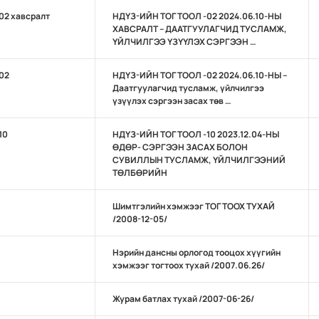
02 хавсралт
НДҮЗ-ИЙН ТОГТООЛ -02 2024.06.10-НЫ
ХАВСРАЛТ – ДААТГУУЛАГЧИД ТУСЛАМЖ,
ҮЙЛЧИЛГЭЭ ҮЗҮҮЛЭХ СЭРГЭЭН …
02
НДҮЗ-ИЙН ТОГТООЛ -02 2024.06.10-НЫ –
Даатгуулагчид тусламж, үйлчилгээ
үзүүлэх сэргээн засах төв …
10
НДҮЗ-ИЙН ТОГТООЛ -10 2023.12.04-НЫ
ӨДӨР- СЭРГЭЭН ЗАСАХ БОЛОН
СУВИЛЛЫН ТУСЛАМЖ, ҮЙЛЧИЛГЭЭНИЙ
ТӨЛБӨРИЙН
Шимтгэлийн хэмжээг ТОГТООХ ТУХАЙ
/2008-12-05/
Нэрийн дансны орлогод тооцох хүүгийн
хэмжээг тогтоох тухай /2007.06.26/
Журам батлах тухай /2007-06-26/