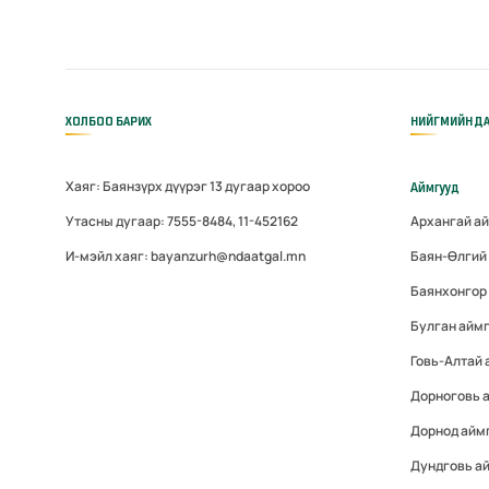
ХОЛБОО БАРИХ
НИЙГМИЙН ДА
Хаяг: Баянзүрх дүүрэг 13 дугаар хороо
Аймгууд
Утасны дугаар: 7555-8484, 11-452162
Архангай а
И-мэйл хаяг: bayanzurh@ndaatgal.mn
Баян-Өлгий
Баянхонгор
Булган айм
Говь-Алтай
Дорноговь 
Дорнод айм
Дундговь а