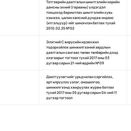
Тэтгэврийн даатгалын шимтгэлийн нэрийн
дансны эхний (гарааны) үлдэгдэл
тооцоход баримтлах шимтгэлийн хувь
хэмжээ, цалин хөлсний дундаж индекс
(итгэлцүүр)-ийг шинэчлэн батлах тухай
2010.02.25 №02
Элэгний С вирусийн идэвхжил
тодорхойлох шинжилгээний зардлын
даатгалын сангаас төлөх төлбөрийн дээд
хязгаарыг тогтоох тухай 2017 оны 03
дугаар сарын 21-ний өдрийн №09
Даатгуулагчийг урьдчилан сэргийлэх,
эрт илрүүлэх үзлэг, оношилгоо,
шинжилгээнд хамруулах журам батлах
тухай 2017 оны 05 дугаар сарын 04-ний 11
дүгээр тогтоол