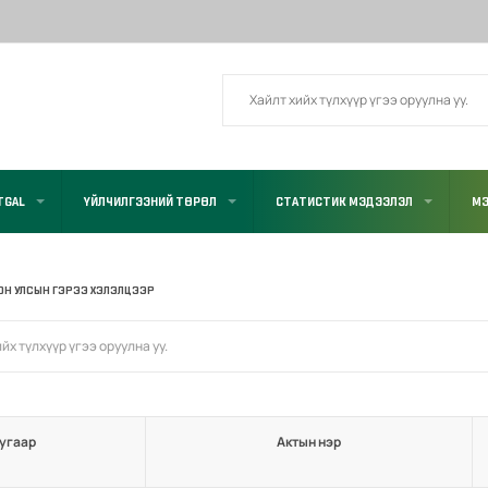
TGAL
ҮЙЛЧИЛГЭЭНИЙ ТӨРӨЛ
СТАТИСТИК МЭДЭЭЛЭЛ
МЭ
ОН УЛСЫН ГЭРЭЭ ХЭЛЭЛЦЭЭР
угаар
Актын нэр