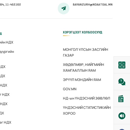
84, 11-452162
BAYANZURH@NDAATGAL.MN
ХЭРЭГЦЭЭТ ХОЛБООСУУД
үд
гийн НДХ
МОНГОЛ УЛСЫН ЗАСГИЙН
дүүргийн
ГАЗАР
ХӨДӨЛМӨР, НИЙГМИЙН
НДХ
ХАМГААЛЛЫН ЯАМ
НДХ
ЭРҮҮЛ МЭНДИЙН ЯАМ
 НДХ
GOV.MN
эг НДХ
НД-ын ҮНДЭСНИЙ ЗӨВЛӨЛ
 НДХ
ҮНДЭСНИЙ СТАТИСТИКИЙН
НДХ
ХОРОО
эг НДХ