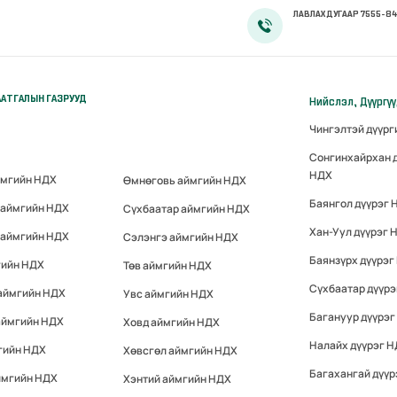
ЛАВЛАХ ДУГААР 7555-84
АТГАЛЫН ГАЗРУУД
Нийслэл, Дүүргү
Чингэлтэй дүүр
Сонгинхайрхан 
НДХ
ймгийн НДХ
Өмнөговь аймгийн НДХ
Баянгол дүүрэг 
 аймгийн НДХ
Сүхбаатар аймгийн НДХ
Хан-Уул дүүрэг 
 аймгийн НДХ
Сэлэнгэ аймгийн НДХ
Баянзүрх дүүрэг
гийн НДХ
Төв аймгийн НДХ
Сүхбаатар дүүр
 аймгийн НДХ
Увс аймгийн НДХ
Багануур дүүрэг
аймгийн НДХ
Ховд аймгийн НДХ
Налайх дүүрэг 
гийн НДХ
Хөвсгөл аймгийн НДХ
Багахангай дүүр
ймгийн НДХ
Хэнтий аймгийн НДХ