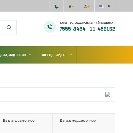
EN
ТАНД ТУСЛАХ ХЭРЭГЛЭГЧИЙН ЛАВЛАХ
7555-8484
11-452162
ДЭЭ, МЭДЭЭЛЭЛ
ИЛ ТОД БАЙДАЛ
Батлагдсан огноо
Дагаж мөрдөх огноо