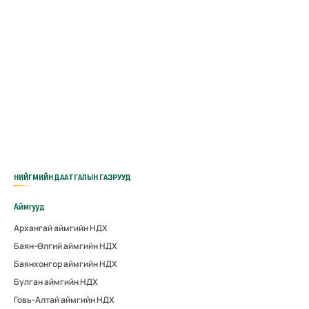
НИЙГМИЙН ДААТГАЛЫН ГАЗРУУД
Аймгууд
Архангай аймгийн НДХ
Баян-Өлгий аймгийн НДХ
Баянхонгор аймгийн НДХ
Булган аймгийн НДХ
Говь-Алтай аймгийн НДХ