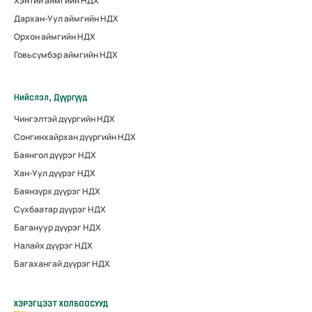
Хэнтий аймгийн НДХ
Дархан-Уул аймгийн НДХ
Орхон аймгийн НДХ
Говьсүмбэр аймгийн НДХ
Нийслэл, Дүүргүүд
Чингэлтэй дүүргийн НДХ
Сонгинхайрхан дүүргийн НДХ
Баянгол дүүрэг НДХ
Хан-Уул дүүрэг НДХ
Баянзүрх дүүрэг НДХ
Сүхбаатар дүүрэг НДХ
Багануур дүүрэг НДХ
Налайх дүүрэг НДХ
Багахангай дүүрэг НДХ
ХЭРЭГЦЭЭТ ХОЛБООСУУД