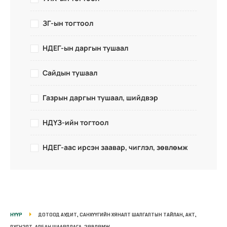
ЗГ-ын тогтоол
НДЕГ-ын даргын тушаал
Сайдын тушаал
Газрын даргын тушаал, шийдвэр
НДҮЗ-ийн тогтоол
НДЕГ-аас ирсэн заавар, чиглэл, зөвлөмж
НҮҮР
ДОТООД АУДИТ, САНХҮҮГИЙН ХЯНАЛТ ШАЛГАЛТЫН ТАЙЛАН, АКТ,
ДҮГНЭЛТ, АЛБАН ШААРДЛАГА, ЗӨВЛӨМЖ