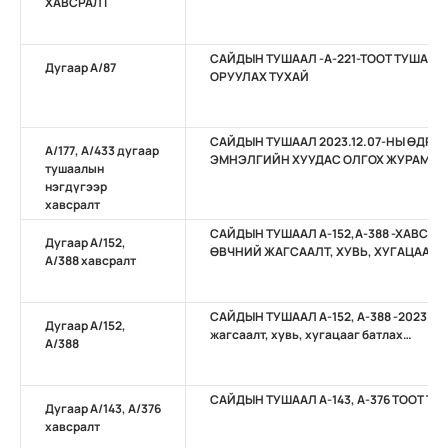
ХАВСРАЛТ
САЙДЫН ТУШААЛ -А-221-ТООТ ТУШАА
Дугаар А/87
ОРУУЛАХ ТУХАЙ
САЙДЫН ТУШААЛ 2023.12.07-НЫ ӨДРИЙН
А/177, А/433 дугаар
ЭМНЭЛГИЙН ХУУДАС ОЛГОХ ЖУРАМ (1)
тушаалын
нэгдүгээр
хавсралт
САЙДЫН ТУШААЛ А-152,А-388 -ХАВСР
Дугаар А/152,
ӨВЧНИЙ ЖАГСААЛТ, ХУВЬ, ХУГАЦАА
А/388 хавсралт
САЙДЫН ТУШААЛ А-152, А-388 -2023 – 
Дугаар А/152,
жагсаалт, хувь, хугацааг батлах…
А/388
САЙДЫН ТУШААЛ А-143, А-376 ТООТ Т
Дугаар А/143, А/376
хавсралт