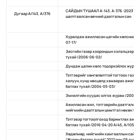
САЙДЫН ТУШААЛ А-143, А-376 -2023 – Ү
Дугаар А/143, А/376
шалтгаалсан өвчний даатгалын сан
Хуралдаж ажилласан цагийн хөлсний хэ
07-17/
Засгийн газар хоорондын хэлэлцээрийг
тухай /2006-06-02/
Дундаж цалин хөлс тодорхойлох журам 
Тэтгэврийг хөнгөлөлттэй тогтоох газры
халуун,хүнд нөхцөлд хамаарах ажил, 
батлах тухай /2004-05-03/
Эмнэлгийн хуудас олгох журам /2009.09
Ажилласан жил, тэтгэврийн даатгалын 
нийгмийн даатгалын шимтгэл нөхөн төл
Тэтгэвэр тогтоолгоход баримтлах ажил
батлах тухай /2016-04-20 А/45, А/105/
Хөдөлмөр, нийгмийн хамгааллын сайд,
“Журам батлах тухай” 2017 оны 05 дугаар