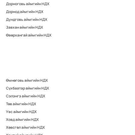
Дорноговь аймгийн НДХ
Дорнод аймгийн НДХ
Дундговь аймгийн НДХ
Завхан аймгийн НДХ
Өвөрхангай аймгийн НДХ
Өмнөговь аймгийн НДХ
Сүхбаатар аймгийн НДХ
Сэлэнгэ аймгийн НДХ
Төв аймгийн НДХ
Увс аймгийн НДХ
Ховд аймгийн НДХ
Хөвсгөл аймгийн НДХ