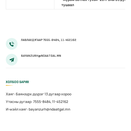
тушаал
ЛАВЛАХ ДУГААР 7555-8484, 11-452162
BAYANZURH@NDAATGAL.MN
ХОЛБОО БАРИХ
Хаяг: Баянзүрх дүүрэг 13 дугаар хороо
Утасны дугаар: 7555-8484, 11-452162
И-мэйл хаяг: bayanzurh@ndaatgal.mn