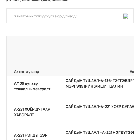
Актын дугаар
Актын
САЙДЫН ТУШААЛ-А-136- ТЭТГЭВЭР Т
А/136 дугаар
МЭРГЭЖЛИЙН ЖИШИГ ЦАЛИН
тушаалын хавсралт
САЙДЫН ТУШААЛ-А-221 ХОЁР ДУГААР 
А-221 ХОЁР ДУГААР
ХАВСРАЛТ
САЙДЫН ТУШААЛ – А-221 НЭГДҮГЭЭР 
А-221 НЭГДҮГЭЭР