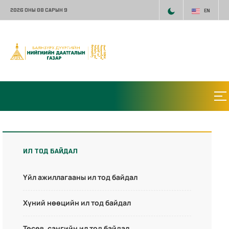
2026 ОНЫ 08 САРЫН 9
EN
ИЛ ТОД БАЙДАЛ
Үйл ажиллагааны ил тод байдал
Хүний нөөцийн ил тод байдал
Төсөв, сангийн ил тод байдал