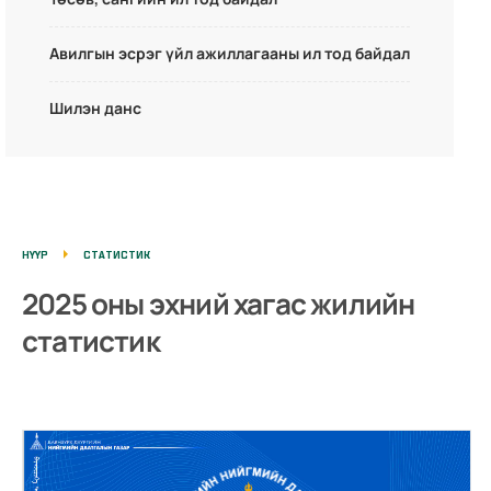
Авилгын эсрэг үйл ажиллагааны ил тод байдал
Шилэн данс
НҮҮР
СТАТИСТИК
2025 оны эхний хагас жилийн
статистик