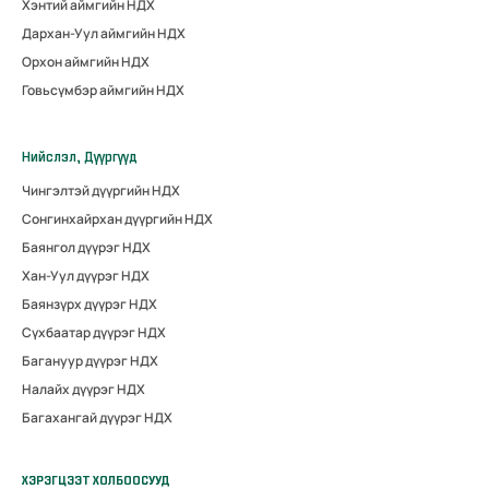
Хэнтий аймгийн НДХ
Дархан-Уул аймгийн НДХ
Орхон аймгийн НДХ
Говьсүмбэр аймгийн НДХ
Нийслэл, Дүүргүүд
Чингэлтэй дүүргийн НДХ
Сонгинхайрхан дүүргийн НДХ
Баянгол дүүрэг НДХ
Хан-Уул дүүрэг НДХ
Баянзүрх дүүрэг НДХ
Сүхбаатар дүүрэг НДХ
Багануур дүүрэг НДХ
Налайх дүүрэг НДХ
Багахангай дүүрэг НДХ
ХЭРЭГЦЭЭТ ХОЛБООСУУД