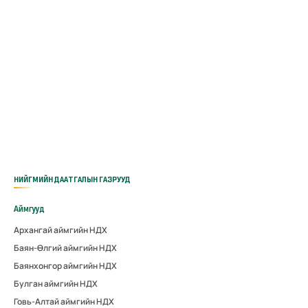
НИЙГМИЙН ДААТГАЛЫН ГАЗРУУД
Аймгууд
Архангай аймгийн НДХ
Баян-Өлгий аймгийн НДХ
Баянхонгор аймгийн НДХ
Булган аймгийн НДХ
Говь-Алтай аймгийн НДХ