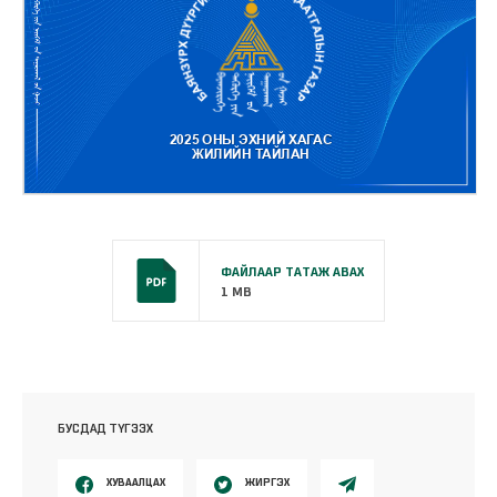
ФАЙЛААР ТАТАЖ АВАХ
1 MB
БУСДАД ТҮГЭЭХ
ХУВААЛЦАХ
ЖИРГЭХ