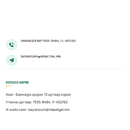
ЛАВЛАХ ДУГААР 7555-8484, 11-452162
BAYANZURH@NDAATGAL.MN
ХОЛБОО БАРИХ
Хаяг: Баянзүрх дүүрэг 13 дугаар хороо
Утасны дугаар: 7555-8484, 11-452162
И-мэйл хаяг: bayanzurh@ndaatgal.mn