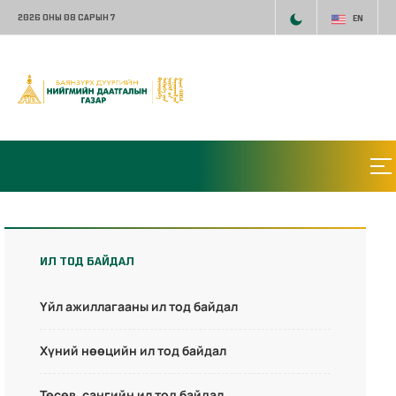
2026 ОНЫ 08 САРЫН 7
EN
ИЛ ТОД БАЙДАЛ
Үйл ажиллагааны ил тод байдал
Хүний нөөцийн ил тод байдал
Төсөв, сангийн ил тод байдал