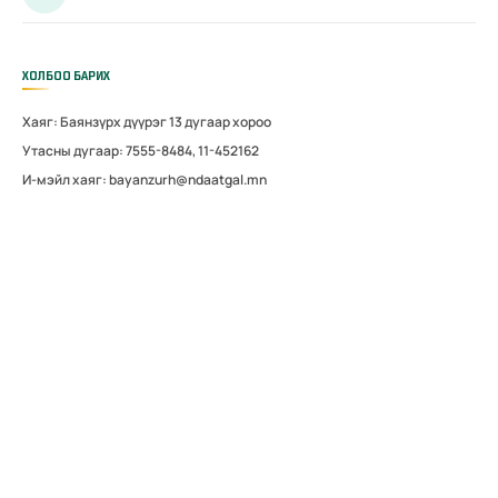
ХОЛБОО БАРИХ
Хаяг: Баянзүрх дүүрэг 13 дугаар хороо
Утасны дугаар: 7555-8484, 11-452162
И-мэйл хаяг: bayanzurh@ndaatgal.mn