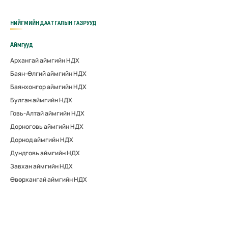
НИЙГМИЙН ДААТГАЛЫН ГАЗРУУД
Аймгууд
Архангай аймгийн НДХ
Баян-Өлгий аймгийн НДХ
Баянхонгор аймгийн НДХ
Булган аймгийн НДХ
Говь-Алтай аймгийн НДХ
Дорноговь аймгийн НДХ
Дорнод аймгийн НДХ
Дундговь аймгийн НДХ
Завхан аймгийн НДХ
Өвөрхангай аймгийн НДХ