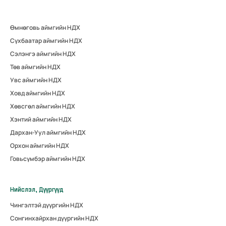
Өмнөговь аймгийн НДХ
Сүхбаатар аймгийн НДХ
Сэлэнгэ аймгийн НДХ
Төв аймгийн НДХ
Увс аймгийн НДХ
Ховд аймгийн НДХ
Хөвсгөл аймгийн НДХ
Хэнтий аймгийн НДХ
Дархан-Уул аймгийн НДХ
Орхон аймгийн НДХ
Говьсүмбэр аймгийн НДХ
Нийслэл, Дүүргүүд
Чингэлтэй дүүргийн НДХ
Сонгинхайрхан дүүргийн НДХ