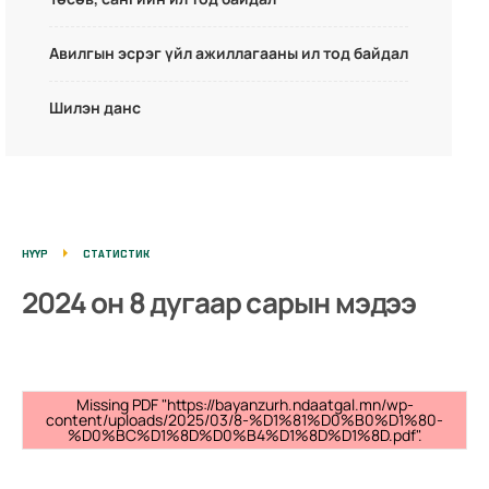
Авилгын эсрэг үйл ажиллагааны ил тод байдал
Шилэн данс
НҮҮР
СТАТИСТИК
2024 он 8 дугаар сарын мэдээ
Missing PDF "https://bayanzurh.ndaatgal.mn/wp-
content/uploads/2025/03/8-%D1%81%D0%B0%D1%80-
%D0%BC%D1%8D%D0%B4%D1%8D%D1%8D.pdf".