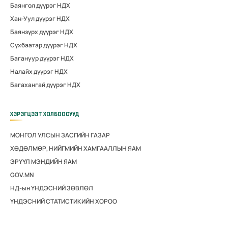
Баянгол дүүрэг НДХ
Хан-Уул дүүрэг НДХ
Баянзүрх дүүрэг НДХ
Сүхбаатар дүүрэг НДХ
Багануур дүүрэг НДХ
Налайх дүүрэг НДХ
Багахангай дүүрэг НДХ
ХЭРЭГЦЭЭТ ХОЛБООСУУД
МОНГОЛ УЛСЫН ЗАСГИЙН ГАЗАР
ХӨДӨЛМӨР, НИЙГМИЙН ХАМГААЛЛЫН ЯАМ
ЭРҮҮЛ МЭНДИЙН ЯАМ
GOV.MN
НД-ын ҮНДЭСНИЙ ЗӨВЛӨЛ
ҮНДЭСНИЙ СТАТИСТИКИЙН ХОРОО