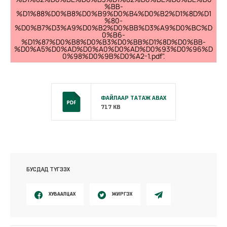
%BB-
%D1%88%D0%B8%D0%B9%D0%B4%D0%B2%D1%8D%D1
%80-
%D0%B7%D3%A9%D0%B2%D0%BB%D3%A9%D0%BC%D
0%B6-
%D1%87%D0%B8%D0%B3%D0%BB%D1%8D%D0%BB-
%D0%A5%D0%AD%D0%A0%D0%AD%D0%93%D0%96%D
0%98%D0%9B%D0%A2-1.pdf".
ФАЙЛААР ТАТАЖ АВАХ
717 KB
БУСДАД ТҮГЭЭХ
ХУВААЛЦАХ
ЖИРГЭХ