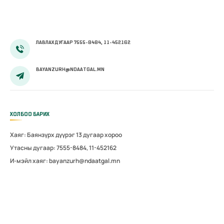
ЛАВЛАХ ДУГААР 7555-8484, 11-452162
BAYANZURH@NDAATGAL.MN
ХОЛБОО БАРИХ
Хаяг: Баянзүрх дүүрэг 13 дугаар хороо
Утасны дугаар: 7555-8484, 11-452162
И-мэйл хаяг: bayanzurh@ndaatgal.mn