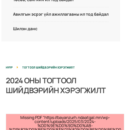
Авилгын эсрэг үйл ажиллагааны ил тод байдал
Шилэн данс
НҮҮР
ТОГТООЛ ШИЙДВЭРИЙН ХЭРЭГЖИЛТ
2024 ОНЫ ТОГТООЛ
ШИЙДВЭРИЙН ХЭРЭГЖИЛТ
Missing PDF "https://bayanzurh.ndaatgal.mn/wp-
content/uploads/2025/03/2024-
%D0%9E%D0%9D%D0%AB-
%D1%82%D0%BE%D0%B3%D1%82%D0%BE%D0%BE%D0