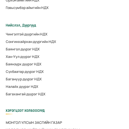
Орхон аймгийн НДХ
Говьсүмбэр аймгийн НДХ
Нийслэл, Дүүргүүд
Чингэлтэй дүүргийн НДХ
Сонгинхайрхан дүүргийн НДХ
Баянгол дүүрэг НДХ
Хан-Уул дүүрэг НДХ
Баянзүрх дүүрэг НДХ
Сүхбаатар дүүрэг НДХ
Багануур дүүрэг НДХ
Налайх дүүрэг НДХ
Багахангай дүүрэг НДХ
ХЭРЭГЦЭЭТ ХОЛБООСУУД
МОНГОЛ УЛСЫН ЗАСГИЙН ГАЗАР