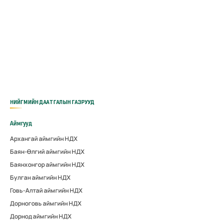
НИЙГМИЙН ДААТГАЛЫН ГАЗРУУД
Аймгууд
Архангай аймгийн НДХ
Баян-Өлгий аймгийн НДХ
Баянхонгор аймгийн НДХ
Булган аймгийн НДХ
Говь-Алтай аймгийн НДХ
Дорноговь аймгийн НДХ
Дорнод аймгийн НДХ