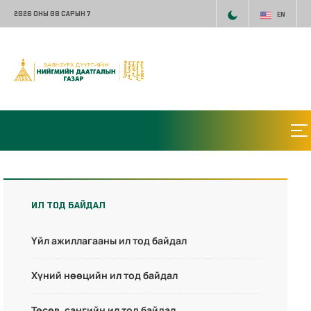
2026 ОНЫ 08 САРЫН 7
EN
ИЛ ТОД БАЙДАЛ
Үйл ажиллагааны ил тод байдал
Хүний нөөцийн ил тод байдал
Төсөв, сангийн ил тод байдал