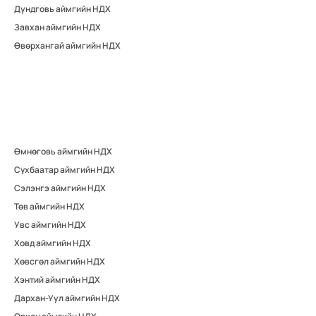
Дундговь аймгийн НДХ
Завхан аймгийн НДХ
Өвөрхангай аймгийн НДХ
Өмнөговь аймгийн НДХ
Сүхбаатар аймгийн НДХ
Сэлэнгэ аймгийн НДХ
Төв аймгийн НДХ
Увс аймгийн НДХ
Ховд аймгийн НДХ
Хөвсгөл аймгийн НДХ
Хэнтий аймгийн НДХ
Дархан-Уул аймгийн НДХ