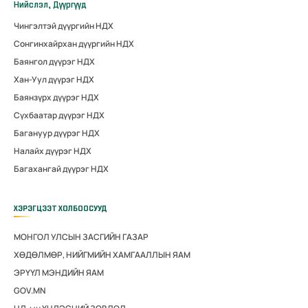
Нийслэл, Дүүргүүд
Чингэлтэй дүүргийн НДХ
Сонгинхайрхан дүүргийн НДХ
Баянгол дүүрэг НДХ
Хан-Уул дүүрэг НДХ
Баянзүрх дүүрэг НДХ
Сүхбаатар дүүрэг НДХ
Багануур дүүрэг НДХ
Налайх дүүрэг НДХ
Багахангай дүүрэг НДХ
ХЭРЭГЦЭЭТ ХОЛБООСУУД
МОНГОЛ УЛСЫН ЗАСГИЙН ГАЗАР
ХӨДӨЛМӨР, НИЙГМИЙН ХАМГААЛЛЫН ЯАМ
ЭРҮҮЛ МЭНДИЙН ЯАМ
GOV.MN