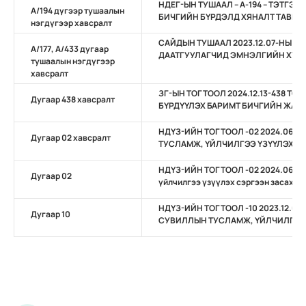
НДЕГ-ЫН ТУШААЛ – А-194 – ТЭТГЭ
А/194 дүгээр тушаалын
БИЧГИЙН БҮРДЭЛД ХЯНАЛТ ТАВИХ
нэгдүгээр хавсралт
САЙДЫН ТУШААЛ 2023.12.07-НЫ ӨДР
А/177, А/433 дугаар
ДААТГУУЛАГЧИД ЭМНЭЛГИЙН ХУУДА
тушаалын нэгдүгээр
хавсралт
ЗГ-ЫН ТОГТООЛ 2024.12.13-438 Т
Дугаар 438 хавсралт
БҮРДҮҮЛЭХ БАРИМТ БИЧГИЙН ЖАГ
НДҮЗ-ИЙН ТОГТООЛ -02 2024.06.1
Дугаар 02 хавсралт
ТУСЛАМЖ, ҮЙЛЧИЛГЭЭ ҮЗҮҮЛЭХ С
НДҮЗ-ИЙН ТОГТООЛ -02 2024.06.10-
Дугаар 02
үйлчилгээ үзүүлэх сэргээн засах тө
НДҮЗ-ИЙН ТОГТООЛ -10 2023.12.0
Дугаар 10
СУВИЛЛЫН ТУСЛАМЖ, ҮЙЛЧИЛГЭ