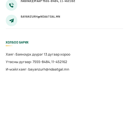
ЛАВЛАХ ДУГААР 7555-8484, 11-452162
BAYANZURH@NDAATGAL.MN
ХОЛБОО БАРИХ
Хаяг: Баянзүрх дүүрэг 13 дугаар хороо
Утасны дугаар: 7555-8484, 11-452162
И-мэйл хаяг: bayanzurh@ndaatgal.mn