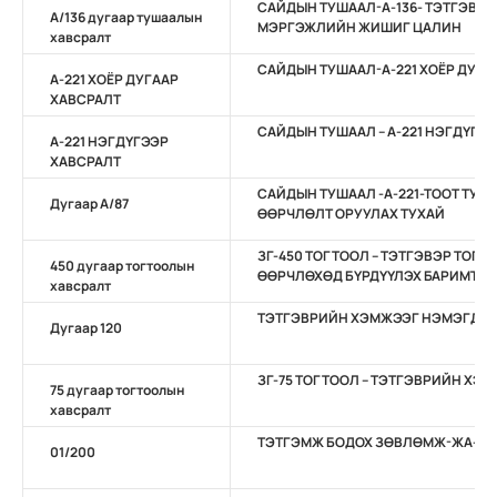
САЙДЫН ТУШААЛ-А-136- ТЭТГЭВЭ
А/136 дугаар тушаалын
МЭРГЭЖЛИЙН ЖИШИГ ЦАЛИН
хавсралт
САЙДЫН ТУШААЛ-А-221 ХОЁР ДУГА
А-221 ХОЁР ДУГААР
ХАВСРАЛТ
САЙДЫН ТУШААЛ – А-221 НЭГДҮГЭ
А-221 НЭГДҮГЭЭР
ХАВСРАЛТ
САЙДЫН ТУШААЛ -А-221-ТООТ ТУ
Дугаар А/87
ӨӨРЧЛӨЛТ ОРУУЛАХ ТУХАЙ
ЗГ-450 ТОГТООЛ – ТЭТГЭВЭР ТОГ
450 дугаар тогтоолын
ӨӨРЧЛӨХӨД БҮРДҮҮЛЭХ БАРИМТ БИ
хавсралт
ТЭТГЭВРИЙН ХЭМЖЭЭГ НЭМЭГДҮҮ
Дугаар 120
ЗГ-75 ТОГТООЛ – ТЭТГЭВРИЙН ХЭ
75 дугаар тогтоолын
хавсралт
ТЭТГЭМЖ БОДОХ ЗӨВЛӨМЖ-ЖА-2024
01/200