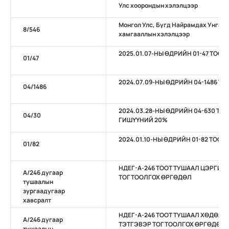
Улс хоорондын хэлэлцээр
Монгол Улс, Бүгд Найрамдах Унгар
8/546
хамгааллын хэлэлцээр
2025.01.07-НЫ ӨДРИЙН 01-47 ТОО
01/47
2024.07.09-НЫ ӨДРИЙН 04-1486 
04/1486
2024.03.28-НЫ ӨДРИЙН 04-630 ТО
04/30
ГИШҮҮНИЙ 20%
2024.01.10-НЫ ӨДРИЙН 01-82 ТОО
01/82
НДЕГ-А-246 ТООТ ТУШААЛ ЦЭРГИЙ
А/246 дугаар
ТОГТООЛГОХ ӨРГӨДӨЛ
тушаалын
зургаадугаар
хавсралт
НДЕГ-А-246 ТООТ ТУШААЛ ХӨДӨЛ
А/246 дугаар
ТЭТГЭВЭР ТОГТООЛГОХ ӨРГӨДӨЛ
тушаалын