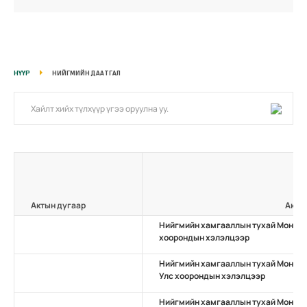
НҮҮР
НИЙГМИЙН ДААТГАЛ
Актын дугаар
Акты
Нийгмийн хамгааллын тухай Монгол 
хоорондын хэлэлцээр
Нийгмийн хамгааллын тухай Монгол 
Улс хоорондын хэлэлцээр
Нийгмийн хамгааллын тухай Монгол