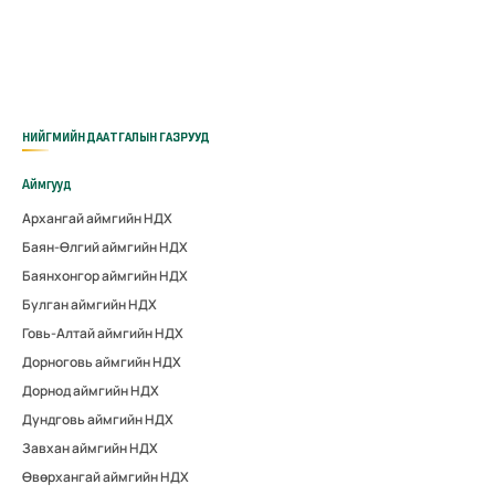
НИЙГМИЙН ДААТГАЛЫН ГАЗРУУД
Аймгууд
Архангай аймгийн НДХ
Баян-Өлгий аймгийн НДХ
Баянхонгор аймгийн НДХ
Булган аймгийн НДХ
Говь-Алтай аймгийн НДХ
Дорноговь аймгийн НДХ
Дорнод аймгийн НДХ
Дундговь аймгийн НДХ
Завхан аймгийн НДХ
Өвөрхангай аймгийн НДХ