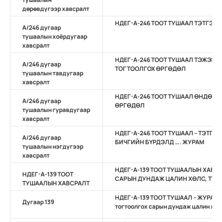
дөрөвдүгээр хавсралт
НДЕГ-А-246 ТООТ ТУШААЛ ТЭТГЭВЭ
А/246 дугаар
тушаалын хоёрдугаар
хавсралт
НДЕГ-А-246 ТООТ ТУШААЛ ТЭЖЭЭ
А/246 дугаар
ТОГТООЛГОХ ӨРГӨДӨЛ
тушаалын тавдугаар
хавсралт
НДЕГ-А-246 ТООТ ТУШААЛ ӨНДӨР 
А/246 дугаар
ӨРГӨДӨЛ
тушаалын гуравдугаар
хавсралт
НДЕГ-А-246 ТООТ ТУШААЛ – ТЭТГЭ
А/246 дугаар
БИЧГИЙН БҮРДЭЛД …. ЖУРАМ
тушаалын нэгдүгээр
хавсралт
НДЕГ-А-139 ТООТ ТУШААЛЫН ХАВС
НДЕГ-А-139 ТООТ
САРЫН ДУНДАЖ ЦАЛИН ХӨЛС, ТҮҮ
ТУШААЛЫН ХАВСРАЛТ
НДЕГ-А-139 ТООТ ТУШААЛ – ЖУРАМ 
Дугаар 139
тогтоолгох сарын дундаж цалин хөл