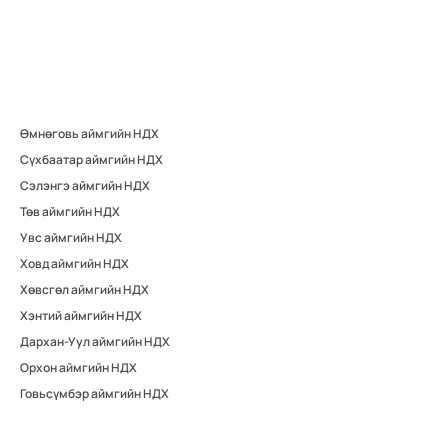
Өмнөговь аймгийн НДХ
Сүхбаатар аймгийн НДХ
Сэлэнгэ аймгийн НДХ
Төв аймгийн НДХ
Увс аймгийн НДХ
Ховд аймгийн НДХ
Хөвсгөл аймгийн НДХ
Хэнтий аймгийн НДХ
Дархан-Уул аймгийн НДХ
Орхон аймгийн НДХ
Говьсүмбэр аймгийн НДХ