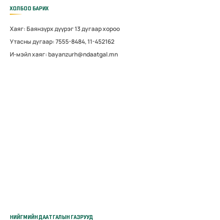
ХОЛБОО БАРИХ
Хаяг: Баянзүрх дүүрэг 13 дугаар хороо
Утасны дугаар: 7555-8484, 11-452162
И-мэйл хаяг: bayanzurh@ndaatgal.mn
НИЙГМИЙН ДААТГАЛЫН ГАЗРУУД