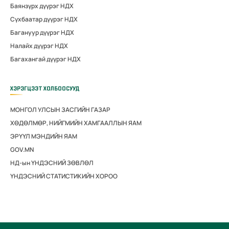
Баянзүрх дүүрэг НДХ
Сүхбаатар дүүрэг НДХ
Багануур дүүрэг НДХ
Налайх дүүрэг НДХ
Багахангай дүүрэг НДХ
ХЭРЭГЦЭЭТ ХОЛБООСУУД
МОНГОЛ УЛСЫН ЗАСГИЙН ГАЗАР
ХӨДӨЛМӨР, НИЙГМИЙН ХАМГААЛЛЫН ЯАМ
ЭРҮҮЛ МЭНДИЙН ЯАМ
GOV.MN
НД-ын ҮНДЭСНИЙ ЗӨВЛӨЛ
ҮНДЭСНИЙ СТАТИСТИКИЙН ХОРОО