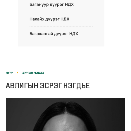
Багануур дүүрэг НДХ
Налайх дүүрэг НДХ
Багахангай дүүрэг НДХ
НҮҮР
ЗУРГАН МЭДЭЭ
АВЛИГЫН ЭСРЭГ НЭГДЬЕ