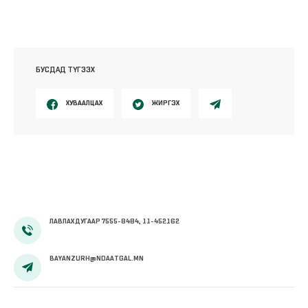
БУСДАД ТҮГЭЭХ
ХУВААЛЦАХ
ЖИРГЭХ
ЛАВЛАХ ДУГААР 7555-8484, 11-452162
BAYANZURH@NDAATGAL.MN