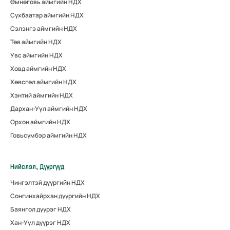
Өмнөговь аймгийн НДХ
Сүхбаатар аймгийн НДХ
Сэлэнгэ аймгийн НДХ
Төв аймгийн НДХ
Увс аймгийн НДХ
Ховд аймгийн НДХ
Хөвсгөл аймгийн НДХ
Хэнтий аймгийн НДХ
Дархан-Уул аймгийн НДХ
Орхон аймгийн НДХ
Говьсүмбэр аймгийн НДХ
Нийслэл, Дүүргүүд
Чингэлтэй дүүргийн НДХ
Сонгинхайрхан дүүргийн НДХ
Баянгол дүүрэг НДХ
Хан-Уул дүүрэг НДХ