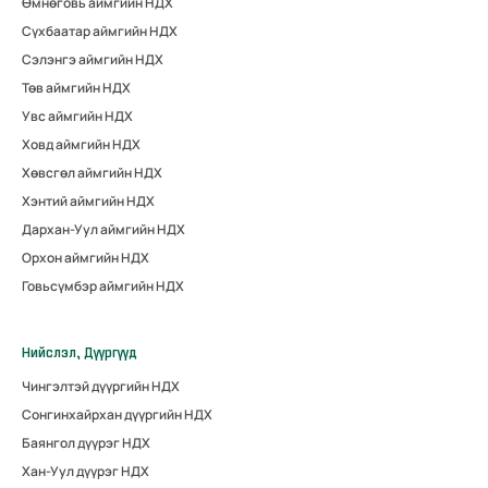
Өмнөговь аймгийн НДХ
Сүхбаатар аймгийн НДХ
Сэлэнгэ аймгийн НДХ
Төв аймгийн НДХ
Увс аймгийн НДХ
Ховд аймгийн НДХ
Хөвсгөл аймгийн НДХ
Хэнтий аймгийн НДХ
Дархан-Уул аймгийн НДХ
Орхон аймгийн НДХ
Говьсүмбэр аймгийн НДХ
Нийслэл, Дүүргүүд
Чингэлтэй дүүргийн НДХ
Сонгинхайрхан дүүргийн НДХ
Баянгол дүүрэг НДХ
Хан-Уул дүүрэг НДХ