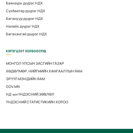
Баянзүрх дүүрэг НДХ
Сүхбаатар дүүрэг НДХ
Багануур дүүрэг НДХ
Налайх дүүрэг НДХ
Багахангай дүүрэг НДХ
ХЭРЭГЦЭЭТ ХОЛБООСУУД
МОНГОЛ УЛСЫН ЗАСГИЙН ГАЗАР
ХӨДӨЛМӨР, НИЙГМИЙН ХАМГААЛЛЫН ЯАМ
ЭРҮҮЛ МЭНДИЙН ЯАМ
GOV.MN
НД-ын ҮНДЭСНИЙ ЗӨВЛӨЛ
ҮНДЭСНИЙ СТАТИСТИКИЙН ХОРОО