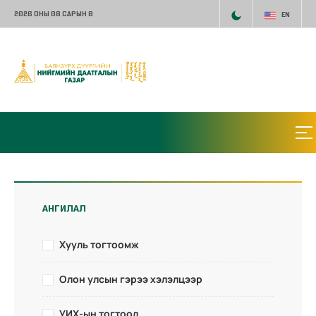
2026 ОНЫ 08 САРЫН 8
EN
АНГИЛАЛ
Хууль тогтоомж
Олон улсын гэрээ хэлэлцээр
УИХ-ын тогтоол