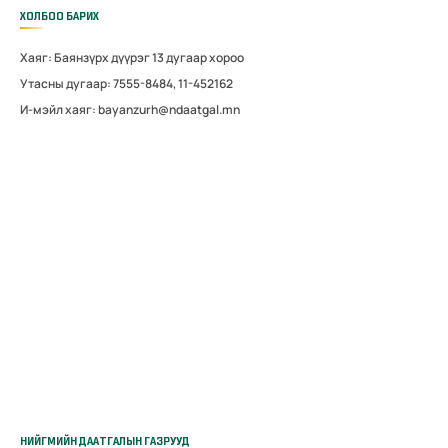
ХОЛБОО БАРИХ
Хаяг: Баянзүрх дүүрэг 13 дугаар хороо
Утасны дугаар: 7555-8484, 11-452162
И-мэйл хаяг: bayanzurh@ndaatgal.mn
НИЙГМИЙН ДААТГАЛЫН ГАЗРУУД