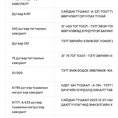
ХАВСРАЛТ
САЙДЫН ТУШААЛ -А-221-ТООТ ТУ
Дугаар А/87
ӨӨРЧЛӨЛТ ОРУУЛАХ ТУХАЙ
ЗГ-450 ТОГТООЛ – ТЭТГЭВЭР ТОГ
450 дугаар тогтоолын
ӨӨРЧЛӨХӨД БҮРДҮҮЛЭХ БАРИМТ БИ
хавсралт
ТЭТГЭВРИЙН ХЭМЖЭЭГ НЭМЭГДҮҮ
Дугаар 120
ЗГ-75 ТОГТООЛ – ТЭТГЭВРИЙН ХЭ
75 дугаар тогтоолын
хавсралт
ТЭТГЭМЖ БОДОХ ЗӨВЛӨМЖ-ЖА-2024
01/200
НДЕГ-ЫН ТУШААЛ – А-194 – ТЭТГЭ
А/194 дүгээр тушаалын
БИЧГИЙН БҮРДЭЛД ХЯНАЛТ ТАВИХ
нэгдүгээр хавсралт
САЙДЫН ТУШААЛ 2023.12.07-НЫ ӨДР
А/177, А/433 дугаар
ДААТГУУЛАГЧИД ЭМНЭЛГИЙН ХУУДА
тушаалын нэгдүгээр
хавсралт