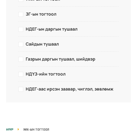
ЗГ-ын тогтоол
НДЕГ-ын даргын тушаал
Сайдын тушаал
Газрын даргын тушаал, шийдвэр
НДҮЗ-ийн тогтоол
НДЕГ-аас ирсэн заавар, чиглэл, зөвлөмж
НҮҮР
УИХ-ЫН ТОГТООЛ