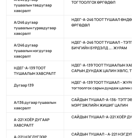
ТОГТООЛГОХ ӨРГӨДӨЛ
тушаалын тавдугаар
хавсралт
НДЕГ-А-246 ТООТ ТУШААЛ ӨНДӨР 
А/246 дугаар
ӨРГӨДӨЛ
тушаалын гуравдугаар
хавсралт
НДЕГ-А-246 ТООТ ТУШААЛ – ТЭТГЭ
А/246 дугаар
БИЧГИЙН БҮРДЭЛД …. ЖУРАМ
тушаалын нэгдүгээр
хавсралт
НДЕГ-А-139 ТООТ ТУШААЛЫН ХАВС
НДЕГ-А-139 ТООТ
САРЫН ДУНДАЖ ЦАЛИН ХӨЛС, ТҮҮ
ТУШААЛЫН ХАВСРАЛТ
НДЕГ-А-139 ТООТ ТУШААЛ – ЖУРАМ 
Дугаар 139
тогтоолгох сарын дундаж цалин хөл
САЙДЫН ТУШААЛ-А-136- ТЭТГЭВЭ
А/136 дугаар тушаалын
МЭРГЭЖЛИЙН ЖИШИГ ЦАЛИН
хавсралт
САЙДЫН ТУШААЛ-А-221 ХОЁР ДУГА
А-221 ХОЁР ДУГААР
ХАВСРАЛТ
САЙДЫН ТУШААЛ – А-221 НЭГДҮГЭ
А-221 НЭГДҮГЭЭР