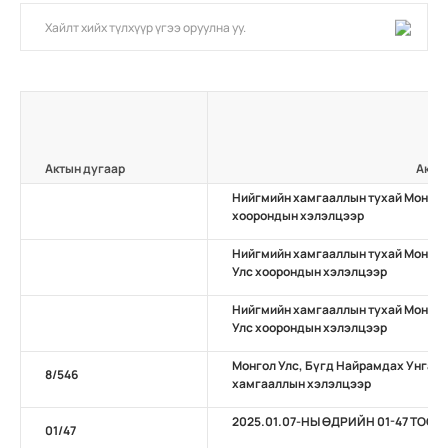
Актын дугаар
Акты
Нийгмийн хамгааллын тухай Монгол 
хоорондын хэлэлцээр
Нийгмийн хамгааллын тухай Монгол 
Улс хоорондын хэлэлцээр
Нийгмийн хамгааллын тухай Монгол
Улс хоорондын хэлэлцээр
Монгол Улс, Бүгд Найрамдах Унгар
8/546
хамгааллын хэлэлцээр
2025.01.07-НЫ ӨДРИЙН 01-47 ТОО
01/47