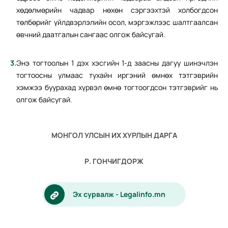
хөдөлмөрийн чадвар нөхөн сэргээхтэй холбогдсон
төлбөрийг үйлдвэрлэлийн осол, мэргэжлээс шалтгаалсан
өвчний даатгалын сангаас олгож байсугай.
Энэ тогтоолын 1 дэх хэсгийн 1-д заасны дагуу шинэчлэн
тогтоосны улмаас тухайн иргэний өмнөх тэтгэврийн
хэмжээ буурахад хүрвэл өмнө тогтоогдсон тэтгэврийг нь
олгож байсугай.
МОНГОЛ УЛСЫН ИХ ХУРЛЫН ДАРГА
Р. ГОНЧИГДОРЖ
Эх сурвалж - Legalinfo.mn