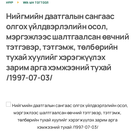
НҮҮР
УИХ-ЫН ТОГТООЛ
Нийгмийн даатгалын сангаас
олгох үйлдвэрлэлийн осол,
мэргэжлээс шалтгаалсан өвчний
тэтгэвэр, тэтгэмж, төлбөрийн
тухай хуулийг хэрэгжүүлэх
зарим арга хэмжээний тухай
/1997-07-03/