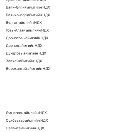
Баян-Өлгий аймгийн НДХ
Баянхонгор аймгийн НДХ
Булган аймгийн НДХ
Говь-Алтай аймгийн НДХ
Дорноговь аймгийн НДХ
Дорнод аймгийн НДХ
Дундговь аймгийн НДХ
Завхан аймгийн НДХ
Өвөрхангай аймгийн НДХ
Өмнөговь аймгийн НДХ
Сүхбаатар аймгийн НДХ
Сэлэнгэ аймгийн НДХ