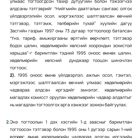
улмаас тогтоогдсон тахир дутуугийн болон тэжээгчээ
алдсаны тэтгэврийг “Нийгмийн даатгалын сангаас олгох
үйлдвэрлэлийн осол, мэргэжлээс шалтгаалсан өвчний
тэтгэвэр, тэтгэмж, төлбөрийн тухай” хуулийн дагуу
Засгийн газрын 1997 оны 73 дугаар тогтоолоор баталсан
“Үнэ, тариф, амьжиргааны өртгийн өөрчлөлт, тэтгэвэр
бодох цалин, хөдөлмөрийн хөлсний хоорондын зохистой
харьцаа”-г баримтлан тэдний 1995 оноос өмнөх цалин,
хөдөлмөрийн хөлсний дунджаар тооцон шинэчлэн
тогтоох;
2).
1995 оноос өмнө үйлдвэрлэл, ажлын осол, гэмтэл,
мэргэжлээс шалтгаалсан өвчний улмаас хөдөлмөрийн
чадвараа алдсан иргэдийг эмнэлэг, хөдөлмөрийн
магадлах комисст оруулан хөдөлмөрийн чадвар алдалтыг
нь магадлан тогтоолгох арга хэмжээг зохион байгуулах;
Энэ тогтоолын 1 дэх хэсгийн 1-д заасныг баримтлан
тогтоосон тэтгэвэр болон 1995 оны 1 дүгээр сарын 1-ний
өдрөөс өмнө хөдөлмөрийн чадвараа алдсан иргэдийн