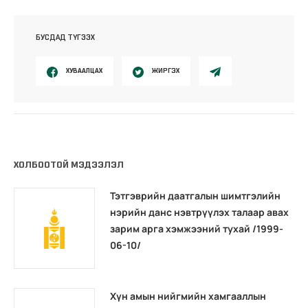
БУСДАД ТҮГЭЭХ
ХУВААЛЦАХ
ЖИРГЭХ
ХОЛБООТОЙ МЭДЭЭЛЭЛ
Тэтгэврийн даатгалын шимтгэлийн
нэрийн данс нэвтрүүлэх талаар авах
зарим арга хэмжээний тухай /1999-
06-10/
Хүн амын нийгмийн хамгааллын