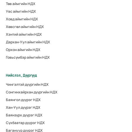
Төв аймгийн НДХ
Увс аймгийн НДХ
Ховд аймгийн НДХ
Хөвсгөл аймгийн НДХ
Хэнтий аймгийн НДХ
Дархан-Уул аймгийн НДХ
Орхон аймгийн НДХ
Говьсүмбэр аймгийн НДХ
Нийслэл, Дүүргүүд
Чингэлтэй дүүргийн НДХ
Сонгинхайрхан дүүргийн НДХ
Баянгол дүүрэг НДХ
Хан-Уул дүүрэг НДХ
Баянзүрх дүүрэг НДХ
Сүхбаатар дүүрэг НДХ
Багануур дүүрэг НДХ