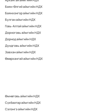
Архангай аймгийн НДХ
Баян-Өлгий аймгийн НДХ
Баянхонгор аймгийн НДХ
Булган аймгийн НДХ
Говь-Алтай аймгийн НДХ
Дорноговь аймгийн НДХ
Дорнод аймгийн НДХ
Дундговь аймгийн НДХ
Завхан аймгийн НДХ
Өвөрхангай аймгийн НДХ
Өмнөговь аймгийн НДХ
Сүхбаатар аймгийн НДХ
Сэлэнгэ аймгийн НДХ