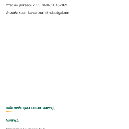
Утасны дугаар: 7555-8484, 11-452162
И-мэйл хаяг: bayanzurh@ndaatgal.mn
НИЙГМИЙН ДААТГАЛЫН ГАЗРУУД
Аймгууд