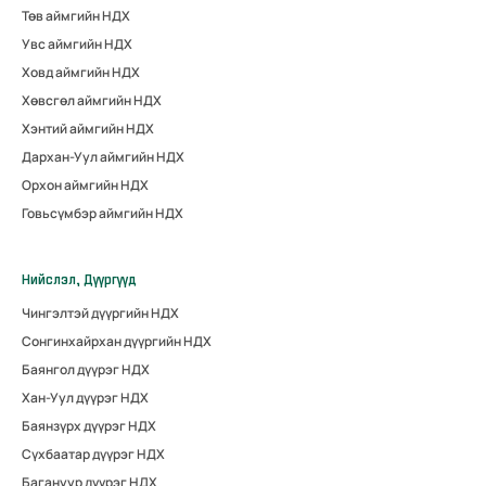
Төв аймгийн НДХ
Увс аймгийн НДХ
Ховд аймгийн НДХ
Хөвсгөл аймгийн НДХ
Хэнтий аймгийн НДХ
Дархан-Уул аймгийн НДХ
Орхон аймгийн НДХ
Говьсүмбэр аймгийн НДХ
Нийслэл, Дүүргүүд
Чингэлтэй дүүргийн НДХ
Сонгинхайрхан дүүргийн НДХ
Баянгол дүүрэг НДХ
Хан-Уул дүүрэг НДХ
Баянзүрх дүүрэг НДХ
Сүхбаатар дүүрэг НДХ
Багануур дүүрэг НДХ