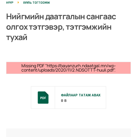
НҮҮР
ХУУЛЬ ТОГТООМЖ
Нийгмийн даатгалын сангаас
олгох тэтгэвэр, тэтгэмжийн
тухай
Missing PDF "https://bayanzurh.ndaatgal.mn/wp-
content/uploads/2020/11/2.NDSOTTT-huuli.pdf".
ФАЙЛААР ТАТАЖ АВАХ
0 B