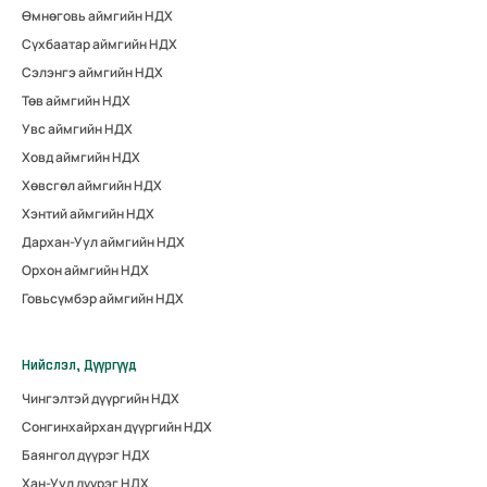
Өмнөговь аймгийн НДХ
Сүхбаатар аймгийн НДХ
Сэлэнгэ аймгийн НДХ
Төв аймгийн НДХ
Увс аймгийн НДХ
Ховд аймгийн НДХ
Хөвсгөл аймгийн НДХ
Хэнтий аймгийн НДХ
Дархан-Уул аймгийн НДХ
Орхон аймгийн НДХ
Говьсүмбэр аймгийн НДХ
Нийслэл, Дүүргүүд
Чингэлтэй дүүргийн НДХ
Сонгинхайрхан дүүргийн НДХ
Баянгол дүүрэг НДХ
Хан-Уул дүүрэг НДХ