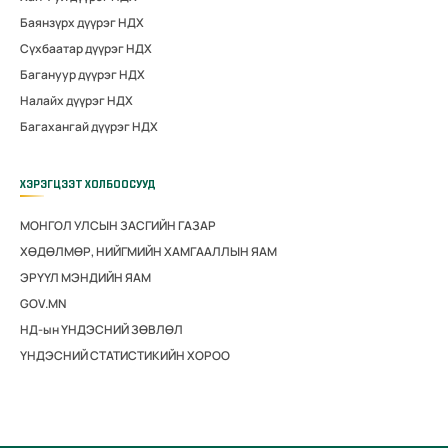
Баянзүрх дүүрэг НДХ
Сүхбаатар дүүрэг НДХ
Багануур дүүрэг НДХ
Налайх дүүрэг НДХ
Багахангай дүүрэг НДХ
ХЭРЭГЦЭЭТ ХОЛБООСУУД
МОНГОЛ УЛСЫН ЗАСГИЙН ГАЗАР
ХӨДӨЛМӨР, НИЙГМИЙН ХАМГААЛЛЫН ЯАМ
ЭРҮҮЛ МЭНДИЙН ЯАМ
GOV.MN
НД-ын ҮНДЭСНИЙ ЗӨВЛӨЛ
ҮНДЭСНИЙ СТАТИСТИКИЙН ХОРОО