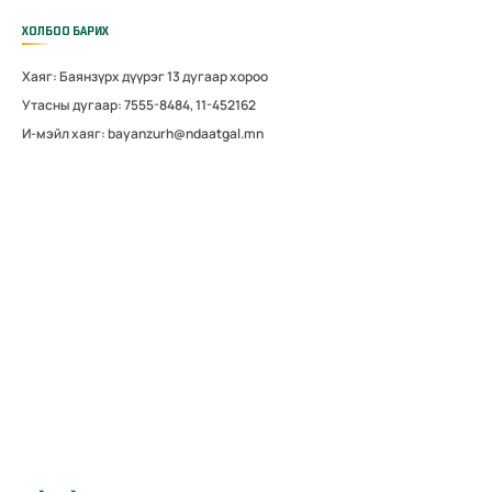
ХОЛБОО БАРИХ
Хаяг: Баянзүрх дүүрэг 13 дугаар хороо
Утасны дугаар: 7555-8484, 11-452162
И-мэйл хаяг: bayanzurh@ndaatgal.mn