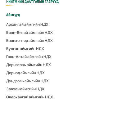
НИЙГМИЙН ДААТГАЛЫН ГАЗРУУД
Аймгууд
Архангай аймгийн НДХ
Баян-Өлгий аймгийн НДХ
Баянхонгор аймгийн НДХ
Булган аймгийн НДХ
Говь-Алтай аймгийн НДХ
Дорноговь аймгийн НДХ
Дорнод аймгийн НДХ
Дундговь аймгийн НДХ
Завхан аймгийн НДХ
Өвөрхангай аймгийн НДХ