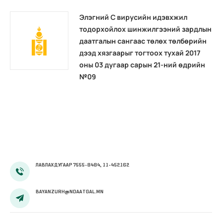
Элэгний С вирусийн идэвхжил
тодорхойлох шинжилгээний зардлын
даатгалын сангаас төлөх төлбөрийн
дээд хязгаарыг тогтоох тухай 2017
оны 03 дугаар сарын 21-ний өдрийн
№09
ЛАВЛАХ ДУГААР 7555-8484, 11-452162
BAYANZURH@NDAATGAL.MN