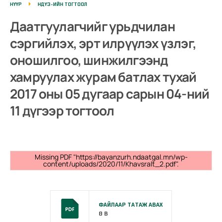
НҮҮР
НДҮЗ-ИЙН ТОГТООЛ
Даатгуулагчийг урьдчилан
сэргийлэх, эрт илрүүлэх үзлэг,
оношилгоо, шинжилгээнд
хамруулах журам батлах тухай
2017 оны 05 дугаар сарын 04-ний
11 дүгээр тогтоол
Missing PDF "https://bayanzurh.ndaatgal.mn/wp-
content/uploads/2020/11/Khavsralt_2.pdf".
ФАЙЛААР ТАТАЖ АВАХ
0 B