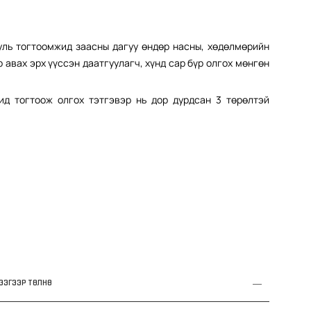
уль тогтоомжид заасны дагуу өндөр насны, хөдөлмөрийн
авах эрх үүссэн даатгуулагч, хүнд сар бүр олгох мөнгөн
ид тогтоож олгох тэтгэвэр нь дор дурдсан 3 төрөлтэй
ЖЭЭГЭЭР ТӨЛНӨ