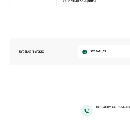
хяналтын байцаагч
ХУВААЛЦАХ
БУСДАД ТҮГЭЭХ
ЛАВЛАХ ДУГААР 7555-84