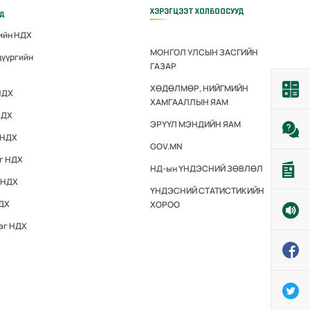
ХЭРЭГЦЭЭТ ХОЛБООСУУД
үд
гийн НДХ
МОНГОЛ УЛСЫН ЗАСГИЙН
дүүргийн
ГАЗАР
ХӨДӨЛМӨР, НИЙГМИЙН
НДХ
ХАМГААЛЛЫН ЯАМ
НДХ
ЭРҮҮЛ МЭНДИЙН ЯАМ
 НДХ
GOV.MN
эг НДХ
НД-ын ҮНДЭСНИЙ ЗӨВЛӨЛ
 НДХ
ҮНДЭСНИЙ СТАТИСТИКИЙН
НДХ
ХОРОО
эг НДХ