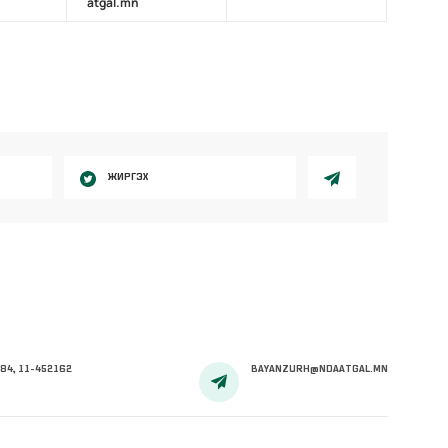
atgal.mn
ЖИРГЭХ
84, 11-452162
BAYANZURH@NDAATGAL.MN