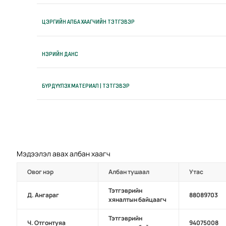
ЦЭРГИЙН АЛБА ХААГЧИЙН ТЭТГЭВЭР
НЭРИЙН ДАНС
БҮРДҮҮЛЭХ МАТЕРИАЛ | ТЭТГЭВЭР
Мэдээлэл авах албан хаагч
Овог нэр
Албан тушаал
Утас
Тэтгэврийн
Д. Ангараг
88089703
хяналтын байцаагч
Тэтгэврийн
Ч. Отгонтуяа
94075008