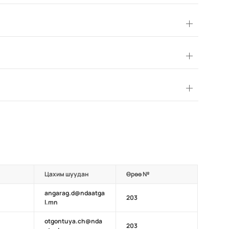
Цахим шуудан
Өрөө №
angarag.d@ndaatga
203
l.mn
otgontuya.ch@nda
203