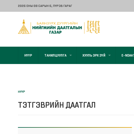
2026 ОНЫ 08 САРЫН 6
, ПҮРЭВ ГАРАГ
НҮҮР
ТАНИЛЦУУЛГА
ХУУЛЬ ЭРХ ЗҮЙ
E-NDAA
НҮҮР
ТЭТГЭВРИЙН ДААТГАЛ