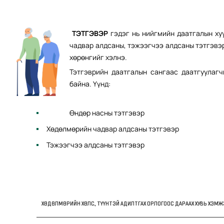
ТЭТГЭВЭР
гэдэг нь нийгмийн даатгалын ху
чадвар алдсаны, тэжээгчээ алдсаны тэтгэвэр 
хөрөнгийг хэлнэ.
Тэтгэврийн даатгалын сангаас даатгуулагч
байна. Үүнд:
Өндөр насны тэтгэвэр
Хөдөлмөрийн чадвар алдсаны тэтгэвэр
Тэжээгчээ алдсаны тэтгэвэр
ХӨДӨЛМӨРИЙН ХӨЛС, ТҮҮНТЭЙ АДИЛТГАХ ОРЛОГООС ДАРААХ ХУВЬ ХЭМ