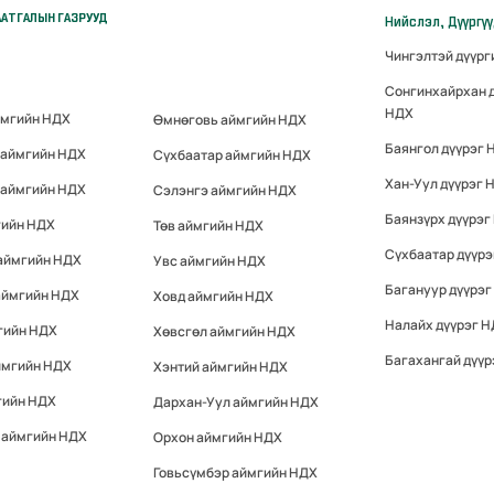
АТГАЛЫН ГАЗРУУД
Нийслэл, Дүүргү
Чингэлтэй дүүр
Сонгинхайрхан 
НДХ
ймгийн НДХ
Өмнөговь аймгийн НДХ
Баянгол дүүрэг 
 аймгийн НДХ
Сүхбаатар аймгийн НДХ
Хан-Уул дүүрэг 
 аймгийн НДХ
Сэлэнгэ аймгийн НДХ
Баянзүрх дүүрэг
гийн НДХ
Төв аймгийн НДХ
Сүхбаатар дүүр
 аймгийн НДХ
Увс аймгийн НДХ
Багануур дүүрэг
аймгийн НДХ
Ховд аймгийн НДХ
Налайх дүүрэг 
гийн НДХ
Хөвсгөл аймгийн НДХ
Багахангай дүүр
ймгийн НДХ
Хэнтий аймгийн НДХ
гийн НДХ
Дархан-Уул аймгийн НДХ
 аймгийн НДХ
Орхон аймгийн НДХ
Говьсүмбэр аймгийн НДХ