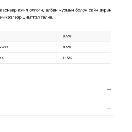
зааснаар ажил олгогч, албан журмын болон сайн дурын
хэмжээгээр шимтгэл төлнө.
8.5%
эмжээ
8.5%
ээ
11.5%