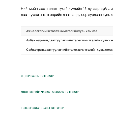
Нийгмийн даатгалын тухай хуулийн 15 дугаар зүйлд 
даатгуулагч тэтгэврийн даатгалд доор дурдсан хувь 
Ажил олгогчийн төлөх шимтгэлийн хувь хэмжээ
Албан журмын даатгуулагчийн төлөх шимтгэлийн хувь х
Сайн дурын даатгуулагчийн төлөх шимтгэлийн хувь хэмж
ӨНДӨР НАСНЫ ТЭТГЭВЭР
ХӨДӨЛМӨРИЙН ЧАДВАР АЛДСАНЫ ТЭТГЭВЭР
ТЭЖЭЭГЧЭЭ АЛДСАНЫ ТЭТГЭВЭР