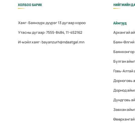
ХОЛБОО БАРИХ
НИЙГМИЙН ДА
Хаяг: Баянзүрх дүүрэг 13 дугаар хороо
Аймгууд
Утасны дугаар: 7555-8484, 11-452162
Архангай а
И-мэйл хаяг: bayanzurh@ndaatgal.mn
Баян-Өлгий
Баянхонгор
Булган айм
Говь-Алтай
Дорноговь 
Дорнод айм
Дундговь а
Завхан айм
Өвөрхангай