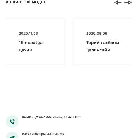
ХОЛБООТОЙ МЭДЭЭ
2020.11.03
2020.08.05
“E-ndaatgal
Төрийн албаны
цахим
цалингийн
хөтөлбөр”
нэгдсэн
сургалт
системийн
эхэллээ
сургагч багш
бэлтгэх цахим
сургалт
эхэллээ
ЛАВЛАХ ДУГААР 7555-8484, 11-452162
BAYANZURH@NDAATGAL.MN