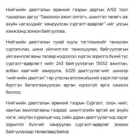
Нийгмийн даатгалын ерөнхий газрын даргын А/52 тоот
тушаалын дагуу “Томоохон ажил олгогч, шимтгэл төлөгч аж
ахуйн нэгжүүдийг хамруулсан сургалт-өдөрлөг”-ийг улсын
хэмжээнд зохион байгууллаа.
Нийгмийн даатгалын тухай хууль тогтоомжийг таниулан
сурталчлах, шинэ үйлчилгээг танилцуулах, байгууллагын
үйл ажиллагааны талаар мэдээлэл хүргэх зорилго бүхий тус
сургалт-өдөрлөгт нийт 243 байгууллагын 13052 ажилтан,
албан хаагчийг хамруулж, 6225 даатгуулагчийг шинээр
“нийгмийн даатгал” гар утасны аппликэйшний хэрэглэгчээр
бүртгэн баталгаажуулсан өргөн хүрээтэй арга хэмжээ
боллоо.
Нийгмийн даатгалын ерөнхий газрын Сургалт, олон нийт,
хамтын ажиллагааны газраас шимтгэлийн өртэй аж ахуйн
нэгж, оюутан суралцагчид, сайн дурын даатгуулагчид зэрэг
зорилтот бүлгийг хамруулан сургалт-өдөрлөг зохион
байгуулахаар төлөвлөөд байна.