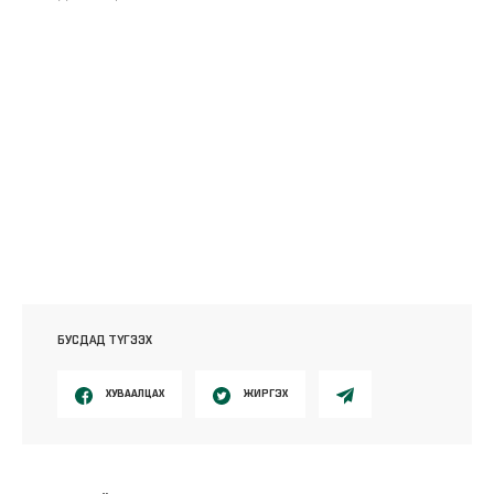
БУСДАД ТҮГЭЭХ
ХУВААЛЦАХ
ЖИРГЭХ