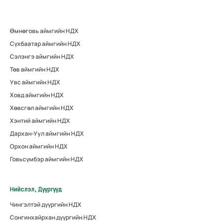
Өмнөговь аймгийн НДХ
Сүхбаатар аймгийн НДХ
Сэлэнгэ аймгийн НДХ
Төв аймгийн НДХ
Увс аймгийн НДХ
Ховд аймгийн НДХ
Хөвсгөл аймгийн НДХ
Хэнтий аймгийн НДХ
Дархан-Уул аймгийн НДХ
Орхон аймгийн НДХ
Говьсүмбэр аймгийн НДХ
Нийслэл, Дүүргүүд
Чингэлтэй дүүргийн НДХ
Сонгинхайрхан дүүргийн НДХ