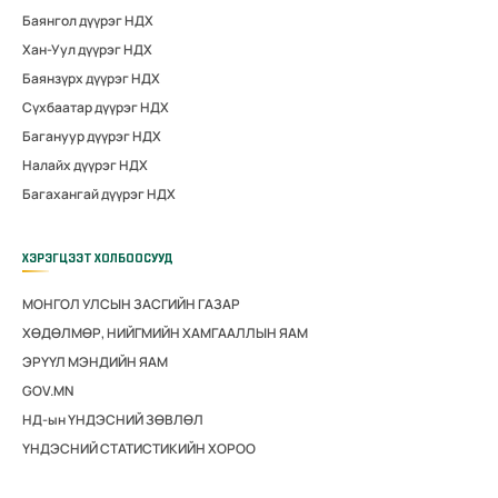
Баянгол дүүрэг НДХ
Хан-Уул дүүрэг НДХ
Баянзүрх дүүрэг НДХ
Сүхбаатар дүүрэг НДХ
Багануур дүүрэг НДХ
Налайх дүүрэг НДХ
Багахангай дүүрэг НДХ
ХЭРЭГЦЭЭТ ХОЛБООСУУД
МОНГОЛ УЛСЫН ЗАСГИЙН ГАЗАР
ХӨДӨЛМӨР, НИЙГМИЙН ХАМГААЛЛЫН ЯАМ
ЭРҮҮЛ МЭНДИЙН ЯАМ
GOV.MN
НД-ын ҮНДЭСНИЙ ЗӨВЛӨЛ
ҮНДЭСНИЙ СТАТИСТИКИЙН ХОРОО