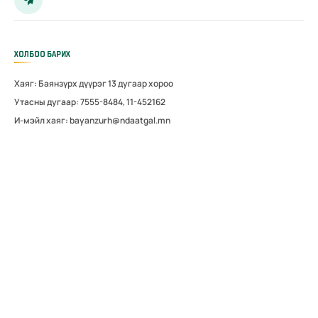
ХОЛБОО БАРИХ
Хаяг: Баянзүрх дүүрэг 13 дугаар хороо
Утасны дугаар: 7555-8484, 11-452162
И-мэйл хаяг: bayanzurh@ndaatgal.mn