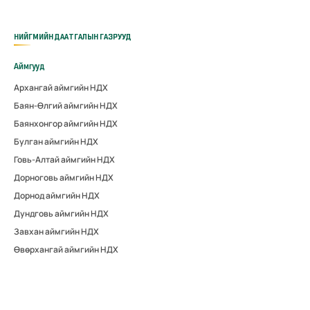
НИЙГМИЙН ДААТГАЛЫН ГАЗРУУД
Аймгууд
Архангай аймгийн НДХ
Баян-Өлгий аймгийн НДХ
Баянхонгор аймгийн НДХ
Булган аймгийн НДХ
Говь-Алтай аймгийн НДХ
Дорноговь аймгийн НДХ
Дорнод аймгийн НДХ
Дундговь аймгийн НДХ
Завхан аймгийн НДХ
Өвөрхангай аймгийн НДХ