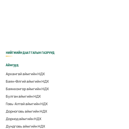
НИЙГМИЙН ДААТГАЛЫН ГАЗРУУД
Аймгууд
Архангай аймгийн НДХ
Баян-Өлгий аймгийн НДХ
Баянхонгор аймгийн НДХ
Булган аймгийн НДХ
Говь-Алтай аймгийн НДХ
Дорноговь аймгийн НДХ
Дорнод аймгийн НДХ
Дундговь аймгийн НДХ