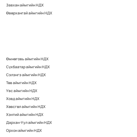
Завхан аймгийн НДХ
Өвөрхангай аймгийн НДХ
Өмнөговь аймгийн НДХ
Сүхбаатар аймгийн НДХ
Сэлэнгэ аймгийн НДХ
Төв аймгийн НДХ
Увс аймгийн НДХ
Ховд аймгийн НДХ
Хөвсгөл аймгийн НДХ
Хэнтий аймгийн НДХ
Дархан-Уул аймгийн НДХ
Орхон аймгийн НДХ