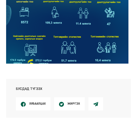
БУСДАД ТҮГЭЭХ
ХУВААЛЦАХ
ЖИРГЭХ