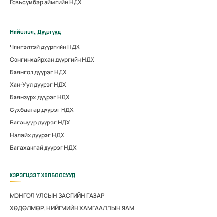
Говьсүмбэр аймгийн НДХ
Нийслэл, Дүүргүүд
Чингэлтэй дүүргийн НДХ
Сонгинхайрхан дүүргийн НДХ
Баянгол дүүрэг НДХ
Хан-Уул дүүрэг НДХ
Баянзүрх дүүрэг НДХ
Сүхбаатар дүүрэг НДХ
Багануур дүүрэг НДХ
Налайх дүүрэг НДХ
Багахангай дүүрэг НДХ
ХЭРЭГЦЭЭТ ХОЛБООСУУД
МОНГОЛ УЛСЫН ЗАСГИЙН ГАЗАР
ХӨДӨЛМӨР, НИЙГМИЙН ХАМГААЛЛЫН ЯАМ