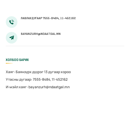
ЛАВЛАХ ДУГААР 7555-8484, 11-452162
BAYANZURH@NDAATGAL.MN
ХОЛБОО БАРИХ
Хаяг: Баянзүрх дүүрэг 13 дугаар хороо
Утасны дугаар: 7555-8484, 11-452162
И-мэйл хаяг: bayanzurh@ndaatgal.mn