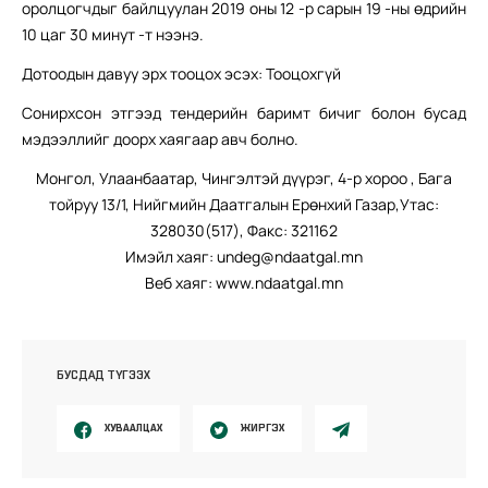
оролцогчдыг байлцуулан 2019 оны 12 -р сарын 19 -ны өдрийн
10 цаг 30 минут -т нээнэ.
Дотоодын давуу эрх тооцох эсэх: Тооцохгүй
Сонирхсон этгээд тендерийн баримт бичиг болон бусад
мэдээллийг доорх хаягаар авч болно.
Монгол, Улаанбаатар, Чингэлтэй дүүрэг, 4-р хороо , Бага
тойруу 13/1, Нийгмийн Даатгалын Ерөнхий Газар,Утас:
328030(517), Факс: 321162
Имэйл хаяг: undeg@ndaatgal.mn
Веб хаяг: www.ndaatgal.mn
БУСДАД ТҮГЭЭХ
ХУВААЛЦАХ
ЖИРГЭХ