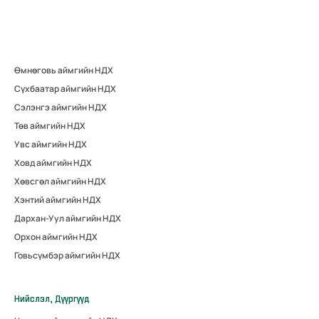
Өмнөговь аймгийн НДХ
Сүхбаатар аймгийн НДХ
Сэлэнгэ аймгийн НДХ
Төв аймгийн НДХ
Увс аймгийн НДХ
Ховд аймгийн НДХ
Хөвсгөл аймгийн НДХ
Хэнтий аймгийн НДХ
Дархан-Уул аймгийн НДХ
Орхон аймгийн НДХ
Говьсүмбэр аймгийн НДХ
Нийслэл, Дүүргүүд