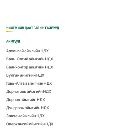
НИЙГМИЙН ДААТГАЛЫН ГАЗРУУД
Аймгууд
Архангай аймгийн НДХ
Баян-Өлгий аймгийн НДХ
Баянхонгор аймгийн НДХ
Булган аймгийн НДХ
Говь-Алтай аймгийн НДХ
Дорноговь аймгийн НДХ
Дорнод аймгийн НДХ
Дундговь аймгийн НДХ
Завхан аймгийн НДХ
Өвөрхангай аймгийн НДХ