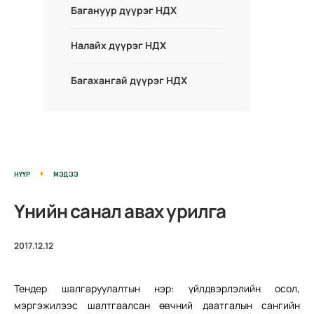
Багануур дүүрэг НДХ
Налайх дүүрэг НДХ
Багахангай дүүрэг НДХ
НҮҮР
МЭДЭЭ
Үнийн санал авах урилга
2017.12.12
Тендер шалгаруулалтын нэр: үйлдвэрлэлийн осол,
мэргэжилээс шалтгаалсан өвчний даатгалын сангийн