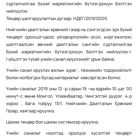
сурталчилгаа бүхий маркетингийн бүтээгдэхүүн бэлтгэн
нийлүүлэх
Тендер шалгаруулалтын дугаар: НДЕГ/201912005
Нийгмийн даатгалын ерөнхий газар нь сонгогдсон эрх бүхий
тендерт оролцогчдоос үйлдвэрлэлийн осол, мэргэжилээс
шалтгаалсан өвчний даатгалын сангийн сурталчилгаа
бүхий маркетингийн бүтээгдэхүүн бэлтгэн нийлүүлэх-г
гүйцэтгэх тухай үнийн санал ирүүлэхийг урьж байна.
Үнийн санал ирүүлэх ажлын зураг , техникийн тодорхойлолт
болон холбогдох бусад материалыг хавсаргасан болно.
Үнийн саналыг 2019 оны 12 -р сарын 19 -ны өдрийн 10 цаг 00
минут-с өмнө Монгол, Улаанбаатар, Чингэлтэй дүүрэг, 4-р
хороо , Бага тойруу 13/1, Нийгмийн Даатгалын Ерөнхий
Газар, хаягаар ирүүлнэ.
Цахим тендер бол цахим системээр ирүүлнэ.
Үнийн саналыг нээлтэд оролцох хүсэлтэй тендерт