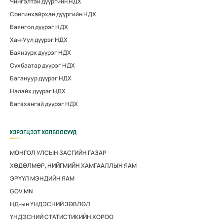
Чингэлтэй дүүргийн НДХ
Сонгинхайрхан дүүргийн НДХ
Баянгол дүүрэг НДХ
Хан-Уул дүүрэг НДХ
Баянзүрх дүүрэг НДХ
Сүхбаатар дүүрэг НДХ
Багануур дүүрэг НДХ
Налайх дүүрэг НДХ
Багахангай дүүрэг НДХ
ХЭРЭГЦЭЭТ ХОЛБООСУУД
МОНГОЛ УЛСЫН ЗАСГИЙН ГАЗАР
ХӨДӨЛМӨР, НИЙГМИЙН ХАМГААЛЛЫН ЯАМ
ЭРҮҮЛ МЭНДИЙН ЯАМ
GOV.MN
НД-ын ҮНДЭСНИЙ ЗӨВЛӨЛ
ҮНДЭСНИЙ СТАТИСТИКИЙН ХОРОО