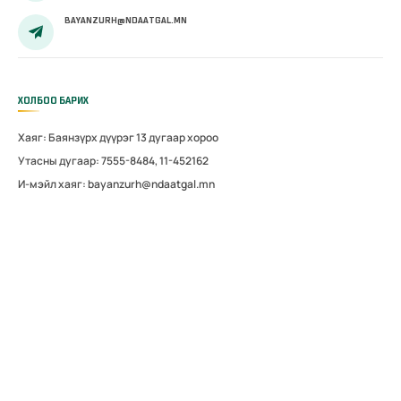
BAYANZURH@NDAATGAL.MN
ХОЛБОО БАРИХ
Хаяг: Баянзүрх дүүрэг 13 дугаар хороо
Утасны дугаар: 7555-8484, 11-452162
И-мэйл хаяг: bayanzurh@ndaatgal.mn