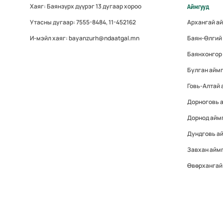
Хаяг: Баянзүрх дүүрэг 13 дугаар хороо
Аймгууд
Утасны дугаар: 7555-8484, 11-452162
Архангай а
И-мэйл хаяг: bayanzurh@ndaatgal.mn
Баян-Өлгий
Баянхонгор
Булган айм
Говь-Алтай
Дорноговь 
Дорнод айм
Дундговь а
Завхан айм
Өвөрхангай