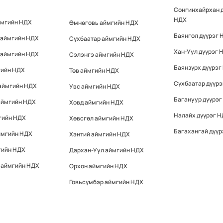
Сонгинхайрхан 
НДХ
ймгийн НДХ
Өмнөговь аймгийн НДХ
Баянгол дүүрэг 
 аймгийн НДХ
Сүхбаатар аймгийн НДХ
Хан-Уул дүүрэг 
 аймгийн НДХ
Сэлэнгэ аймгийн НДХ
Баянзүрх дүүрэг
гийн НДХ
Төв аймгийн НДХ
Сүхбаатар дүүр
 аймгийн НДХ
Увс аймгийн НДХ
Багануур дүүрэг
аймгийн НДХ
Ховд аймгийн НДХ
Налайх дүүрэг 
гийн НДХ
Хөвсгөл аймгийн НДХ
Багахангай дүүр
ймгийн НДХ
Хэнтий аймгийн НДХ
гийн НДХ
Дархан-Уул аймгийн НДХ
 аймгийн НДХ
Орхон аймгийн НДХ
Говьсүмбэр аймгийн НДХ