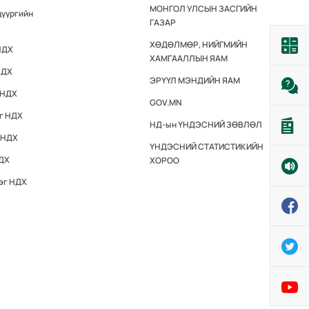
МОНГОЛ УЛСЫН ЗАСГИЙН
дүүргийн
ГАЗАР
ХӨДӨЛМӨР, НИЙГМИЙН
НДХ
ХАМГААЛЛЫН ЯАМ
НДХ
ЭРҮҮЛ МЭНДИЙН ЯАМ
 НДХ
GOV.MN
эг НДХ
НД-ын ҮНДЭСНИЙ ЗӨВЛӨЛ
 НДХ
ҮНДЭСНИЙ СТАТИСТИКИЙН
НДХ
ХОРОО
эг НДХ