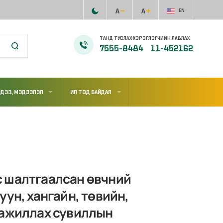
EN
ТАНД ТУСЛАХ ХЭРЭГЛЭГЧИЙН ЛАВЛАХ
7555-8484
11-452162
ДЭЭ, МЭДЭЭЛЭЛ
ИЛ ТОД БАЙДАЛ
с шалтгаалсан өвчний
ун, хангайн, төвийн,
 ажиллах сувиллын