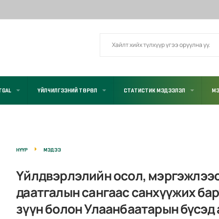
TGAL
ҮЙЛЧИЛГЭЭНИЙ ТӨРӨЛ
СТАТИСТИК МЭДЭЭЛЭЛ
МЭ
НҮҮР
МЭДЭЭ
Үйлдвэрлэлийн осол, мэргэжлээ
даатгалын сангаас санхүүжих бару
зүүн болон Улаанбаатарын бүсэд