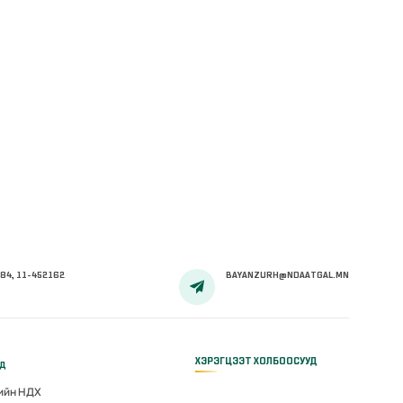
84, 11-452162
BAYANZURH@NDAATGAL.MN
ХЭРЭГЦЭЭТ ХОЛБООСУУД
үд
гийн НДХ