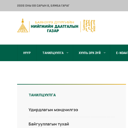
2026 ОНЫ 08 САРЫН 8
, БЯМБА ГАРАГ
НҮҮР
ТАНИЛЦУУЛГА
ХУУЛЬ ЭРХ ЗҮЙ
E-NDAA
ТАНИЛЦУУЛГА
Удирдлагын мэндчилгээ
Байгууллагын тухай