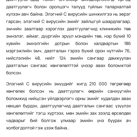
даатгуулагч болон оролцогч талууд туйлын талархалтай
хүлээн авч байна. Элэгний С вирусийн шинжилгээ нь эерэг
гарсан, элэгний С вирусийн эмийг зайлшгүй шаардлагаар,
эмчийн заалтаар хэрэглэх даатгуулагчид клиникийн төв
эмнэлэг, аймаг, дүүргийн эрүүл мэндийн төв, нэр бүхий 10
хувийн эмнэлгийн дотрын болон халдвартын 186
мэргэжлийн эмч, даатгалын гэрээ бүхий орон нутгийн 76,
нийслэлийн 48, нийт 124 эмийн сангаар дамжуулан
даатгалын сангаас хөнгөлөлттэй үнээр авах боломжтой
болсон.
Элэгний С вирусийн эмүүдийг жигд 210 000 төгрөгөөр
хөнгөлөх болсон нь даатгуулагч өөрийн санхүүгийн
боломжид нийцсэн үйлдвэрлэгч орны эмийг худалдан авах
нөхцөл бүрдэх, даатгуулагчид даатгалын сангаас үзүүлэх
хөнгөлөлтийг тэгш хүртээх, мөн эмийн зах зээлд өрсөлдөх
чадварыг бий болгож улмаар эмийн үнэ буурах ач
холбогдолтой гэж үзэж байна..