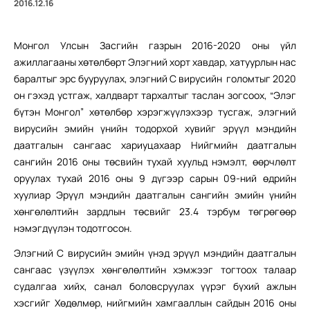
2016.12.16
Монгол Улсын Засгийн газрын 2016-2020 оны үйл
ажиллагааны хөтөлбөрт Элэгний хорт хавдар, хатуурлын нас
баралтыг эрс бууруулах, элэгний С вирусийн голомтыг 2020
он гэхэд устгаж, халдварт тархалтыг таслан зогсоох, “Элэг
бүтэн Монгол” хөтөлбөр хэрэгжүүлэхээр тусгаж, элэгний
вирусийн эмийн үнийн тодорхой хувийг эрүүл мэндийн
даатгалын сангаас хариуцахаар Нийгмийн даатгалын
сангийн 2016 оны төсвийн тухай хуульд нэмэлт, өөрчлөлт
оруулах тухай 2016 оны 9 дүгээр сарын 09-ний өдрийн
хуулиар Эрүүл мэндийн даатгалын сангийн эмийн үнийн
хөнгөлөлтийн зардлын төсвийг 23.4 тэрбум төгрөгөөр
нэмэгдүүлэн тодотгосон.
Элэгний С вирусийн эмийн үнэд эрүүл мэндийн даатгалын
сангаас үзүүлэх хөнгөлөлтийн хэмжээг тогтоох талаар
судалгаа хийх, санал боловсруулах үүрэг бүхий ажлын
хэсгийг Хөдөлмөр, нийгмийн хамгааллын сайдын 2016 оны