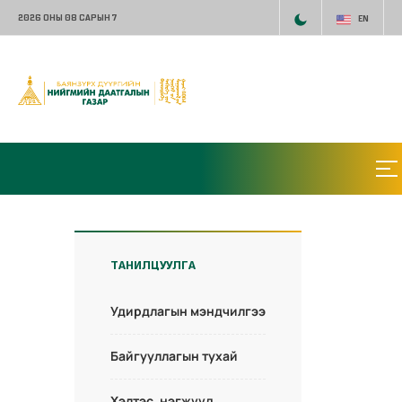
2026 ОНЫ 08 САРЫН 7
EN
ТАНИЛЦУУЛГА
Удирдлагын мэндчилгээ
Байгууллагын тухай
Хэлтэс, нэгжүүд