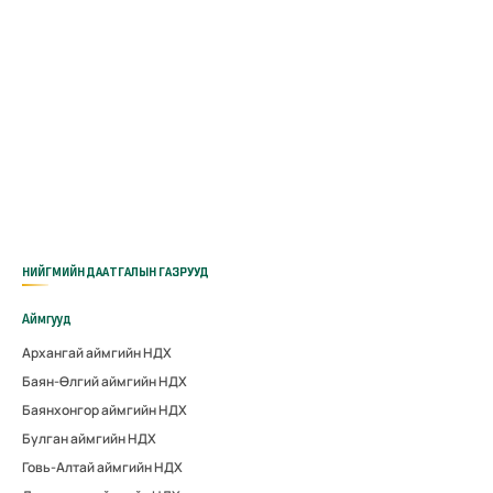
НИЙГМИЙН ДААТГАЛЫН ГАЗРУУД
Аймгууд
Архангай аймгийн НДХ
Баян-Өлгий аймгийн НДХ
Баянхонгор аймгийн НДХ
Булган аймгийн НДХ
Говь-Алтай аймгийн НДХ