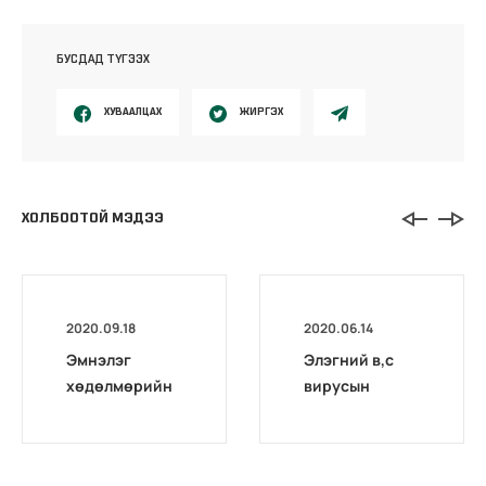
БУСДАД ТҮГЭЭХ
ХУВААЛЦАХ
ЖИРГЭХ
ХОЛБООТОЙ МЭДЭЭ
2020.09.18
2020.06.14
Эмнэлэг
Элэгний в,с
хөдөлмөрийн
вирусын
магадлах төв
оношилгоо,
комиссоос
шинжилгээний
Архангай,
талаарх НДҮЗ-