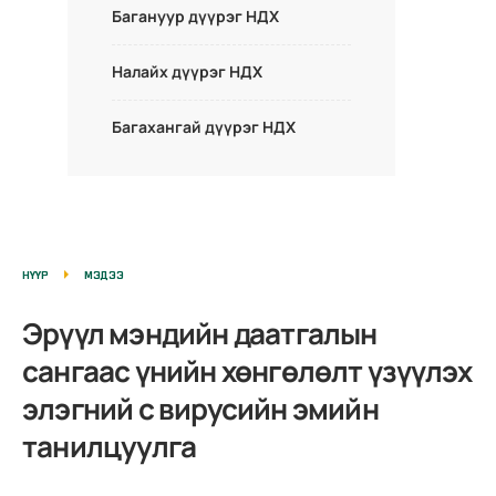
Багануур дүүрэг НДХ
Налайх дүүрэг НДХ
Багахангай дүүрэг НДХ
НҮҮР
МЭДЭЭ
Эрүүл мэндийн даатгалын
сангаас үнийн хөнгөлөлт үзүүлэх
элэгний с вирусийн эмийн
танилцуулга