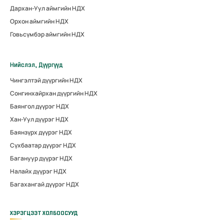
Дархан-Уул аймгийн НДХ
Орхон аймгийн НДХ
Говьсүмбэр аймгийн НДХ
Нийслэл, Дүүргүүд
Чингэлтэй дүүргийн НДХ
Сонгинхайрхан дүүргийн НДХ
Баянгол дүүрэг НДХ
Хан-Уул дүүрэг НДХ
Баянзүрх дүүрэг НДХ
Сүхбаатар дүүрэг НДХ
Багануур дүүрэг НДХ
Налайх дүүрэг НДХ
Багахангай дүүрэг НДХ
ХЭРЭГЦЭЭТ ХОЛБООСУУД