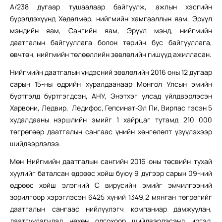
А/238 дугаар тушаалаар байгуулж, ажлын хэсгийн
бүрэлдэхүүнд Хөдөлмөр, нийгмийн хамгааллын яам, Эрүүл
мэндийн яам, Сангийн яам, Эрүүл мэнд, нийгмийн
даатгалын байгууллага болон төрийн бус байгууллага,
өвчтөн, нийгмийн төлөөллийн зөвлөлийн гишүүд ажилласан.
Нийгмийн даатгалын үндэсний зөвлөлийн 2016 оны 12 дугаар
сарын 15-ны өдрийн хуралдаанаар Монгол Улсын эмийн
бүртгэлд бүртгэгдсэн, АНУ, Энэтхэг улсад үйлдвэрлэсэн
Харвони, Ледвир, Ледифос, Гепсинат-Эл Пи, Вирпас гэсэн 5
худалдааны нэршлийн эмийг 1 хайрцаг тутамд 210 000
төгрөгөөр даатгалын сангаас үнийн хөнгөлөлт үзүүлэхээр
шийдвэрлэлээ.
Мөн Нийгмийн даатгалын сангийн 2016 оны төсвийн тухай
хуулийг баталсан өдрөөс хойш буюу 9 дүгээр сарын 09-ний
өдрөөс хойш элэгний С вирусийн эмийг эмчилгээний
зорилгоор хэрэглэсэн 6425 хүний 1349,2 мянган төгрөгийг
даатгалын сангаас нийлүүлэгч компаниар дамжуулан,
даатгуулагчдад нөхөн олгохоор шийдвэрлэсэнд иргэд,