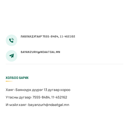
Дархан-уул,
ийн тогтоол
Хөвсгөл
аймгуудад
дахин
магадлал
зохион
ЛАВЛАХ ДУГААР 7555-8484, 11-452162
байгуулав
BAYANZURH@NDAATGAL.MN
ХОЛБОО БАРИХ
Хаяг: Баянзүрх дүүрэг 13 дугаар хороо
Утасны дугаар: 7555-8484, 11-452162
И-мэйл хаяг: bayanzurh@ndaatgal.mn