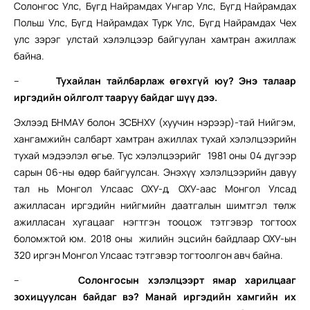
Солонгос Улс, Бүгд Найрамдах Унгар Улс, Бүгд Найрамдах
Польш Улс, Бүгд Найрамдах Турк Улс, Бүгд Найрамдах Чех
улс зэрэг улстай хэлэлцээр байгуулан хамтран ажиллаж
байна.
–
Тухайлан тайлбарлаж өгөхгүй юу? Энэ талаар
иргэдийн ойлголт тааруу байдаг шүү дээ.
Эхлээд БНМАУ болон ЗСБНХУ (хуучин нэрээр)-тай Нийгэм,
хангамжийн салбарт хамтран ажиллах тухай хэлэлцээрийн
тухай мэдээлэл өгье. Тус хэлэлцээрийг 1981 оны 04 дүгээр
сарын 06-ны өдөр байгуулсан. Энэхүү хэлэлцээрийн давуу
тал нь Монгол Улсаас ОХУ-д, ОХУ-аас Монгол Улсад
ажилласан иргэдийн нийгмийн даатгалын шимтгэл төлж
ажилласан хугацааг нэгтгэн тооцож тэтгэвэр тогтоох
боломжтой юм. 2018 оны жилийн эцсийн байдлаар ОХУ-ын
320 иргэн Монгол Улсаас тэтгэвэр тогтоолгон авч байна.
–
Солонгосын хэлэлцээрт ямар харилцааг
зохицуулсан байдаг вэ? Манай иргэдийн хамгийн их