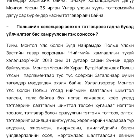
төгөлдөр хэрэгжиж байна. Энэхүү Хэлэлцээрийн дагуу
Монгол Улсын 33 иргэн Унгар улсын хууль тогтоомжийн
дагуу сар бүр өндөр насны тэтгэвэр авч байна.
–
Польшийн хэлэлцээр зөвхөн тэтгэврээс гадна бусад
үйлчилгээг бас хамруулсан гэж сонссон?
Тийм. Монгол Улс болон Бүгд Найрамдах Польш Улсын
Засгийн газар хоорондын “Нийгмийн хамгааллын тухай
хэлэлцээр”-ийг 2018 оны 01 дүгээр сарын 24-ний өдөр
байгуулсан. Монгол Улсын Их Хурал, Бүгд Найрамдах Польш
Улсын парламентаар тус тус соёрхон баталснаар хүчин
төгөлдөр мөрдөгдөж эхэлж байна. Хэлэлцээрээр Монгол
Улс болон Польш Улсад нийгмийн даатгалын шимтгэл
төлсөн, төлж байгаа бүх иргэд хамаарах, хоёр улсад
тэтгэврийн даатгалын шимтгэл төлсөн хугацааг нэгтгэн
тооцож, тэтгэвэр болон оршуулгын тэтгэмж тогтоох, олгох,
тэтгэврийг харилцан шилжүүлэх, хөдөлмөрийн чадвараа түр
алдсаны, жирэмсэн, амаржсаны, ажилгүйдлийн болон
үйлдвэрлэлийн осол, мэргэжлээс шалтгаалсан өвчний