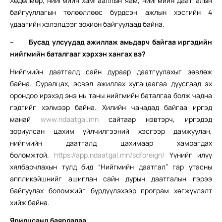
Хөдөлмөр, нийгмийн хамгааллын яам, нийгмийн даатгалын
байгууллагын төлөөллөөс бүрдсэн ажлын хэсгийн 4
удаагийн хэлэлцээг зохион байгуулаад байна.
–
Бусад улсуудад ажиллаж амьдарч байгаа иргэдийн
нийгмийн баталгааг хэрхэн хангах вэ?
Нийгмийн даатгалд сайн дураар даатгуулахыг зөвлөж
байна. Суралцах, эсвэл ажиллах хугацаагаа дуусгаад эх
орондоо ирэхэд энэ нь таны нийгмийн баталгаа болж чадна
гэдгийг хэлмээр байна. Хилийн чанадад байгаа иргэд
манай
www.ndaatgal.mn
сайтаар нэвтэрч, иргэдэд
зориулсан цахим үйлчилгээний хэсгээр дамжуулан,
нийгмийн даатгалд цахимаар хамрагдах
боломжтой.
https://app.ndaatgal.mn/sdforeign/
Үүнийг илүү
хялбарчлахын тулд бид “Нийгмийн даатгал” гар утасны
аппликэйшнийг ашиглан сайн дурын даатгалын гэрээ
байгуулах боломжийг бүрдүүлэхээр програм хөгжүүлэлт
хийж байна.
Ярилцсанд баярлалаа.