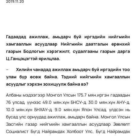
2019.11.20
Гадаадад ажиллаж, амьдарч буй иргэдийн нийгмийн
хамгааллын асуудлаар
Нийгмийн даатгалын ерөнхий
газрын Бодлогын хэрэгжилт, судалгааны газрын дарга
Ц.Ганцэцэгтэй
я
рилцлаа.
–
Хилийн чанадад ажиллаж амьдарч буй иргэдийн тоо
улам бүр өсөж байна. Тэдний нийгмийн хамгааллын
асуудлыг хэрхэн зохицуулж байна вэ?
Албаны мэдээгээр Монгол Улсын 175.7 мян.иргэн гадаадын
76 улсад, үүнээс 49.0 мян.хүн БНСУ-д, 30.0 мян.хүн АНУ-д,
10.0 мян.хүн БНХАУ-д, 9.0 мян.хүн Япон Улсад, үлдсэн нь
бусад улс орнуудад ажиллаж, амьдарч байна. Монгол Улсын
Засгийн газар нийгмийн хамгааллын асуудлаар Зөвлөлт
Социалист Бүгд Найрамдах Холбоот Улс, Бүгд Найрамдах