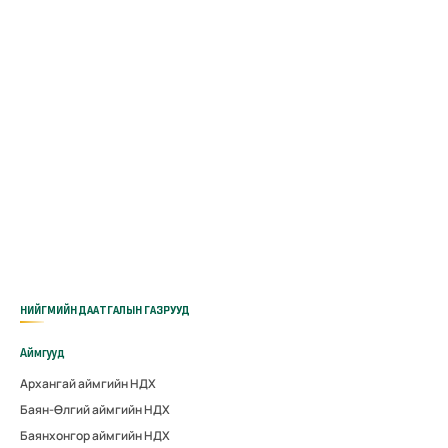
НИЙГМИЙН ДААТГАЛЫН ГАЗРУУД
Аймгууд
Архангай аймгийн НДХ
Баян-Өлгий аймгийн НДХ
Баянхонгор аймгийн НДХ