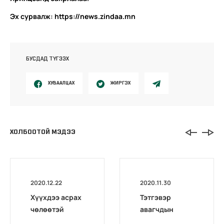
Эх сурвалж: https://news.zindaa.mn
БУСДАД ТҮГЭЭХ
ХУВААЛЦАХ
ЖИРГЭХ
ХОЛБООТОЙ МЭДЭЭ
2020.12.22
2020.11.30
Хүүхдээ асрах
Тэтгэвэр
чөлөөтэй
авагчдын
байгаа эхэд
анхааралд