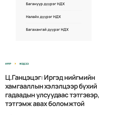
Багануур дүүрэг НДХ
Налайх дүүрэг НДХ
Багахангай дүүрэг НДХ
НҮҮР
МЭДЭЭ
Ц.Ганцэцэг: Иргэд нийгмийн
хамгааллын хэлэлцээр бүхий
гадаадын улсуудаас тэтгэвэр,
тэтгэмж авах боломжтой