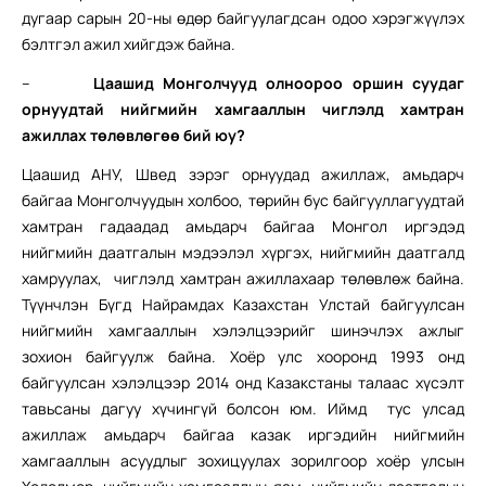
дугаар сарын 20-ны өдөр байгуулагдсан одоо хэрэгжүүлэх
бэлтгэл ажил хийгдэж байна.
–
Цаашид Монголчууд олноороо оршин суудаг
орнуудтай нийгмийн хамгааллын чиглэлд хамтран
ажиллах төлөвлөгөө бий юу?
Цаашид АНУ, Швед зэрэг орнуудад ажиллаж, амьдарч
байгаа Монголчуудын холбоо, төрийн бус байгууллагуудтай
хамтран гадаадад амьдарч байгаа Монгол иргэдэд
нийгмийн даатгалын мэдээлэл хүргэх, нийгмийн даатгалд
хамруулах, чиглэлд хамтран ажиллахаар төлөвлөж байна.
Түүнчлэн Бүгд Найрамдах Казахстан Улстай байгуулсан
нийгмийн хамгааллын хэлэлцээрийг шинэчлэх ажлыг
зохион байгуулж байна. Хоёр улс хооронд 1993 онд
байгуулсан хэлэлцээр 2014 онд Казакстаны талаас хүсэлт
тавьсаны дагуу хүчингүй болсон юм. Иймд тус улсад
ажиллаж амьдарч байгаа казак иргэдийн нийгмийн
хамгааллын асуудлыг зохицуулах зорилгоор хоёр улсын