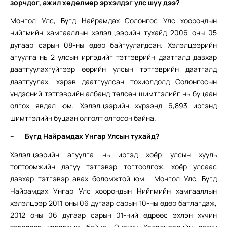
зорчдог, ажил хөдөлмөр эрхэлдэг улс шүү дээ?
Монгол Улс, Бүгд Найрамдах Солонгос Улс хоорондын
нийгмийн хамгааллын хэлэлцээрийн тухайд 2006 оны 05
дугаар сарын 08-ны өдөр байгуулагдсан. Хэлэлцээрийн
агуулга нь 2 улсын иргэдийг тэтгэврийн даатгалд давхар
даатгуулахгүйгээр өөрийн улсын тэтгэврийн даатгалд
даатгуулах, хэрэв даатгуулсан тохиолдолд Солонгосын
үндэсний тэтгэврийн албанд төлсөн шимтгэлийг нь буцаан
олгох явдал юм. Хэлэлцээрийн хүрээнд 6,893 иргэнд
шимтгэлийн буцаан олголт олгосон байна.
–
Бүгд Найрамдах Унгар Улсын тухайд?
Хэлэлцээрийн агуулга нь иргэд хоёр улсын хууль
тогтоомжийн дагуу тэтгэвэр тогтоолгож, хоёр улсаас
давхар тэтгэвэр авах боломжтой юм. Монгол Улс, Бүгд
Найрамдах Унгар Улс хоорондын Нийгмийн хамгааллын
хэлэлцээр 2011 оны 06 дугаар сарын 10-ны өдөр батлагдаж,
2012 оны 06 дугаар сарын 01-ний өдрөөс эхлэн хүчин