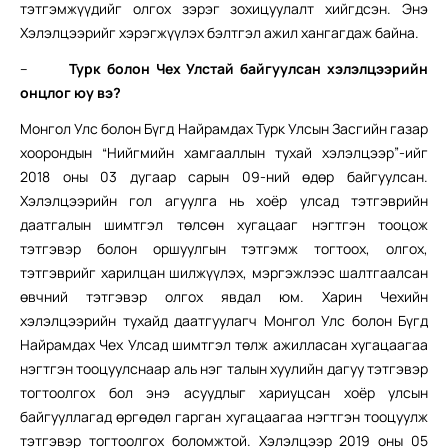
тэтгэмжүүдийг олгох зэрэг зохицуулалт хийгдсэн. Энэ
Хэлэлцээрийг хэрэгжүүлэх бэлтгэл ажил хангагдаж байна.
–
Турк болон Чех Улстай байгуулсан хэлэлцээрийн
онцлог юу вэ?
Монгол Улс болон Бүгд Найрамдах Турк Улсын Засгийн газар
хоорондын “Нийгмийн хамгааллын тухай хэлэлцээр”-ийг
2018 оны 03 дугаар сарын 09-ний өдөр байгуулсан.
Хэлэлцээрийн гол агуулга нь хоёр улсад тэтгэврийн
даатгалын шимтгэл төлсөн хугацааг нэгтгэн тооцож
тэтгэвэр болон оршуулгын тэтгэмж тогтоох, олгох,
тэтгэврийг харилцан шилжүүлэх, мэргэжлээс шалтгаалсан
өвчний тэтгэвэр олгох явдал юм. Харин Чехийн
хэлэлцээрийн тухайд даатгуулагч Монгол Улс болон Бүгд
Найрамдах Чех Улсад шимтгэл төлж ажилласан хугацаагаа
нэгтгэн тооцуулснаар аль нэг талын хуулийн дагуу тэтгэвэр
тогтоолгох бол энэ асуудлыг хариуцсан хоёр улсын
байгууллагад өргөдөл гарган хугацаагаа нэгтгэн тооцуулж
тэтгэвэр тогтоолгох боломжтой. Хэлэлцээр 2019 оны 05