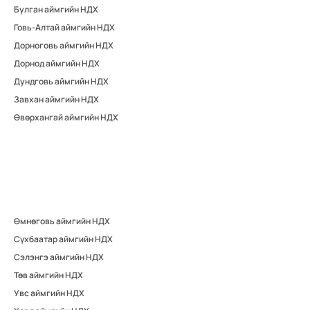
Булган аймгийн НДХ
Говь-Алтай аймгийн НДХ
Дорноговь аймгийн НДХ
Дорнод аймгийн НДХ
Дундговь аймгийн НДХ
Завхан аймгийн НДХ
Өвөрхангай аймгийн НДХ
Өмнөговь аймгийн НДХ
Сүхбаатар аймгийн НДХ
Сэлэнгэ аймгийн НДХ
Төв аймгийн НДХ
Увс аймгийн НДХ