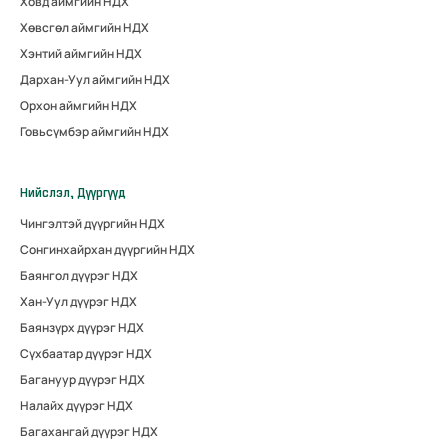
Ховд аймгийн НДХ
Хөвсгөл аймгийн НДХ
Хэнтий аймгийн НДХ
Дархан-Уул аймгийн НДХ
Орхон аймгийн НДХ
Говьсүмбэр аймгийн НДХ
Нийслэл, Дүүргүүд
Чингэлтэй дүүргийн НДХ
Сонгинхайрхан дүүргийн НДХ
Баянгол дүүрэг НДХ
Хан-Уул дүүрэг НДХ
Баянзүрх дүүрэг НДХ
Сүхбаатар дүүрэг НДХ
Багануур дүүрэг НДХ
Налайх дүүрэг НДХ
Багахангай дүүрэг НДХ