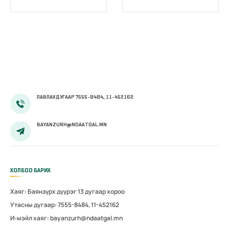
шимтгэлийн
хөнгөлөлт
үзүүлж байна
ЛАВЛАХ ДУГААР 7555-8484, 11-452162
BAYANZURH@NDAATGAL.MN
ХОЛБОО БАРИХ
Хаяг: Баянзүрх дүүрэг 13 дугаар хороо
Утасны дугаар: 7555-8484, 11-452162
И-мэйл хаяг: bayanzurh@ndaatgal.mn