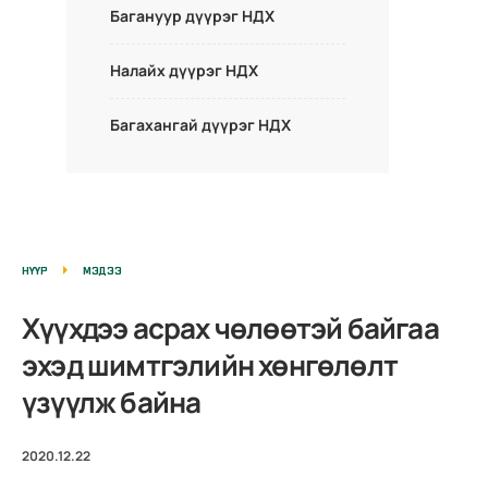
Багануур дүүрэг НДХ
Налайх дүүрэг НДХ
Багахангай дүүрэг НДХ
НҮҮР
МЭДЭЭ
Хүүхдээ асрах чөлөөтэй байгаа
эхэд шимтгэлийн хөнгөлөлт
үзүүлж байна
2020.12.22