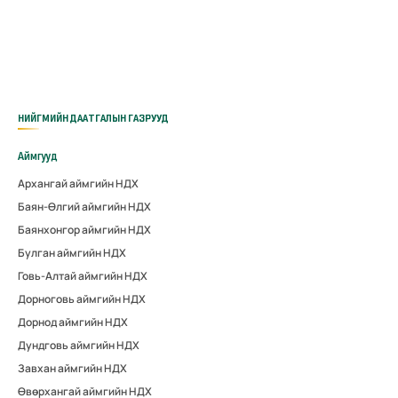
НИЙГМИЙН ДААТГАЛЫН ГАЗРУУД
Аймгууд
Архангай аймгийн НДХ
Баян-Өлгий аймгийн НДХ
Баянхонгор аймгийн НДХ
Булган аймгийн НДХ
Говь-Алтай аймгийн НДХ
Дорноговь аймгийн НДХ
Дорнод аймгийн НДХ
Дундговь аймгийн НДХ
Завхан аймгийн НДХ
Өвөрхангай аймгийн НДХ