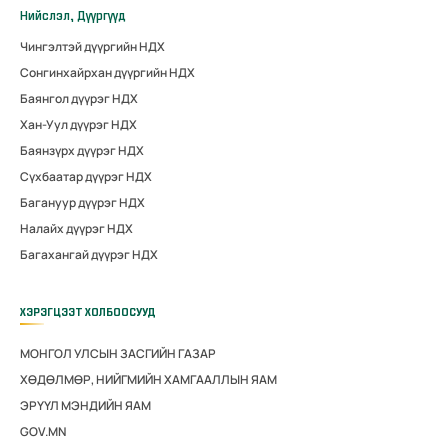
Нийслэл, Дүүргүүд
Чингэлтэй дүүргийн НДХ
Сонгинхайрхан дүүргийн НДХ
Баянгол дүүрэг НДХ
Хан-Уул дүүрэг НДХ
Баянзүрх дүүрэг НДХ
Сүхбаатар дүүрэг НДХ
Багануур дүүрэг НДХ
Налайх дүүрэг НДХ
Багахангай дүүрэг НДХ
ХЭРЭГЦЭЭТ ХОЛБООСУУД
МОНГОЛ УЛСЫН ЗАСГИЙН ГАЗАР
ХӨДӨЛМӨР, НИЙГМИЙН ХАМГААЛЛЫН ЯАМ
ЭРҮҮЛ МЭНДИЙН ЯАМ
GOV.MN