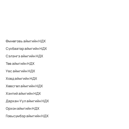
Өмнөговь аймгийн НДХ
Сүхбаатар аймгийн НДХ
Сэлэнгэ аймгийн НДХ
Төв аймгийн НДХ
Увс аймгийн НДХ
Ховд аймгийн НДХ
Хөвсгөл аймгийн НДХ
Хэнтий аймгийн НДХ
Дархан-Уул аймгийн НДХ
Орхон аймгийн НДХ
Говьсүмбэр аймгийн НДХ