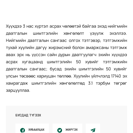
Хүүхдээ 3 нас хүртэл асрах чөлөөтэй байгаа эхэд нийгмийн
даатгалын шимтгэлийн хөнгөлөлт үзүүлж эхэллээ.
Нийгмийн даатгалын сангаас олгох тэтгэвэр, тэтгэмжийн
тухай хуулийн дагуу жирэмсний болон амаржсаны тэтгэмж
авах эрх нь үүссэн сайн дурын даатгуулагч эхийн хүүхдээ
асрах хугацаанд шимтгэлийн 50 хувийг тэтгэмжийн
даатгалын сангаас; бусад эхийн шимтгэлийн 50 хувийг
улсын төсвөөс хариуцан төллөө. Хуулийн үйлчлэлд 17140 эх
хамрагдаж шимтгэлийн хөнгөлөлтөд 3.1 тэрбум төгрөг
зарцууллаа.
БУСДАД ТҮГЭЭХ
ХУВААЛЦАХ
ЖИРГЭХ