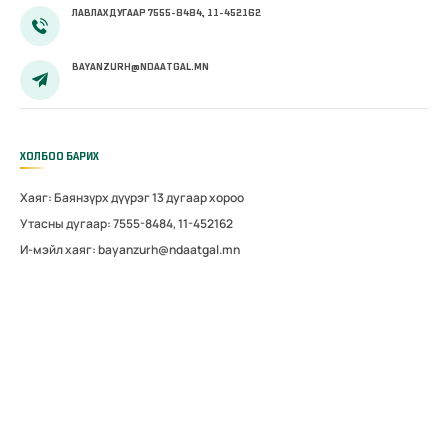
ЛАВЛАХ ДУГААР 7555-8484, 11-452162
BAYANZURH@NDAATGAL.MN
ХОЛБОО БАРИХ
Хаяг: Баянзүрх дүүрэг 13 дугаар хороо
Утасны дугаар: 7555-8484, 11-452162
И-мэйл хаяг: bayanzurh@ndaatgal.mn