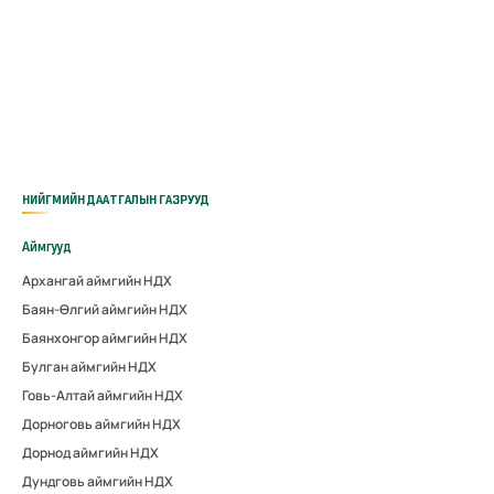
НИЙГМИЙН ДААТГАЛЫН ГАЗРУУД
Аймгууд
Архангай аймгийн НДХ
Баян-Өлгий аймгийн НДХ
Баянхонгор аймгийн НДХ
Булган аймгийн НДХ
Говь-Алтай аймгийн НДХ
Дорноговь аймгийн НДХ
Дорнод аймгийн НДХ
Дундговь аймгийн НДХ