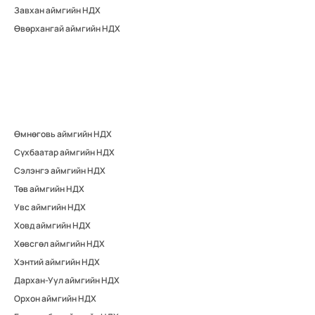
Завхан аймгийн НДХ
Өвөрхангай аймгийн НДХ
Өмнөговь аймгийн НДХ
Сүхбаатар аймгийн НДХ
Сэлэнгэ аймгийн НДХ
Төв аймгийн НДХ
Увс аймгийн НДХ
Ховд аймгийн НДХ
Хөвсгөл аймгийн НДХ
Хэнтий аймгийн НДХ
Дархан-Уул аймгийн НДХ
Орхон аймгийн НДХ