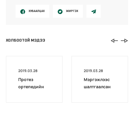
ХУВААЛЦАХ
ЖИРГЭХ
ХОЛБООТОЙ МЭДЭЭ
2019.03.28
2019.03.28
Протез
Мэргэжлээс
ортепедийн
шалтгаалсан
зардлыг
өвчин гэж юу
ҮОМШӨ-ний
вэ?
даатгалын
сангаас
санхүүжүүлэх
тухай