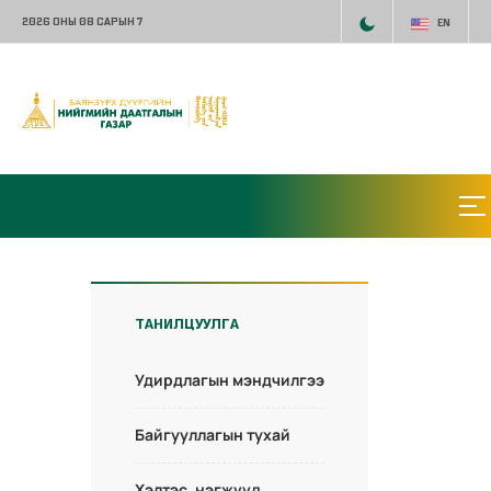
2026 ОНЫ 08 САРЫН 7
EN
ТАНИЛЦУУЛГА
Удирдлагын мэндчилгээ
Байгууллагын тухай
Хэлтэс, нэгжүүд