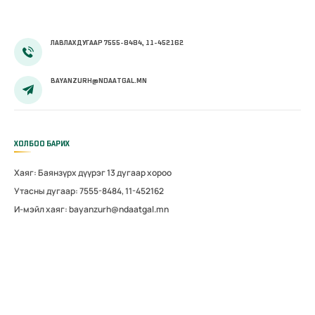
ЛАВЛАХ ДУГААР 7555-8484, 11-452162
BAYANZURH@NDAATGAL.MN
ХОЛБОО БАРИХ
Хаяг: Баянзүрх дүүрэг 13 дугаар хороо
Утасны дугаар: 7555-8484, 11-452162
И-мэйл хаяг: bayanzurh@ndaatgal.mn