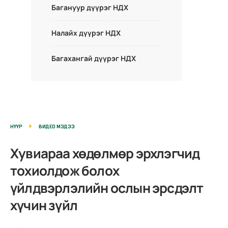
Багануур дүүрэг НДХ
Налайх дүүрэг НДХ
Багахангай дүүрэг НДХ
НҮҮР
ВИДЕО МЭДЭЭ
Хувиараа хөдөлмөр эрхлэгчид
тохиолдож болох
үйлдвэрлэлийн ослын эрсдэлт
хүчин зүйл