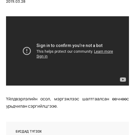
2019.03.28
Үйлдвэрлэлийн осол, мэргэжлээс шалтгаалсан өвчнөөс
урьдчилан сэргийлцгээе.
БУСДАД ТҮГЭЭХ