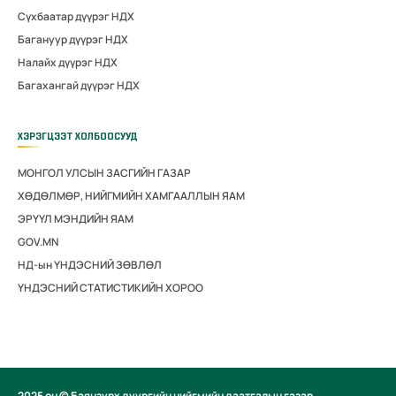
Сүхбаатар дүүрэг НДХ
Багануур дүүрэг НДХ
Налайх дүүрэг НДХ
Багахангай дүүрэг НДХ
ХЭРЭГЦЭЭТ ХОЛБООСУУД
МОНГОЛ УЛСЫН ЗАСГИЙН ГАЗАР
ХӨДӨЛМӨР, НИЙГМИЙН ХАМГААЛЛЫН ЯАМ
ЭРҮҮЛ МЭНДИЙН ЯАМ
GOV.MN
НД-ын ҮНДЭСНИЙ ЗӨВЛӨЛ
ҮНДЭСНИЙ СТАТИСТИКИЙН ХОРОО
2025 он © Баянзүрх дүүргийн нийгмийн даатгалын газар.