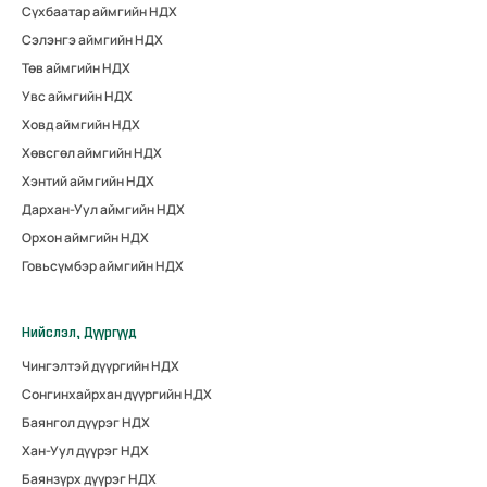
Сүхбаатар аймгийн НДХ
Сэлэнгэ аймгийн НДХ
Төв аймгийн НДХ
Увс аймгийн НДХ
Ховд аймгийн НДХ
Хөвсгөл аймгийн НДХ
Хэнтий аймгийн НДХ
Дархан-Уул аймгийн НДХ
Орхон аймгийн НДХ
Говьсүмбэр аймгийн НДХ
Нийслэл, Дүүргүүд
Чингэлтэй дүүргийн НДХ
Сонгинхайрхан дүүргийн НДХ
Баянгол дүүрэг НДХ
Хан-Уул дүүрэг НДХ
Баянзүрх дүүрэг НДХ