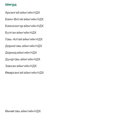
Аймгууд
Архангай аймгийн НДХ
Баян-Өлгий аймгийн НДХ
Баянхонгор аймгийн НДХ
Булган аймгийн НДХ
Говь-Алтай аймгийн НДХ
Дорноговь аймгийн НДХ
Дорнод аймгийн НДХ
Дундговь аймгийн НДХ
Завхан аймгийн НДХ
Өвөрхангай аймгийн НДХ
Өмнөговь аймгийн НДХ