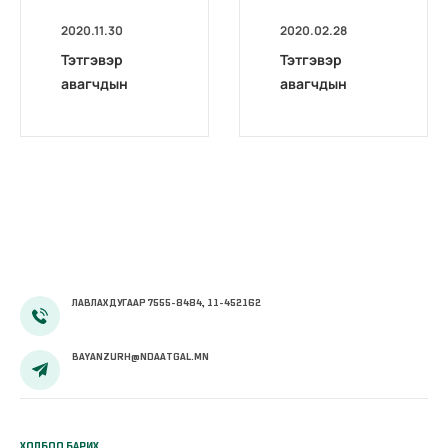
2020.11.30
2020.02.28
Тэтгэвэр
Тэтгэвэр
авагчдын
авагчдын
анхааралд
анхааралд
ЛАВЛАХ ДУГААР 7555-8484, 11-452162
BAYANZURH@NDAATGAL.MN
ХОЛБОО БАРИХ