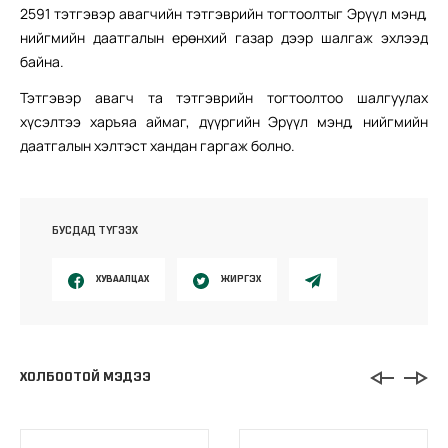
2591 тэтгэвэр авагчийн тэтгэврийн тогтоолтыг Эрүүл мэнд,
нийгмийн даатгалын ерөнхий газар дээр шалгаж эхлээд
байна.
Тэтгэвэр авагч та тэтгэврийн тогтоолтоо шалгуулах
хүсэлтээ харъяа аймаг, дүүргийн Эрүүл мэнд, нийгмийн
даатгалын хэлтэст хандан гаргаж болно.
БУСДАД ТҮГЭЭХ
ХУВААЛЦАХ
ЖИРГЭХ
ХОЛБООТОЙ МЭДЭЭ