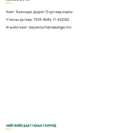
Хаяг: Баянзүрх дүүрэг 13 дугаар хороо
Утасны дугаар: 7555-8484, 11-452162
И-мэйл хаяг: bayanzurh@ndaatgal.mn
НИЙГМИЙН ДААТГАЛЫН ГАЗРУУД