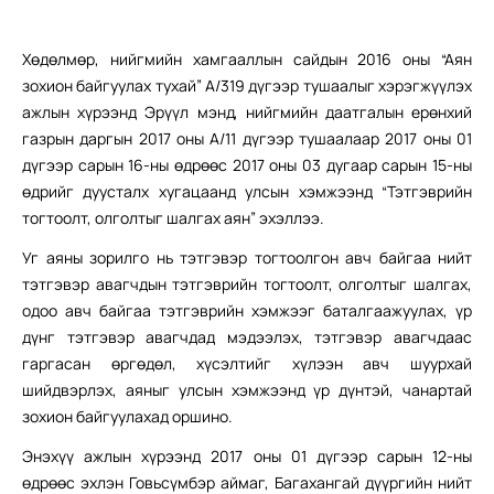
Хөдөлмөр, нийгмийн хамгааллын сайдын 2016 оны “Аян
зохион байгуулах тухай” А/319 дүгээр тушаалыг хэрэгжүүлэх
ажлын хүрээнд Эрүүл мэнд, нийгмийн даатгалын ерөнхий
газрын даргын 2017 оны А/11 дүгээр тушаалаар 2017 оны 01
дүгээр сарын 16-ны өдрөөс 2017 оны 03 дугаар сарын 15-ны
өдрийг дуусталх хугацаанд улсын хэмжээнд “Тэтгэврийн
тогтоолт, олголтыг шалгах аян” эхэллээ.
Уг аяны зорилго нь тэтгэвэр тогтоолгон авч байгаа нийт
тэтгэвэр авагчдын тэтгэврийн тогтоолт, олголтыг шалгах,
одоо авч байгаа тэтгэврийн хэмжээг баталгаажуулах, үр
дүнг тэтгэвэр авагчдад мэдээлэх, тэтгэвэр авагчдаас
гаргасан өргөдөл, хүсэлтийг хүлээн авч шуурхай
шийдвэрлэх, аяныг улсын хэмжээнд үр дүнтэй, чанартай
зохион байгуулахад оршино.
Энэхүү ажлын хүрээнд 2017 оны 01 дүгээр сарын 12-ны
өдрөөс эхлэн Говьсүмбэр аймаг, Багахангай дүүргийн нийт