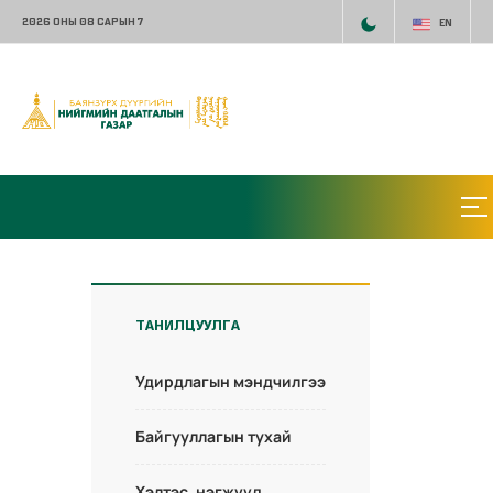
2026 ОНЫ 08 САРЫН 7
EN
ТАНИЛЦУУЛГА
Удирдлагын мэндчилгээ
Байгууллагын тухай
Хэлтэс, нэгжүүд