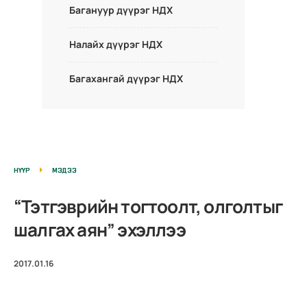
Багануур дүүрэг НДХ
Налайх дүүрэг НДХ
Багахангай дүүрэг НДХ
НҮҮР
МЭДЭЭ
“Тэтгэврийн тогтоолт, олголтыг
шалгах аян” эхэллээ
2017.01.16