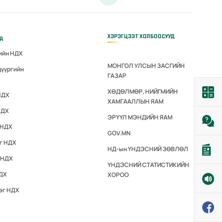
ХЭРЭГЦЭЭТ ХОЛБООСУУД
үд
гийн НДХ
МОНГОЛ УЛСЫН ЗАСГИЙН
дүүргийн
ГАЗАР
ХӨДӨЛМӨР, НИЙГМИЙН
НДХ
ХАМГААЛЛЫН ЯАМ
НДХ
ЭРҮҮЛ МЭНДИЙН ЯАМ
 НДХ
GOV.MN
эг НДХ
НД-ын ҮНДЭСНИЙ ЗӨВЛӨЛ
 НДХ
ҮНДЭСНИЙ СТАТИСТИКИЙН
НДХ
ХОРОО
эг НДХ