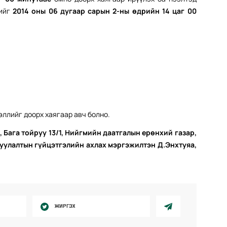
рийг
2014 оны 06 дугаар сарын 2-ны өдрийн 14 цаг 00
ллийг доорх хаягаар авч болно.
, Бага тойруу 13/1, Нийгмийн даатгалын ерөнхий газар,
оруулалтын гүйцэтгэлийн ахлах мэргэжилтэн Д.Энхтуяа,
ЖИРГЭХ