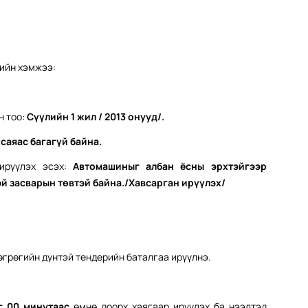
лийн хэмжээ:
н тоо:
Сүүлийн
1
жил / 201
3
онууд/
.
саяас багагүй байна.
 ирүүлэх эсэх:
Автомашиныг албан ёсны эрхтэйгээр
й засварын төвтэй байна./Хавсарган ирүүлэх/
өгрөгийн дүнтэй тендерийн баталгаа ирүүлнэ.
г 00 минут
аас
өмнө доорх хаягаар ирүүлэх ба нээлтэд