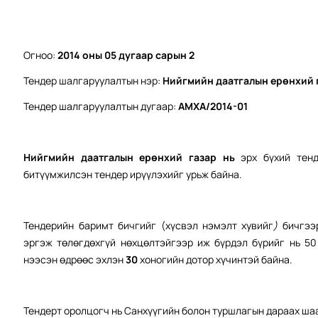
Огноо:
2014 оны 0
5
дугаар сарын
2
Тендер шалгаруулалтын нэр:
Нийгмийн даатгалын ерөнхий 
Тендер шалгаруулалтын дугаар:
АМХА/2014-01
Нийгмийн даатгалын ерөнхий газар нь
эрх бүхий тен
битүүмжилсэн тендер ирүүлэхийг урьж байна.
Тендерийн баримт бичгийг (хүсвэл нэмэлт хувийг
)
бичгээ
эргэж төлөгдөхгүй нөхцөлтэйгээр иж бүрдэл бүрийг нь 50
нээсэн өдрөөс эхлэн
30
хоногийн дотор хүчинтэй байна.
Тендерт оролцогч нь Санхүүгийн болон туршлагын дараах ша