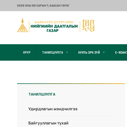
2026 ОНЫ 08 САРЫН 7
, БААСАН ГАРАГ
НҮҮР
ТАНИЛЦУУЛГА
ХУУЛЬ ЭРХ ЗҮЙ
E-NDAA
ТАНИЛЦУУЛГА
Удирдлагын мэндчилгээ
Байгууллагын тухай