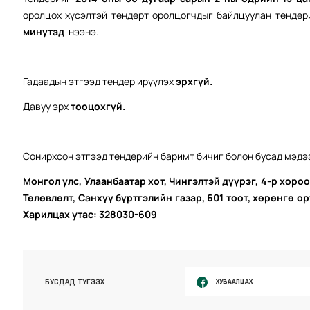
оролцох хүсэлтэй тендерт оролцогчдыг байлцуулан тенде
минутад
нээнэ.
Гадаадын этгээд тендер ирүүлэх
э
рхгүй.
Давуу эрх
тооцохгүй.
Сонирхсон этгээд тендерийн баримт бичиг болон бусад мэдээ
Монгол улс, Улаанбаатар хот, Чингэлтэй дүүрэг, 4-р хороо
Төлөвлөлт, Санхүү бүртгэлийн газар, 601 тоот, хөрөнгө 
Харилцах утас: 328030-609
ХУВААЛЦАХ
БУСДАД ТҮГЭЭХ