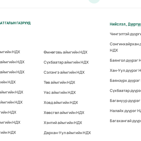
АТГАЛЫН ГАЗРУУД
Нийслэл, Дүүргү
Чингэлтэй дүүр
Сонгинхайрхан 
НДХ
ймгийн НДХ
Өмнөговь аймгийн НДХ
Баянгол дүүрэг 
 аймгийн НДХ
Сүхбаатар аймгийн НДХ
Хан-Уул дүүрэг 
 аймгийн НДХ
Сэлэнгэ аймгийн НДХ
Баянзүрх дүүрэг
гийн НДХ
Төв аймгийн НДХ
Сүхбаатар дүүр
 аймгийн НДХ
Увс аймгийн НДХ
Багануур дүүрэг
аймгийн НДХ
Ховд аймгийн НДХ
Налайх дүүрэг 
гийн НДХ
Хөвсгөл аймгийн НДХ
Багахангай дүүр
ймгийн НДХ
Хэнтий аймгийн НДХ
гийн НДХ
Дархан-Уул аймгийн НДХ