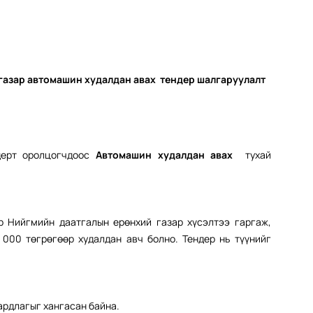
газар автомашин худалдан авах т
ендер
шалгаруулалт
дерт оролцогчдоос
Автомашин худалдан авах
тухай
р Нийгмийн даатгалын ерөнхий газар хүсэлтээ гаргаж,
 000 төгрөгөөр худалдан авч болно. Тендер нь түүнийг
ардлагыг хангасан байна.