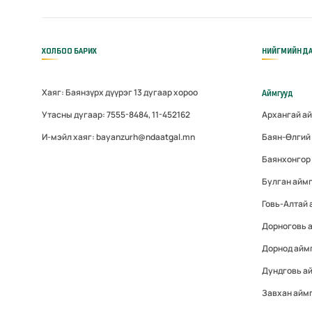
ХОЛБОО БАРИХ
НИЙГМИЙН ДА
Хаяг: Баянзүрх дүүрэг 13 дугаар хороо
Аймгууд
Утасны дугаар: 7555-8484, 11-452162
Архангай а
И-мэйл хаяг: bayanzurh@ndaatgal.mn
Баян-Өлгий
Баянхонгор
Булган айм
Говь-Алтай
Дорноговь 
Дорнод айм
Дундговь а
Завхан айм