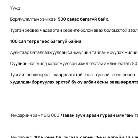
Үүнд:
Борлуулалтын хэмжээ:
5
00 саяас багагүй байх.
Түргэн хөрвөх чадвартай хөрөнгө болон авах боломжтой зээ
100 сая төгрөгөөс багагүй байна.
Аудитаар баталгаажуулсан санхүүгийн тайлан ирүүлэх жилий
Сүүлийн нэг жилд хэрэгжүүлсэн ижил төстэй ажлын өртөг: 80
Тусгай зөвшөөрөл шаардлагатай бол тусгай зөвшөөрөл
худалдан борлуулах эрхтэй буюу албан ёсны зөвшөөрөлтэ
Тендерийн хамт 513 000
/Таван зуун арван гурван мянган/
т
Тендерийг
2014 оны 06 дугаар сарын 2-ны өдрийн 13 ца