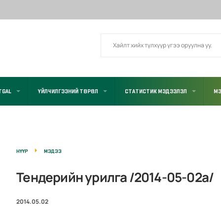
TGAL
ҮЙЛЧИЛГЭЭНИЙ ТӨРӨЛ
СТАТИСТИК МЭДЭЭЛЭЛ
МЭ
НҮҮР
МЭДЭЭ
Тендерийн урилга /2014-05-02а/
2014.05.02