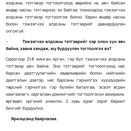
алдсаны тэтгэвэр тогтоолгоход өөрийнх нь авч байсан
өндөр насны тэтгэврээс их байгаа тохиолдолд тэжээгчээ
алдсаны тэтгэвэр тогтоолгож болно. Харин өндөр насны
болон тэжээгчээ алдсаны тэтгэврийг давхардуулан
олгохгүй.
–
Тэжээгчээ алдсаны тэтгэврийг хэр олон хүн авч
байна, хаана хандаж, юу бүрдүүлэн тогтоолгох вэ?
Одоогоор 21,8 мянган иргэн, гэр бүл тэжээгчээ алдсаны
тэтгэвэр авч байна. Энэ тэтгэврийг тогтоолгоход нас
барсан даатгуулагчийн хөдөлмөрийн болон нийгмийн
даатгалын дэвтэр, нас барсаны гэрчилгээ, хүүхдүүдийн
төрсний гэрчилгээ, гэр бүлийн баталгаа, эсвэл асран
хамгаалагч, харгалзан дэмжигчийг тогтоолгосон захирамж,
өргөдөл, иргэний үнэмлэх, 2 хувь зураг зэрэг баримт
бичгийг бүрдүүлнэ.
Ярилцсанд баярлалаа.