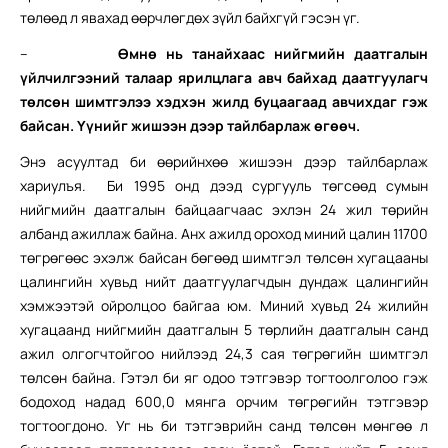
төлөөд л явахад өөрчлөгдөх зүйл байхгүй гэсэн үг.
–
Өмнө нь танайхаас нийгмийн даатгалын
үйлчилгээний талаар ярилцлага авч байхад даатгуулагч
төлсөн шимтгэлээ хэдхэн жилд буцаагаад авчихдаг гэж
байсан. Үүнийг жишээн дээр тайлбарлаж өгөөч.
Энэ асуултад би өөрийнхөө жишээн дээр тайлбарлаж
хариулъя. Би 1995 онд дээд сургууль төгсөөд сумын
нийгмийн даатгалын байцаагчаас эхлэн 24 жил төрийн
албанд ажиллаж байна. Анх ажилд ороход миний цалин 11700
төгрөгөөс эхэлж байсан бөгөөд шимтгэл төлсөн хугацааны
цалингийн хувьд нийт даатгуулагчдын дундаж цалингийн
хэмжээтэй ойролцоо байгаа юм. Миний хувьд 24 жилийн
хугацаанд нийгмийн даатгалын 5 төрлийн даатгалын санд
ажил олгогчтойгоо нийлээд 24,3 сая төгрөгийн шимтгэл
төлсөн байна. Гэтэл би яг одоо тэтгэвэр тогтоолголоо гэж
бодоход надад 600,0 мянга орчим төгрөгийн тэтгэвэр
тогтоогдоно. Уг нь би тэтгэврийн санд төлсөн мөнгөө л