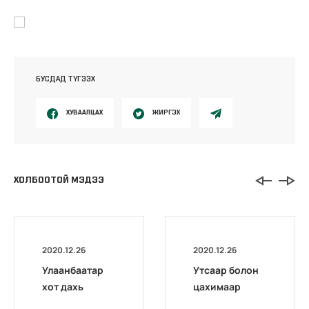
БУСДАД ТҮГЭЭХ
ХУВААЛЦАХ
ЖИРГЭХ
ХОЛБООТОЙ МЭДЭЭ
2020.12.26
2020.12.26
Улаанбаатар
Утсаар болон
хот дахь
цахимаар
хэлтсүүдийн
мэргэшсэн