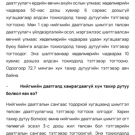
даатгуулагч ердийн өвчин ахуйн ослын улмаас хөдөлмөрийн
чадвараа 50-иас дээш хувиар 6 сараас доошгүй
хугацаагаар алдсан тохиолдолд тахир дутуугийн тэтгэвэр
тогтооно. Мөн 1 сар нийгмийн даатгалын шимтгэл төлсөн
даатгуулагч үйлдвэрлэлийн осол, мэргэжлээс шалтгаалсан
өвчний улмаас хөдөлмөрийн чадвараа удаан хугацаагаар
буюу байнга алдсан тохиолдолд тахир дутуугийн тэтгэвэр
тогтоодог. Энэ шалтгаанаар хөдөлмөрийн чадвараа 10
хувиас дээшээ алдсан тохиодолд тэтгэвэр тогтооно.
Одоогоор 72,7 мянган хүн тахир дутуугийн тэтгэвэр авч
байна.
–
Нийгмийн даатгалд хамрагдаагүй хүн тахир дутуу
болвол яах вэ?
Нийгмийн даатгалын сангаас тодорхой хугацаанд шимтгэл
төлсөн даатгуулагчид тэтгэвэр тогтоож олгодог. Харин
тахир дутуу болхоос өмнө нийгмийн даатгалын шимтгэл огт
төлөөгүй эсвэл 3-с доош жил төлсөн бол тэтгэврийн
даатгалын сангаас тэтгэвэр тогтоохгүй. Энэ тохиолдолд