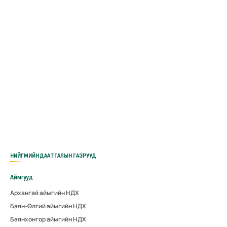
НИЙГМИЙН ДААТГАЛЫН ГАЗРУУД
Аймгууд
Архангай аймгийн НДХ
Баян-Өлгий аймгийн НДХ
Баянхонгор аймгийн НДХ