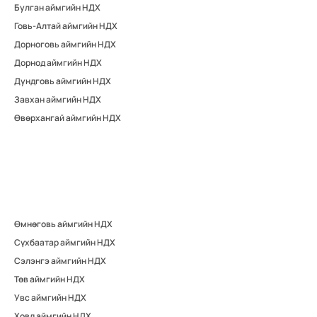
Булган аймгийн НДХ
Говь-Алтай аймгийн НДХ
Дорноговь аймгийн НДХ
Дорнод аймгийн НДХ
Дундговь аймгийн НДХ
Завхан аймгийн НДХ
Өвөрхангай аймгийн НДХ
Өмнөговь аймгийн НДХ
Сүхбаатар аймгийн НДХ
Сэлэнгэ аймгийн НДХ
Төв аймгийн НДХ
Увс аймгийн НДХ
Ховд аймгийн НДХ