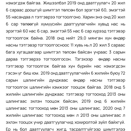
нэмэгдэж байгаа. Жишээлбэл 2019 онд даатгуулагч 20 жил
6 сараас доошгүй шимтгэл төлсөн бол эрэгтэй 60, эмэгтэй
55 насандаа л тэтгэврээ тогтоолгоно. Харин энэ онд 20 жил
6 сар төлөөгүй хүмүүсийн даатгуулагчийн хувьд нас нь
эрэгтэй 60 нас 6 сар, эмэгтэй 55 нас 6 сар хүрээд тэтгэвэр
тогтоолгож байна. 2018 онд нийт 29,0 мянган хүн өндөр
насны тэтгэвэр тогтоолгосноос 11 хувь нь л 20 жил 3 сараас
бага хугацаагаар шимтгэл төлсөн байсан учраас 3 сарын
дараа тэтгэврээ тогтоолгосон. Тэгэхээр өндөр насны
тэтгэвэр тогтоолгож байгаа хүн бүрийн нас нэмэгдсэн
гэсэн үг биш юм. 2019 онд даатгуулагчийн 6 жилийн буюу 72
сарын цалингийн дунджаас өндөр насны тэтгэвэр
тогтоолгох цалингийн хэмжээг тооцож байгаа. 2018 онд 5
жилийн цалингийн дунджаас тэтгэвэр тогтооход 2013 оны
цалингаас эхлэн тооцож байсан, 2019 онд 6 жилийн
цалингаас тогтооход мөн 2013 оны цалингаас, 2020 онд 7
жилийн цалингаас тогтооход мөн л 2013 оны цалингаас л
эхлэн тооцох учир даатгуулагчид хохиролтой зүйл байхгүй.
Ер нь бол даатгуулагч жигд, тасралтгүйгээр шимтгэлээ