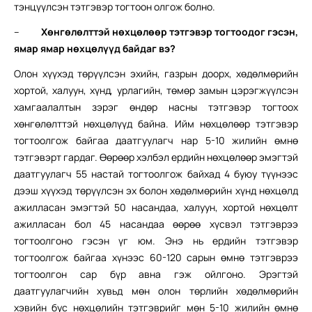
тэнцүүлсэн тэтгэвэр тогтоон олгож болно.
–
Хөнгөлөлттэй нөхцөлөөр тэтгэвэр тогтоодог гэсэн,
ямар ямар нөхцөлүүд байдаг вэ?
Олон хүүхэд төрүүлсэн эхийн, газрын доорх, хөдөлмөрийн
хортой, халуун, хүнд, урлагийн, төмөр замын цэрэгжүүлсэн
хамгаалалтын зэрэг өндөр насны тэтгэвэр тогтоох
хөнгөлөлттэй нөхцөлүүд байна. Ийм нөхцөлөөр тэтгэвэр
тогтоолгож байгаа даатгуулагч нар 5-10 жилийн өмнө
тэтгэвэрт гардаг. Өөрөөр хэлбэл ердийн нөхцөлөөр эмэгтэй
даатгуулагч 55 настай тогтоолгож байхад 4 буюу түүнээс
дээш хүүхэд төрүүлсэн эх болон хөдөлмөрийн хүнд нөхцөлд
ажилласан эмэгтэй 50 насандаа, халуун, хортой нөхцөлт
ажилласан бол 45 насандаа өөрөө хүсвэл тэтгэврээ
тогтоолгоно гэсэн үг юм. Энэ нь ердийн тэтгэвэр
тогтоолгож байгаа хүнээс 60-120 сарын өмнө тэтгэврээ
тогтоолгон сар бүр авна гэж ойлгоно. Эрэгтэй
даатгуулагчийн хувьд мөн олон төрлийн хөдөлмөрийн
хэвийн бус нөхцөлийн тэтгэврийг мөн 5-10 жилийн өмнө