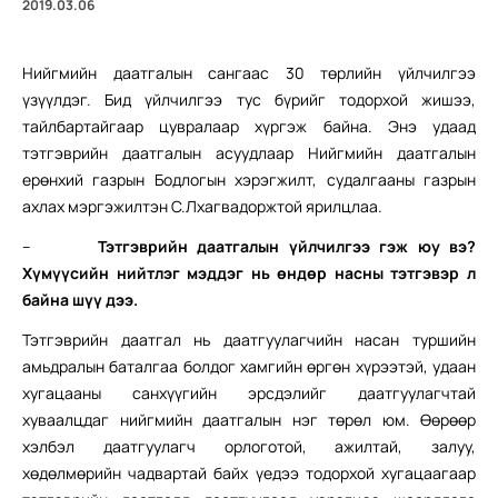
2019.03.06
Нийгмийн даатгалын сангаас 30 төрлийн үйлчилгээ
үзүүлдэг. Бид үйлчилгээ тус бүрийг тодорхой жишээ,
тайлбартайгаар цувралаар хүргэж байна. Энэ удаад
тэтгэврийн даатгалын асуудлаар Нийгмийн даатгалын
ерөнхий газрын Бодлогын хэрэгжилт, судалгааны газрын
ахлах мэргэжилтэн С.Лхагвадоржтой ярилцлаа.
–
Тэтгэврийн даатгалын үйлчилгээ гэж юу вэ?
Хүмүүсийн нийтлэг мэддэг нь өндөр насны тэтгэвэр л
байна шүү дээ.
Тэтгэврийн даатгал нь даатгуулагчийн насан туршийн
амьдралын баталгаа болдог хамгийн өргөн хүрээтэй, удаан
хугацааны санхүүгийн эрсдэлийг даатгуулагчтай
хуваалцдаг нийгмийн даатгалын нэг төрөл юм. Өөрөөр
хэлбэл даатгуулагч орлоготой, ажилтай, залуу,
хөдөлмөрийн чадвартай байх үедээ тодорхой хугацаагаар