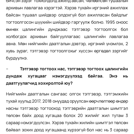
бичсэн зэрэг тохиолдолд ажилд авсан, чөлөөлсөн тушаалын
архивын лавлагаа хэрэгтэй. Хэрэв тухайн иргэний ажиллаж
байсан тушаал шийдвэр олдохгүй бол ажилласан байдлыг
тогтоолгосон шүүхийн шийдвэр гаргуулж болно. 1995 оноос
өмнөх цалингийн дунджаас тэтгэвэр тогтоолгох бол
холбогдох архивын байгууллагаас цалингийн лавлагаа
авна. Мөн нийгмийн даатгалын дэвтэр, иргэний үнэмлэх, 2
хувь зураг, тэтгэвэр тогтоолгохыг хүссэн өргөдөл зэргийг
бүрдүүлнэ.
–
Тэтгэвэр тогтоох нас, тэтгэвэр тогтоох цалингийн
дундаж хугацааг нэмэгдүүлээд байгаа. Энэ нь
даатгуулагчид хохиролтой юу?
Нийгмийн даатгалын сангаас олгох тэтгэвэр, тэтгэмжийн
тухай хуульд 2017, 2018 онуудад оруулсан өөрчлөлтөөр өндөр
насны тэтгэвэр тогтооход тэтгэврийн даатгалын шимтгэл
төлсөн байх доод хугацаа болох 20 жилийг жил тутам 3
сараар нэмэгдүүлсэн. Хэрэв тухайн жилийн шимтгэл төлсөн
байвал зохих доод хугацаанд хүрээгүй бол нас нь 3 сараар