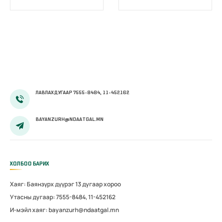
шуудангийн
зөвлөгөө өгч
хаяг
байна
ЛАВЛАХ ДУГААР 7555-8484, 11-452162
BAYANZURH@NDAATGAL.MN
ХОЛБОО БАРИХ
Хаяг: Баянзүрх дүүрэг 13 дугаар хороо
Утасны дугаар: 7555-8484, 11-452162
И-мэйл хаяг: bayanzurh@ndaatgal.mn