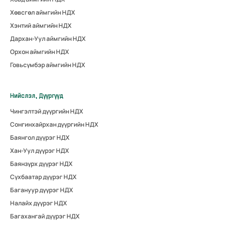
Хөвсгөл аймгийн НДХ
Хэнтий аймгийн НДХ
Дархан-Уул аймгийн НДХ
Орхон аймгийн НДХ
Говьсүмбэр аймгийн НДХ
Нийслэл, Дүүргүүд
Чингэлтэй дүүргийн НДХ
Сонгинхайрхан дүүргийн НДХ
Баянгол дүүрэг НДХ
Хан-Уул дүүрэг НДХ
Баянзүрх дүүрэг НДХ
Сүхбаатар дүүрэг НДХ
Багануур дүүрэг НДХ
Налайх дүүрэг НДХ
Багахангай дүүрэг НДХ