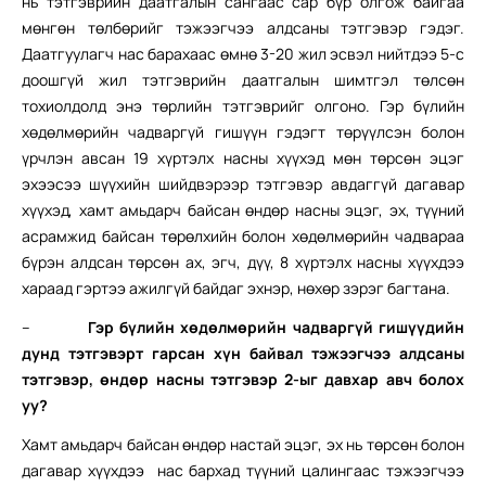
нь тэтгэврийн даатгалын сангаас сар бүр олгож байгаа
мөнгөн төлбөрийг тэжээгчээ алдсаны тэтгэвэр гэдэг.
Даатгуулагч нас барахаас өмнө 3-20 жил эсвэл нийтдээ 5-с
доошгүй жил тэтгэврийн даатгалын шимтгэл төлсөн
тохиолдолд энэ төрлийн тэтгэврийг олгоно. Гэр бүлийн
хөдөлмөрийн чадваргүй гишүүн гэдэгт төрүүлсэн болон
үрчлэн авсан 19 хүртэлх насны хүүхэд мөн төрсөн эцэг
эхээсээ шүүхийн шийдвэрээр тэтгэвэр авдаггүй дагавар
хүүхэд, хамт амьдарч байсан өндөр насны эцэг, эх, түүний
асрамжид байсан төрөлхийн болон хөдөлмөрийн чадвараа
бүрэн алдсан төрсөн ах, эгч, дүү, 8 хүртэлх насны хүүхдээ
хараад гэртээ ажилгүй байдаг эхнэр, нөхөр зэрэг багтана.
–
Гэр бүлийн хөдөлмөрийн чадваргүй гишүүдийн
дунд тэтгэвэрт гарсан хүн байвал тэжээгчээ алдсаны
тэтгэвэр, өндөр насны тэтгэвэр 2-ыг давхар авч болох
уу?
Хамт амьдарч байсан өндөр настай эцэг, эх нь төрсөн болон
дагавар хүүхдээ нас бархад түүний цалингаас тэжээгчээ