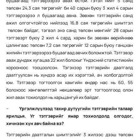
буцаагаад тэтгэврээрээ авах ёстой. Гэтэл нийт 5 санд
төлсөн 24,3 сая төгрөгийг би 40 сарын буюу 3 жил 4 сарын
тэтгэврээрээ л буцаагаад авна. Зөвхөн тэтгэврийн санд
ажил олгогчтойгоо нийлээд 16,8 сая төгрөгийн шимтгэл
төлсөн байдаг, тэгвэл энэ санд төлсөн мөнгийг 28 сарын
тэтгэвэрт буюу 2 жил 4 сард, харин би зөвхөн өөрийнхөө
цалингаас төлсөн 7,2 сая төгрөгийг 12 сарын буюу ганцхан
жилийн тэтгэврээрээ буцаагаад авчих боломжтой. Тэтгэвэр
авах дундаж хугацаа 22 жил болохыг Үндэсний статистикийн
хорооноос тооцоолсон. Тэгэхээр тэтгэврийн даатгалд
даатгуулсан нь хүндээ асар их хэрэгтэй, ач холбогдолтой
юм. Тэтгэвэр тогтоолгох хамгийн өндөр нас нь 60, 55
болохоос хөнгөлөлттэй нөхцөлөөр эрт тогтоолгоод олон
жил авах тохиолдол нь харьцангуй их байдаг.
–
Үргэлжлүүлээд тахир дутуугийн тэтгэврийн талаар
ярилцъя. Уг тэтгэврийг ямар тохиолдолд олгодог,
хичнээн хүн авч байна вэ?
Тэтгэврийн даатгалын шимтгэлийг 3 жилээс дээш төлсөн