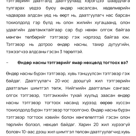
тэтгэврийн даатгалд даатгуулаад хэрэгцээ шаардлага
тулгарах үедээ буюу өндөр насалсан, хөдөлмөрийн
чадвараа алдсан үед нь өөрт нь, даатгуулагч нас барсан
тохиолдолд гэр бүлд нь олон жилийн хугацаанд, олон
удаагийн давтамжтайгаар сар бүр нөхөн олгож байгаа
мөнгөн төлбөрийг тэтгэвэр гэж нэрлээд байгаа юм.
Тэтгэвэр нь дотроо өндөр насны, тахир дутуугийн,
тэжээгчээ алдсаны гэсэн 3 төрөлтэй.
–
Өндөр насны тэтгэврийг ямар нөхцөлд тогтоох вэ?
Өндөр насны бүрэн тэтгэвэр, хувь тэнцүүлсэн тэтгэвэр гэж
байдаг. Даатгуулагч 20-иос доошгүй жил тэтгэврийн
даатгалын шимтгэл төлж, Нийгмийн даатгалын сангаас
олгох тэтгэвэр, тэтгэмжийн тухай хуульд заасан өндөр
насны тэтгэвэр тогтоох насанд хүрээд өөрөө хүссэн
тохиолдолд бүрэн тэтгэвэр тогтоолгоно. Өндөр насны бүрэн
тэтгэвэр тогтоох хэвийн болон хөнгөлөлттэй гэсэн олон
төрлийн болзол, нөхцөл байдаг. Харин 20 жил хүрээгүй
боловч 10-аас дээш жил шимтгэл төлсөн даатгуулагчид хувь