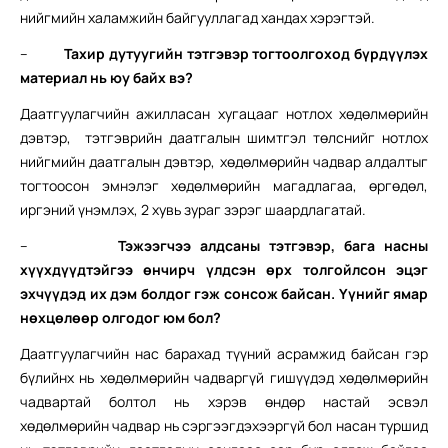
нийгмийн халамжийн байгууллагад хандах хэрэгтэй.
–
Тахир дутуугийн тэтгэвэр тогтоолгоход бүрдүүлэх
материал нь юу байх вэ?
Даатгуулагчийн ажилласан хугацааг нотлох хөдөлмөрийн
дэвтэр, тэтгэврийн даатгалын шимтгэл төлснийг нотлох
нийгмийн даатгалын дэвтэр, хөдөлмөрийн чадвар алдалтыг
тогтоосон эмнэлэг хөдөлмөрийн магадлагаа, өргөдөл,
иргэний үнэмлэх, 2 хувь зураг зэрэг шаардлагатай.
–
Тэжээгчээ алдсаны тэтгэвэр, бага насны
хүүхдүүдтэйгээ өнчирч үлдсэн өрх толгойлсон эцэг
эхчүүдэд их дэм болдог гэж сонсож байсан. Үүнийг ямар
нөхцөлөөр олгодог юм бол?
Даатгуулагчийн нас барахад түүний асрамжид байсан гэр
бүлийнх нь хөдөлмөрийн чадваргүй гишүүдэд хөдөлмөрийн
чадвартай болтол нь хэрэв өндөр настай эсвэл
хөдөлмөрийн чадвар нь сэргээгдэхээргүй бол насан туршид