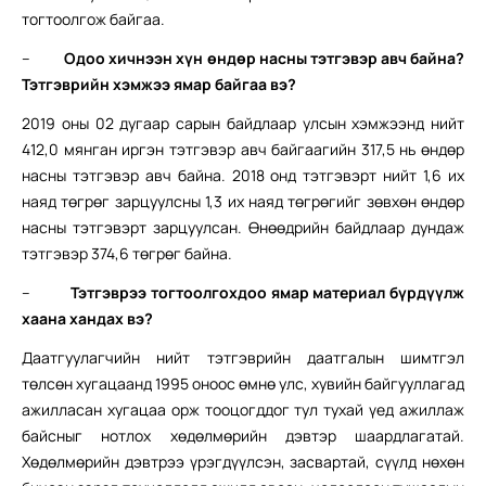
тогтоолгож байгаа.
–
Одоо хичнээн хүн өндөр насны тэтгэвэр авч байна?
Тэтгэврийн хэмжээ ямар байгаа вэ?
2019 оны 02 дугаар сарын байдлаар улсын хэмжээнд нийт
412,0 мянган иргэн тэтгэвэр авч байгаагийн 317,5 нь өндөр
насны тэтгэвэр авч байна. 2018 онд тэтгэвэрт нийт 1,6 их
наяд төгрөг зарцуулсны 1,3 их наяд төгрөгийг зөвхөн өндөр
насны тэтгэвэрт зарцуулсан. Өнөөдрийн байдлаар дундаж
тэтгэвэр 374,6 төгрөг байна.
–
Тэтгэврээ тогтоолгохдоо ямар материал бүрдүүлж
хаана хандах вэ?
Даатгуулагчийн нийт тэтгэврийн даатгалын шимтгэл
төлсөн хугацаанд 1995 оноос өмнө улс, хувийн байгууллагад
ажилласан хугацаа орж тооцогддог тул тухай үед ажиллаж
байсныг нотлох хөдөлмөрийн дэвтэр шаардлагатай.
Хөдөлмөрийн дэвтрээ үрэгдүүлсэн, засвартай, сүүлд нөхөн