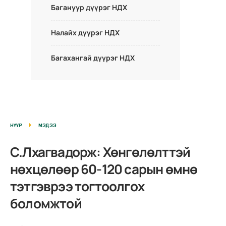
Багануур дүүрэг НДХ
Налайх дүүрэг НДХ
Багахангай дүүрэг НДХ
НҮҮР
МЭДЭЭ
С.Лхагвадорж: Хөнгөлөлттэй
нөхцөлөөр 60-120 сарын өмнө
тэтгэврээ тогтоолгох
боломжтой