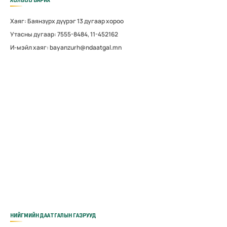
ХОЛБОО БАРИХ
Хаяг: Баянзүрх дүүрэг 13 дугаар хороо
Утасны дугаар: 7555-8484, 11-452162
И-мэйл хаяг: bayanzurh@ndaatgal.mn
НИЙГМИЙН ДААТГАЛЫН ГАЗРУУД