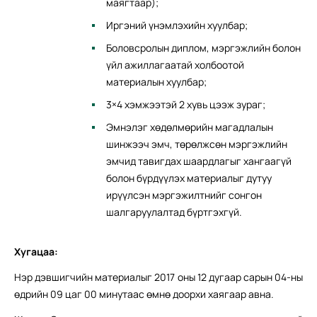
маягтаар);
Иргэний үнэмлэхийн хуулбар;
Боловсролын диплом, мэргэжлийн болон
үйл ажиллагаатай холбоотой
материалын хуулбар;
3×4 хэмжээтэй 2 хувь цээж зураг;
Эмнэлэг хөдөлмөрийн магадлалын
шинжээч эмч, төрөлжсөн мэргэжлийн
эмчид тавигдах шаардлагыг хангаагүй
болон бүрдүүлэх материалыг дутуу
ирүүлсэн мэргэжилтнийг сонгон
шалгаруулалтад бүртгэхгүй.
Хугацаа:
Нэр дэвшигчийн материалыг 2017 оны 12 дугаар сарын 04-ны
өдрийн 09 цаг 00 минутаас өмнө доорхи хаягаар авна.