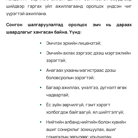
шийдвэр гаргах үйл ажиллагаанд оролцох үндсэн чиг
үүрэгтэй ажиллана.
Сонгон шалгаруулалтад оролцох эмч нь дараах
шаардлагыг хангасан байна. Үүнд:
Эмчлэх эрхийн лицензтэй;
Эмчийн ахлах зэргээс дээш мэргэжлийн
зэрэгтэй;
Анагаах ухааны магистраас дээш
боловсролын зэрэгтэй;
Багаар ажиллах, үнэлгээ, дүгнэлт өгөх
чадвартай;
Ёс зүйн зөрчилгүй, гэмт хэрэгт
холбогдож байгаагүй, ял шийтгэлгүй;
Нийтийн албанд нийтийн болон хувийн
ашиг сонирхлыг зохицуулах, ашиг
сонирхлын зөрчлөөс урьдчилан