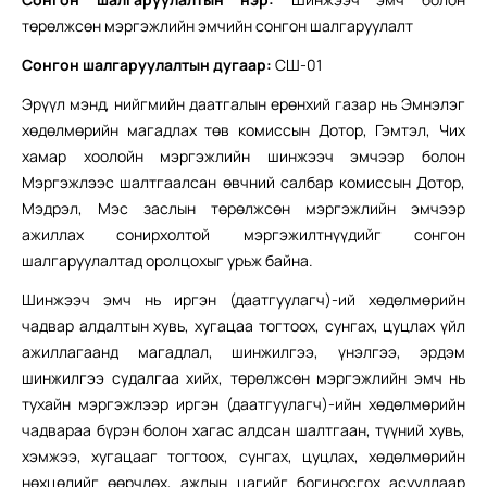
төрөлжсөн мэргэжлийн эмчийн сонгон шалгаруулалт
Сонгон шалгаруулалтын дугаар:
СШ-01
Эрүүл мэнд, нийгмийн даатгалын ерөнхий газар нь
Эмнэлэг
хөдөлмөрийн магадлах төв комиссын Дотор, Гэмтэл, Чих
хамар хоолойн мэргэжлийн шинжээч эмчээр болон
Мэргэжлээс шалтгаалсан өвчний салбар комиссын Дотор,
Мэдрэл, Мэс заслын төрөлжсөн мэргэжлийн эмчээр
ажиллах сонирхолтой мэргэжилтнүүдийг сонгон
шалгаруулалтад оролцохыг урьж байна.
Шинжээч эмч нь иргэн (даатгуулагч)-ий хөдөлмөрийн
чадвар алдалтын хувь, хугацаа тогтоох, сунгах, цуцлах үйл
ажиллагаанд магадлал, шинжилгээ, үнэлгээ, эрдэм
шинжилгээ судалгаа хийх, төрөлжсөн мэргэжлийн эмч нь
тухайн мэргэжлээр иргэн (даатгуулагч)-ийн хөдөлмөрийн
чадвараа бүрэн болон хагас алдсан шалтгаан, түүний хувь,
хэмжээ, хугацааг тогтоох, сунгах, цуцлах, хөдөлмөрийн
нөхцөлийг өөрчлөх, ажлын цагийг богиносгох асуудлаар