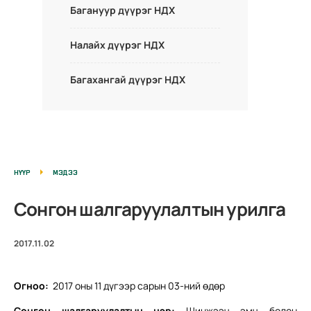
Багануур дүүрэг НДХ
Налайх дүүрэг НДХ
Багахангай дүүрэг НДХ
НҮҮР
МЭДЭЭ
Сонгон шалгаруулалтын урилга
2017.11.02
Огноо:
2017 оны 11 дүгээр сарын 03-ний өдөр
Сонгон шалгаруулалтын нэр:
Шинжээч эмч болон