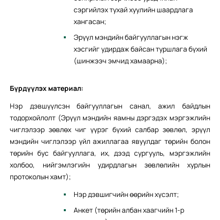
сэргийлэх тухай хуулийн шаардлага
хангасан;
Эрүүл мэндийн байгууллагын нэгж
хэсгийг удирдаж байсан туршлага бүхий
(шинжээч эмчид хамаарна);
Бүрдүүлэх материал:
Нэр дэвшүүлсэн байгууллагын санал, ажил байдлын
тодорхойлолт (Эрүүл мэндийн яамны дэргэдэх мэргэжлийн
чиглэлээр зөвлөх чиг үүрэг бүхий салбар зөвлөл, эрүүл
мэндийн чиглэлээр үйл ажиллагаа явуулдаг төрийн болон
төрийн бус байгууллага, их, дээд сургууль, мэргэжлийн
холбоо, нийгэмлэгийн удирдлагын зөвлөлийн хурлын
протоколын хамт);
Нэр дэвшигчийн өөрийн хүсэлт;
Анкет (төрийн албан хаагчийн 1-р