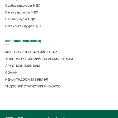
Сүхбаатар дүүрэг НДХ
Багануур дүүрэг НДХ
Налайх дүүрэг НДХ
Багахангай дүүрэг НДХ
ХЭРЭГЦЭЭТ ХОЛБООСУУД
МОНГОЛ УЛСЫН ЗАСГИЙН ГАЗАР
ХӨДӨЛМӨР, НИЙГМИЙН ХАМГААЛЛЫН ЯАМ
ЭРҮҮЛ МЭНДИЙН ЯАМ
GOV.MN
НД-ын ҮНДЭСНИЙ ЗӨВЛӨЛ
ҮНДЭСНИЙ СТАТИСТИКИЙН ХОРОО