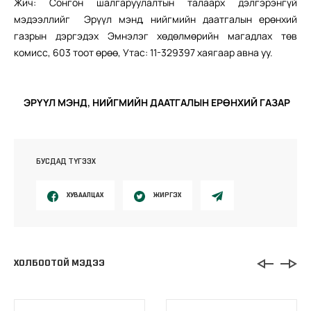
Жич: Сонгон шалгаруулалтын талаарх дэлгэрэнгүй
мэдээллийг Эрүүл мэнд, нийгмийн даатгалын ерөнхий
газрын дэргэдэх Эмнэлэг хөдөлмөрийн магадлах төв
комисс, 603 тоот өрөө, Утас: 11-329397 хаягаар авна уу.
ЭРҮҮЛ МЭНД, НИЙГМИЙН ДААТГАЛЫН ЕРӨНХИЙ ГАЗАР
БУСДАД ТҮГЭЭХ
ХУВААЛЦАХ
ЖИРГЭХ
ХОЛБООТОЙ МЭДЭЭ