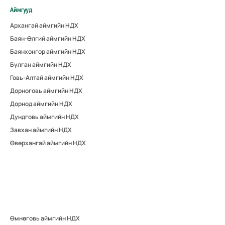
Аймгууд
Архангай аймгийн НДХ
Баян-Өлгий аймгийн НДХ
Баянхонгор аймгийн НДХ
Булган аймгийн НДХ
Говь-Алтай аймгийн НДХ
Дорноговь аймгийн НДХ
Дорнод аймгийн НДХ
Дундговь аймгийн НДХ
Завхан аймгийн НДХ
Өвөрхангай аймгийн НДХ
Өмнөговь аймгийн НДХ