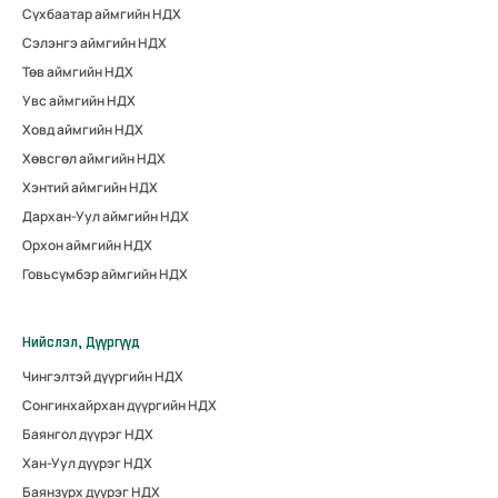
Сүхбаатар аймгийн НДХ
Сэлэнгэ аймгийн НДХ
Төв аймгийн НДХ
Увс аймгийн НДХ
Ховд аймгийн НДХ
Хөвсгөл аймгийн НДХ
Хэнтий аймгийн НДХ
Дархан-Уул аймгийн НДХ
Орхон аймгийн НДХ
Говьсүмбэр аймгийн НДХ
Нийслэл, Дүүргүүд
Чингэлтэй дүүргийн НДХ
Сонгинхайрхан дүүргийн НДХ
Баянгол дүүрэг НДХ
Хан-Уул дүүрэг НДХ
Баянзүрх дүүрэг НДХ