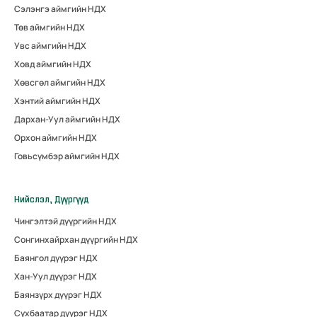
Сэлэнгэ аймгийн НДХ
Төв аймгийн НДХ
Увс аймгийн НДХ
Ховд аймгийн НДХ
Хөвсгөл аймгийн НДХ
Хэнтий аймгийн НДХ
Дархан-Уул аймгийн НДХ
Орхон аймгийн НДХ
Говьсүмбэр аймгийн НДХ
Нийслэл, Дүүргүүд
Чингэлтэй дүүргийн НДХ
Сонгинхайрхан дүүргийн НДХ
Баянгол дүүрэг НДХ
Хан-Уул дүүрэг НДХ
Баянзүрх дүүрэг НДХ
Сүхбаатар дүүрэг НДХ