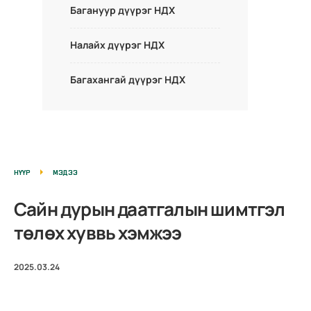
Багануур дүүрэг НДХ
Налайх дүүрэг НДХ
Багахангай дүүрэг НДХ
НҮҮР
МЭДЭЭ
Сайн дурын даатгалын шимтгэл
төлөх хуввь хэмжээ
2025.03.24