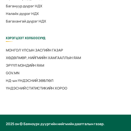
Багануур дүүрэг НДХ
Налайх дүүрэг НДХ
Багахангай дүүрэг НДХ
ХЭРЭГЦЭЭТ ХОЛБООСУУД
МОНГОЛ УЛСЫН ЗАСГИЙН ГАЗАР
ХӨДӨЛМӨР, НИЙГМИЙН ХАМГААЛЛЫН ЯАМ
ЭРҮҮЛ МЭНДИЙН ЯАМ
GOV.MN
НД-ын ҮНДЭСНИЙ ЗӨВЛӨЛ
ҮНДЭСНИЙ СТАТИСТИКИЙН ХОРОО
2025 он © Баянзүрх дүүргийн нийгмийн даатгалын газар.