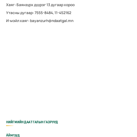
Хаяг: Баянзүрх дүүрэг 13 дугаар хороо
Утасны дугаар: 7555-8484, 11-452162
И-мэйл хаяг: bayanzurh@ndaatgal.mn
НИЙГМИЙН ДААТГАЛЫН ГАЗРУУД
Аймгууд