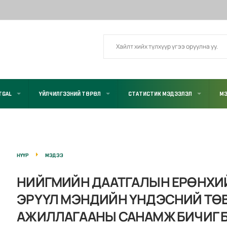
TGAL
ҮЙЛЧИЛГЭЭНИЙ ТӨРӨЛ
СТАТИСТИК МЭДЭЭЛЭЛ
МЭ
НҮҮР
МЭДЭЭ
НИЙГМИЙН ДААТГАЛЫН ЕРӨНХИ
ЭРҮҮЛ МЭНДИЙН ҮНДЭСНИЙ ТӨ
АЖИЛЛАГААНЫ САНАМЖ БИЧИГ 