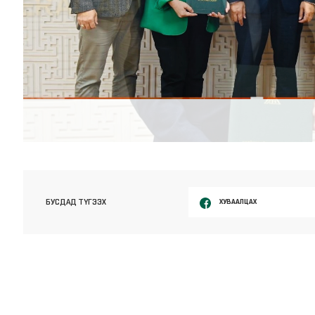
ХУВААЛЦАХ
БУСДАД ТҮГЭЭХ