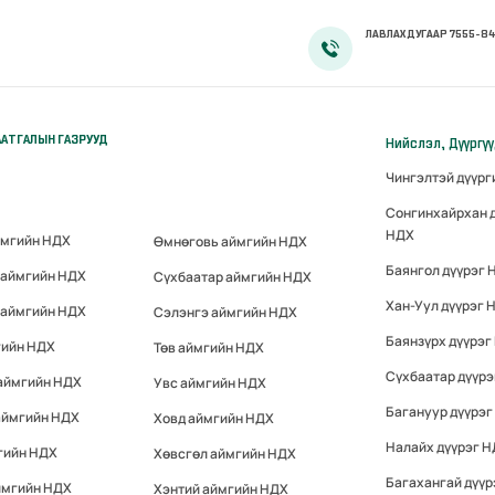
ЛАВЛАХ ДУГААР 7555-84
АТГАЛЫН ГАЗРУУД
Нийслэл, Дүүргү
Чингэлтэй дүүр
Сонгинхайрхан 
НДХ
ймгийн НДХ
Өмнөговь аймгийн НДХ
Баянгол дүүрэг 
 аймгийн НДХ
Сүхбаатар аймгийн НДХ
Хан-Уул дүүрэг 
 аймгийн НДХ
Сэлэнгэ аймгийн НДХ
Баянзүрх дүүрэг
гийн НДХ
Төв аймгийн НДХ
Сүхбаатар дүүр
 аймгийн НДХ
Увс аймгийн НДХ
Багануур дүүрэг
аймгийн НДХ
Ховд аймгийн НДХ
Налайх дүүрэг 
гийн НДХ
Хөвсгөл аймгийн НДХ
Багахангай дүүр
ймгийн НДХ
Хэнтий аймгийн НДХ