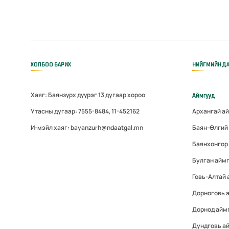
ХОЛБОО БАРИХ
НИЙГМИЙН ДА
Хаяг: Баянзүрх дүүрэг 13 дугаар хороо
Аймгууд
Утасны дугаар: 7555-8484, 11-452162
Архангай а
И-мэйл хаяг: bayanzurh@ndaatgal.mn
Баян-Өлгий
Баянхонгор
Булган айм
Говь-Алтай
Дорноговь 
Дорнод айм
Дундговь а