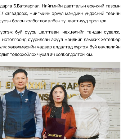
дарга Б.Батжаргал, Нийгмийн даатгалын ерөнхий газрын
Т.Лхагвадорж, Нийгмийн эрүүл мэндийн үндэсний төвийн
сүрэн болон холбогдох албан тушаалтнууд оролцов.
үргэж буй суурь шалтгаан, нөхцөлийг тандан судалж,
н, нотолгоонд суурилсан эрүүл мэндийг дэмжих хөтөлбөр
үлж хөдөлмөрийн чадвар алдалтад хүргэж буй өвчлөлийн
рдлыг тодорхойлох чухал ач холбогдолтой юм.