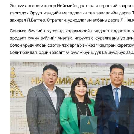
Энэхүү арга хэмжээнд Нийгмийн даатгалын ерөнхий газрын 
дэргэдэх Эрүүл мэндийн магадлалын төв зөвлөлийн дарга 
захирал Л.Баттөр, Стратеги, удирдлагын албаны дарга Л.Ням
Санамж бичгийн хүрээнд хөдөлмөрийн чадвар алдалтад х
эрсдэлт хүчин зүйлийг үнэлэх, илрүүлэх, судалгааны үр дү
болон урьдчилсан сэргийлэх арга хэмжээг хамтран хэрэгжү
бодит байдал, эдийн засагт учруулж буй шууд ба шууд бус за