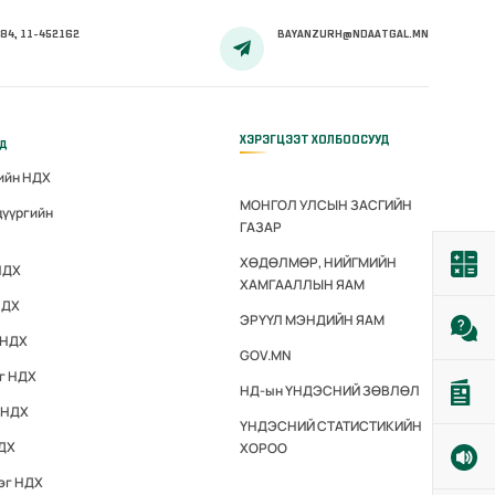
84, 11-452162
BAYANZURH@NDAATGAL.MN
ХЭРЭГЦЭЭТ ХОЛБООСУУД
үд
гийн НДХ
МОНГОЛ УЛСЫН ЗАСГИЙН
дүүргийн
ГАЗАР
ХӨДӨЛМӨР, НИЙГМИЙН
НДХ
ХАМГААЛЛЫН ЯАМ
НДХ
ЭРҮҮЛ МЭНДИЙН ЯАМ
 НДХ
GOV.MN
эг НДХ
НД-ын ҮНДЭСНИЙ ЗӨВЛӨЛ
 НДХ
ҮНДЭСНИЙ СТАТИСТИКИЙН
НДХ
ХОРОО
эг НДХ