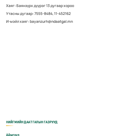
Хаяг: Баянзүрх дүүрэг 13 дугаар хороо
Утасны дугаар: 7555-8484, 11-452162
И-мэйл хаяг: bayanzurh@ndaatgal.mn
НИЙГМИЙН ДААТГАЛЫН ГАЗРУУД
Аймгууд