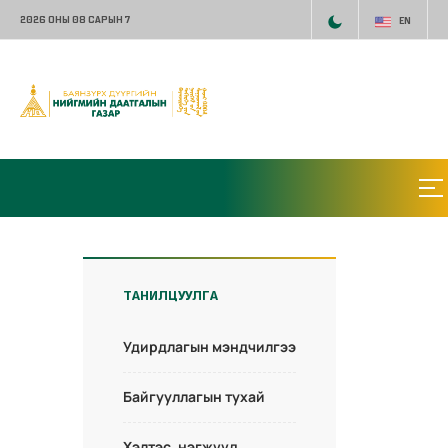
2026 ОНЫ 08 САРЫН 7
EN
ТАНИЛЦУУЛГА
Удирдлагын мэндчилгээ
Байгууллагын тухай
Хэлтэс, нэгжүүд