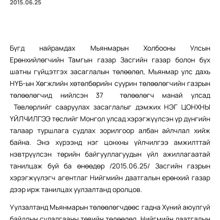
2015.06.25
Бүгд найрамдах Мьянмарын Холбооны Улсын
Ерөнхийлөгчийн Тамгын газар Засгийн газар болон бүх
шатны гүйцэтгэх засаглалын төлөөлөл, Мьянмар улс дахь
НҮБ-ын Хөгжлийн хөтөлбөрийн суурин төлөөлөгчийн газрын
төлөөлөгчид нийлсэн 37 төлөөлөгч манай улсад
Төвлөрлийг сааруулах засаглалыг дэмжих НЭГ ЦОНХНЫ
ҮЙЛЧИЛГЭЭ төслийг Монгол улсад хэрэгжүүлсэн үр дүнгийн
талаар туршлага судлах зорилгоор албан айлчлал хийж
байна. Энэ хүрээнд нэг цонхны үйлчилгээ амжилттай
нэвтрүүлсэн төрийн байгууллагуудын үйл ажиллагаатай
танилцаж буй ба өнөөдөр /2015.06.25/ Засгийн газрын
хэрэгжүүлэгч агентлаг Нийгмийн даатгалын ерөнхий газар
дээр ирж танилцах уулзалтанд оролцов.
Уулзалтанд Мьянмарын төлөөлөгчдөөс гадна Хүний аюулгүй
байдлын судалгааны төвийн төлөөлөл, Нийгмийн даатгалын