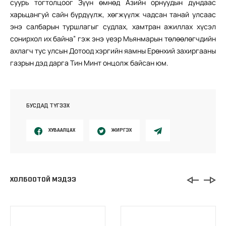
суурь тогтолцоог Зүүн өмнөд Азийн орнуудын дундаас
харьцангуй сайн бүрдүүлж, хөгжүүлж чадсан танай улсаас
энэ салбарын туршлагыг судлах, хамтран ажиллах хүсэл
сонирхол их байна” гэж энэ үеэр Мьянмарын төлөөлөгчдийн
ахлагч тус улсын Дотоод хэргийн яамны Ерөнхий захиргааны
газрын дэд дарга Тин Минт онцолж байсан юм.
БУСДАД ТҮГЭЭХ
ХУВААЛЦАХ
ЖИРГЭХ
ХОЛБООТОЙ МЭДЭЭ