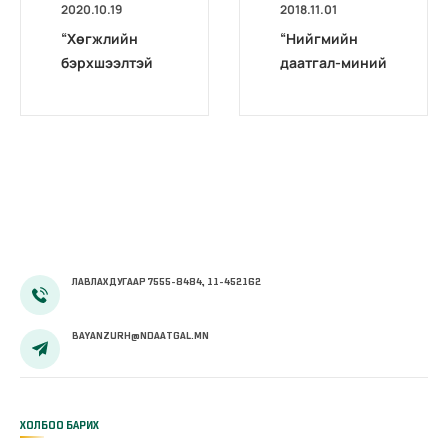
2020.10.19
2018.11.01
“Хөгжлийн
“Нийгмийн
бэрхшээлтэй
даатгал-миний
иргэдийг
мэргэжил”
бүртгэх,
уралдаан
мэдээлэх үйл
өрсөлдөөнтэй
ажиллагааг
болж
боловсронгуй
өнгөрлөө
болгох
нь”сэдэвт
хэлэлцүүлэг
зохион
ЛАВЛАХ ДУГААР 7555-8484, 11-452162
байгуулав
BAYANZURH@NDAATGAL.MN
ХОЛБОО БАРИХ