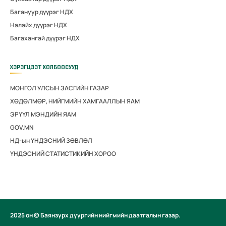
Багануур дүүрэг НДХ
Налайх дүүрэг НДХ
Багахангай дүүрэг НДХ
ХЭРЭГЦЭЭТ ХОЛБООСУУД
МОНГОЛ УЛСЫН ЗАСГИЙН ГАЗАР
ХӨДӨЛМӨР, НИЙГМИЙН ХАМГААЛЛЫН ЯАМ
ЭРҮҮЛ МЭНДИЙН ЯАМ
GOV.MN
НД-ын ҮНДЭСНИЙ ЗӨВЛӨЛ
ҮНДЭСНИЙ СТАТИСТИКИЙН ХОРОО
2025 он © Баянзүрх дүүргийн нийгмийн даатгалын газар.