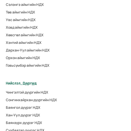
Сэлэнгэ аймгийн НДХ
Төв аймгийн НДХ
Увс аймгийн НДХ
Ховд аймгийн НДХ
Хөвсгөл аймгийн НДХ
Хэнтий аймгийн НДХ
Дархан-Уул аймгийн НДХ
Орхон аймгийн НДХ
Говьсүмбэр аймгийн НДХ
Нийслэл, Дүүргүүд
Чингэлтэй дүүргийн НДХ
Сонгинхайрхан дүүргийн НДХ
Баянгол дүүрэг НДХ
Хан-Уул дүүрэг НДХ
Баянзүрх дүүрэг НДХ
Сүхбаатар дүүрэг НДХ