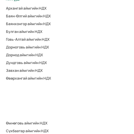
Архангай аймгийн НДХ
Баян-Өлгий аймгийн НДХ
Баянхонгор аймгийн НДХ
Булган аймгийн НДХ
Говь-Алтай аймгийн НДХ
Дорноговь аймгийн НДХ
Дорнод аймгийн НДХ
Дундговь аймгийн НДХ
Завхан аймгийн НДХ
Өвөрхангай аймгийн НДХ
Өмнөговь аймгийн НДХ
Сүхбаатар аймгийн НДХ