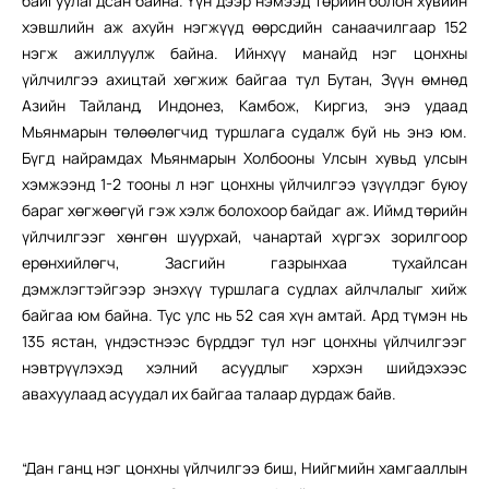
байгуулагдсан байна. Үүн дээр нэмээд төрийн болон хувийн
хэвшлийн аж ахуйн нэгжүүд өөрсдийн санаачилгаар 152
нэгж ажиллуулж байна. Ийнхүү манайд нэг цонхны
үйлчилгээ ахицтай хөгжиж байгаа тул Бутан, Зүүн өмнөд
Азийн Тайланд, Индонез, Камбож, Киргиз, энэ удаад
Мьянмарын төлөөлөгчид туршлага судалж буй нь энэ юм.
Бүгд найрамдах Мьянмарын Холбооны Улсын хувьд улсын
хэмжээнд 1-2 тооны л нэг цонхны үйлчилгээ үзүүлдэг буюу
бараг хөгжөөгүй гэж хэлж болохоор байдаг аж. Иймд төрийн
үйлчилгээг хөнгөн шуурхай, чанартай хүргэх зорилгоор
ерөнхийлөгч, Засгийн газрынхаа тухайлсан
дэмжлэгтэйгээр энэхүү туршлага судлах айлчлалыг хийж
байгаа юм байна. Тус улс нь 52 сая хүн амтай. Ард түмэн нь
135 ястан, үндэстнээс бүрддэг тул нэг цонхны үйлчилгээг
нэвтрүүлэхэд хэлний асуудлыг хэрхэн шийдэхээс
авахуулаад асуудал их байгаа талаар дурдаж байв.
“Дан ганц нэг цонхны үйлчилгээ биш, Нийгмийн хамгааллын