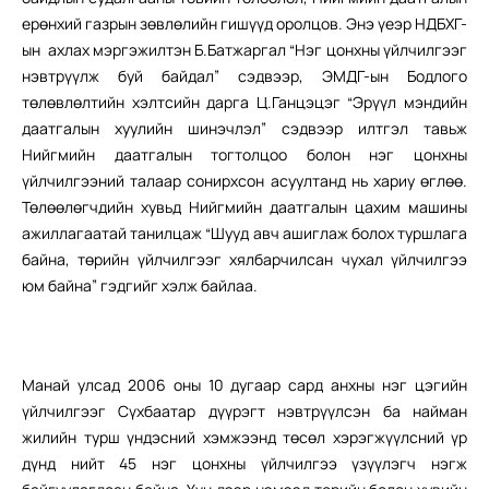
ерөнхий газрын зөвлөлийн гишүүд оролцов. Энэ үеэр НДБХГ-
ын ахлах мэргэжилтэн Б.Батжаргал “Нэг цонхны үйлчилгээг
нэвтрүүлж буй байдал” сэдвээр, ЭМДГ-ын Бодлого
төлөвлөлтийн хэлтсийн дарга Ц.Ганцэцэг “Эрүүл мэндийн
даатгалын хуулийн шинэчлэл” сэдвээр илтгэл тавьж
Нийгмийн даатгалын тогтолцоо болон нэг цонхны
үйлчилгээний талаар сонирхсон асуултанд нь хариу өглөө.
Төлөөлөгчдийн хувьд Нийгмийн даатгалын цахим машины
ажиллагаатай танилцаж “Шууд авч ашиглаж болох туршлага
байна, төрийн үйлчилгээг хялбарчилсан чухал үйлчилгээ
юм байна” гэдгийг хэлж байлаа.
Манай улсад 2006 оны 10 дугаар сард анхны нэг цэгийн
үйлчилгээг Сүхбаатар дүүрэгт нэвтрүүлсэн ба найман
жилийн турш үндэсний хэмжээнд төсөл хэрэгжүүлсний үр
дүнд нийт 45 нэг цонхны үйлчилгээ үзүүлэгч нэгж