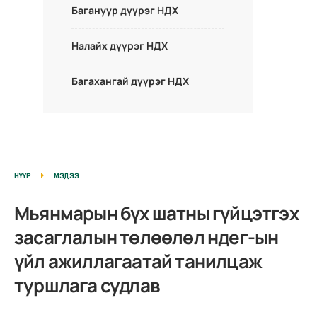
Багануур дүүрэг НДХ
Налайх дүүрэг НДХ
Багахангай дүүрэг НДХ
НҮҮР
МЭДЭЭ
Мьянмарын бүх шатны гүйцэтгэх
засаглалын төлөөлөл ндег-ын
үйл ажиллагаатай танилцаж
туршлага судлав