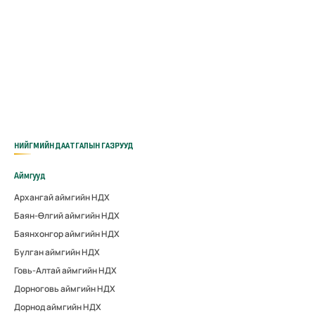
НИЙГМИЙН ДААТГАЛЫН ГАЗРУУД
Аймгууд
Архангай аймгийн НДХ
Баян-Өлгий аймгийн НДХ
Баянхонгор аймгийн НДХ
Булган аймгийн НДХ
Говь-Алтай аймгийн НДХ
Дорноговь аймгийн НДХ
Дорнод аймгийн НДХ