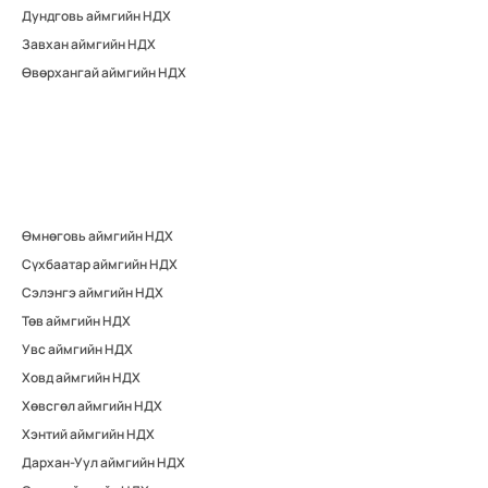
Дундговь аймгийн НДХ
Завхан аймгийн НДХ
Өвөрхангай аймгийн НДХ
Өмнөговь аймгийн НДХ
Сүхбаатар аймгийн НДХ
Сэлэнгэ аймгийн НДХ
Төв аймгийн НДХ
Увс аймгийн НДХ
Ховд аймгийн НДХ
Хөвсгөл аймгийн НДХ
Хэнтий аймгийн НДХ
Дархан-Уул аймгийн НДХ