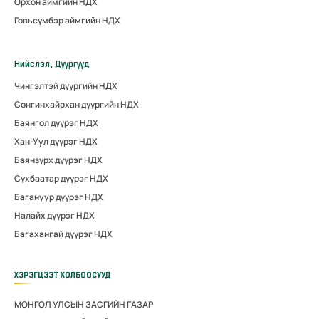
Орхон аймгийн НДХ
Говьсүмбэр аймгийн НДХ
Нийслэл, Дүүргүүд
Чингэлтэй дүүргийн НДХ
Сонгинхайрхан дүүргийн НДХ
Баянгол дүүрэг НДХ
Хан-Уул дүүрэг НДХ
Баянзүрх дүүрэг НДХ
Сүхбаатар дүүрэг НДХ
Багануур дүүрэг НДХ
Налайх дүүрэг НДХ
Багахангай дүүрэг НДХ
ХЭРЭГЦЭЭТ ХОЛБООСУУД
МОНГОЛ УЛСЫН ЗАСГИЙН ГАЗАР