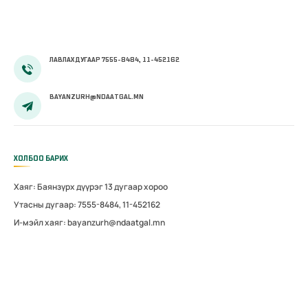
ЛАВЛАХ ДУГААР 7555-8484, 11-452162
BAYANZURH@NDAATGAL.MN
ХОЛБОО БАРИХ
Хаяг: Баянзүрх дүүрэг 13 дугаар хороо
Утасны дугаар: 7555-8484, 11-452162
И-мэйл хаяг: bayanzurh@ndaatgal.mn