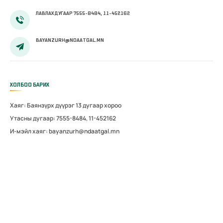
ЛАВЛАХ ДУГААР 7555-8484, 11-452162
BAYANZURH@NDAATGAL.MN
ХОЛБОО БАРИХ
Хаяг: Баянзүрх дүүрэг 13 дугаар хороо
Утасны дугаар: 7555-8484, 11-452162
И-мэйл хаяг: bayanzurh@ndaatgal.mn