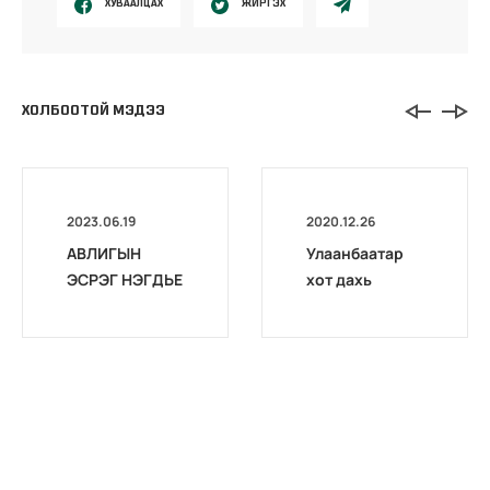
ХУВААЛЦАХ
ЖИРГЭХ
ХОЛБООТОЙ МЭДЭЭ
2023.06.19
2020.12.26
АВЛИГЫН
Улаанбаатар
ЭСРЭГ НЭГДЬЕ
хот дахь
хэлтсүүдийн
шуудангийн
хаяг