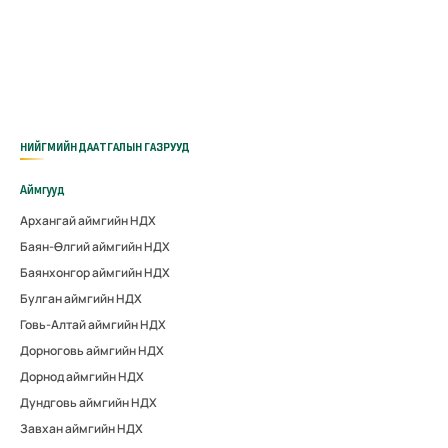
НИЙГМИЙН ДААТГАЛЫН ГАЗРУУД
Аймгууд
Архангай аймгийн НДХ
Баян-Өлгий аймгийн НДХ
Баянхонгор аймгийн НДХ
Булган аймгийн НДХ
Говь-Алтай аймгийн НДХ
Дорноговь аймгийн НДХ
Дорнод аймгийн НДХ
Дундговь аймгийн НДХ
Завхан аймгийн НДХ