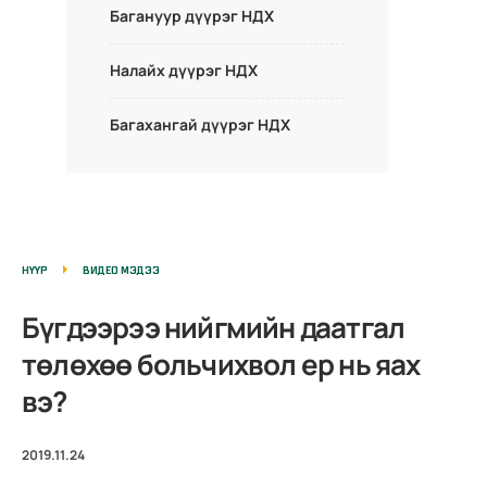
Багануур дүүрэг НДХ
Налайх дүүрэг НДХ
Багахангай дүүрэг НДХ
НҮҮР
ВИДЕО МЭДЭЭ
Бүгдээрээ нийгмийн даатгал
төлөхөө больчихвол ер нь яах
вэ?
2019.11.24