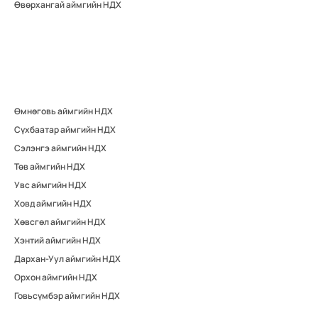
Өвөрхангай аймгийн НДХ
Өмнөговь аймгийн НДХ
Сүхбаатар аймгийн НДХ
Сэлэнгэ аймгийн НДХ
Төв аймгийн НДХ
Увс аймгийн НДХ
Ховд аймгийн НДХ
Хөвсгөл аймгийн НДХ
Хэнтий аймгийн НДХ
Дархан-Уул аймгийн НДХ
Орхон аймгийн НДХ
Говьсүмбэр аймгийн НДХ