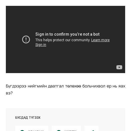
Бүгдээрээ нийгмийн даатгал төлөхөө больчихвол ер нь яах
вэ?
БУСДАД ТҮГЭЭХ