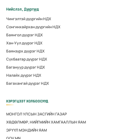
Нийслэл, Дүүргүүд
Чингэлтэй дүүргийн НДХ
Сонгинхайрхан дүүргийн НДХ
Баянгол дүүрэг НДХ
Хан-Уул дүүрэг НДХ
Баянзүрх дүүрэг НДХ
Сүхбаатар дүүрэг НДХ
Багануур дүүрэг НДХ
Налайх дүүрэг НДХ
Багахангай дүүрэг НДХ
ХЭРЭГЦЭЭТ ХОЛБООСУУД
МОНГОЛ УЛСЫН ЗАСГИЙН ГАЗАР
ХӨДӨЛМӨР, НИЙГМИЙН ХАМГААЛЛЫН ЯАМ
ЭРҮҮЛ МЭНДИЙН ЯАМ
GOV.MN