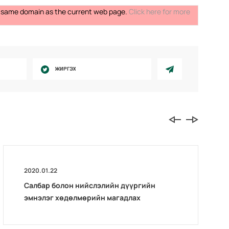
the same domain as the current web page.
Click here for more
ЖИРГЭХ
2020.01.22
Салбар болон нийслэлийн дүүргийн
эмнэлэг хөдөлмөрийн магадлах
комиссын тайлангийн хурал зохион
байгуулав.