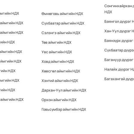
Сонгинхайрхан 
НДХ
ймгийн НДХ
Өмнөговь аймгийн НДХ
Баянгол дүүрэг 
 аймгийн НДХ
Сүхбаатар аймгийн НДХ
Хан-Уул дүүрэг 
 аймгийн НДХ
Сэлэнгэ аймгийн НДХ
Баянзүрх дүүрэг
гийн НДХ
Төв аймгийн НДХ
Сүхбаатар дүүр
 аймгийн НДХ
Увс аймгийн НДХ
Багануур дүүрэг
аймгийн НДХ
Ховд аймгийн НДХ
Налайх дүүрэг 
гийн НДХ
Хөвсгөл аймгийн НДХ
Багахангай дүүр
ймгийн НДХ
Хэнтий аймгийн НДХ
гийн НДХ
Дархан-Уул аймгийн НДХ
 аймгийн НДХ
Орхон аймгийн НДХ
Говьсүмбэр аймгийн НДХ