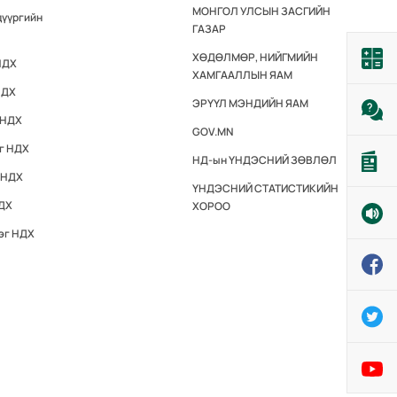
МОНГОЛ УЛСЫН ЗАСГИЙН
дүүргийн
ГАЗАР
ХӨДӨЛМӨР, НИЙГМИЙН
НДХ
ХАМГААЛЛЫН ЯАМ
НДХ
ЭРҮҮЛ МЭНДИЙН ЯАМ
 НДХ
GOV.MN
эг НДХ
НД-ын ҮНДЭСНИЙ ЗӨВЛӨЛ
 НДХ
ҮНДЭСНИЙ СТАТИСТИКИЙН
НДХ
ХОРОО
эг НДХ