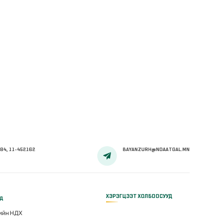
84, 11-452162
BAYANZURH@NDAATGAL.MN
ХЭРЭГЦЭЭТ ХОЛБООСУУД
үд
гийн НДХ