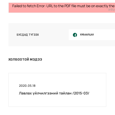
Failed to fetch Error: URL to the PDF file must be on exactly 
info
ХУВААЛЦАХ
БУСДАД ТҮГЭЭХ
ХОЛБООТОЙ МЭДЭЭ
2020.05.18
Лавлах үйлчилгээний тайлан /2015-03/