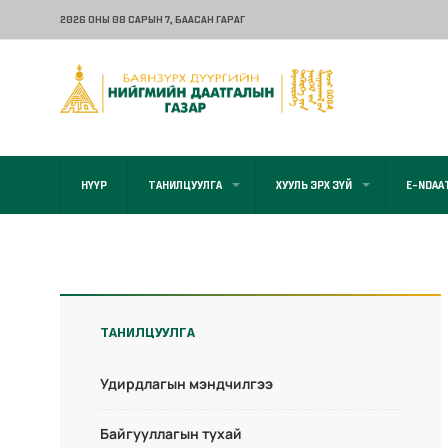
2026 ОНЫ 08 САРЫН 7
, БААСАН ГАРАГ
НҮҮР
ТАНИЛЦУУЛГА
ХУУЛЬ ЭРХ ЗҮЙ
E-NDAA
ТАНИЛЦУУЛГА
Удирдлагын мэндчилгээ
Байгууллагын тухай