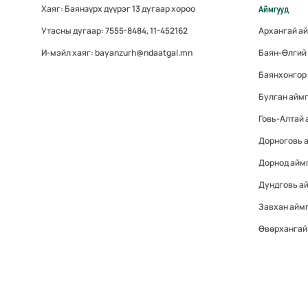
Хаяг: Баянзүрх дүүрэг 13 дугаар хороо
Аймгууд
Утасны дугаар: 7555-8484, 11-452162
Архангай а
И-мэйл хаяг: bayanzurh@ndaatgal.mn
Баян-Өлгий
Баянхонгор
Булган айм
Говь-Алтай
Дорноговь 
Дорнод айм
Дундговь а
Завхан айм
Өвөрхангай