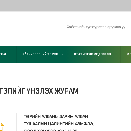
TGAL
ҮЙЛЧИЛГЭЭНИЙ ТӨРӨЛ
СТАТИСТИК МЭДЭЭЛЭЛ
МЭ
ГЭЛИЙГ ҮНЭЛЭХ ЖУРАМ
ТӨРИЙН АЛБАНЫ ЗАРИМ АЛБАН
ТУШААЛЫН ЦАЛИНГИЙН ХЭМЖЭЭ,
ДООД ХЭМЖЭЭ 2024.12.25