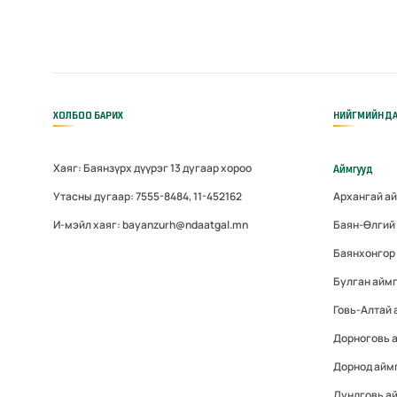
ХОЛБОО БАРИХ
НИЙГМИЙН ДА
Хаяг: Баянзүрх дүүрэг 13 дугаар хороо
Аймгууд
Утасны дугаар: 7555-8484, 11-452162
Архангай а
И-мэйл хаяг: bayanzurh@ndaatgal.mn
Баян-Өлгий
Баянхонгор
Булган айм
Говь-Алтай
Дорноговь 
Дорнод айм
Дундговь а