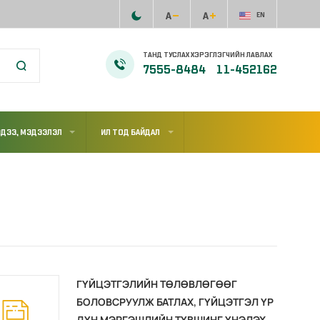
EN
ТАНД ТУСЛАХ ХЭРЭГЛЭГЧИЙН ЛАВЛАХ
7555-8484
11-452162
ДЭЭ, МЭДЭЭЛЭЛ
ИЛ ТОД БАЙДАЛ
ГҮЙЦЭТГЭЛИЙН ТӨЛӨВЛӨГӨӨГ
БОЛОВСРУУЛЖ БАТЛАХ, ГҮЙЦЭТГЭЛ ҮР
ДҮН МЭРГЭШЛИЙН ТҮВШИНГ ҮНЭЛЭХ