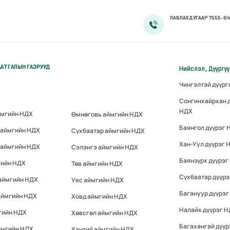
ЛАВЛАХ ДУГААР 7555-84
АТГАЛЫН ГАЗРУУД
Нийслэл, Дүүргү
Чингэлтэй дүүр
Сонгинхайрхан 
НДХ
ймгийн НДХ
Өмнөговь аймгийн НДХ
Баянгол дүүрэг 
 аймгийн НДХ
Сүхбаатар аймгийн НДХ
Хан-Уул дүүрэг 
 аймгийн НДХ
Сэлэнгэ аймгийн НДХ
Баянзүрх дүүрэг
гийн НДХ
Төв аймгийн НДХ
Сүхбаатар дүүр
 аймгийн НДХ
Увс аймгийн НДХ
Багануур дүүрэг
аймгийн НДХ
Ховд аймгийн НДХ
Налайх дүүрэг 
гийн НДХ
Хөвсгөл аймгийн НДХ
Багахангай дүүр
ймгийн НДХ
Хэнтий аймгийн НДХ