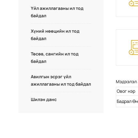
Үйл ажиллагааны ил тод
байдал
Хүний нөөцийн ил тод
байдал
Төсөв, сангийн ил тод
байдал
Авилгын эсрэг үйл
Мэдээлэл 
ажиллагааны ил тод байдал
Овог нэр
Шилэн данс
Бадрал Ө