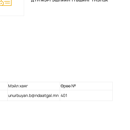
ЖУРАМ
Мэйл хаяг
Өрөө №
unurbuyan.b@ndaatgal.mn
401