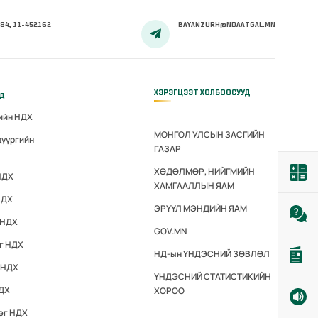
84, 11-452162
BAYANZURH@NDAATGAL.MN
ХЭРЭГЦЭЭТ ХОЛБООСУУД
үд
гийн НДХ
МОНГОЛ УЛСЫН ЗАСГИЙН
дүүргийн
ГАЗАР
ХӨДӨЛМӨР, НИЙГМИЙН
НДХ
ХАМГААЛЛЫН ЯАМ
НДХ
ЭРҮҮЛ МЭНДИЙН ЯАМ
 НДХ
GOV.MN
эг НДХ
НД-ын ҮНДЭСНИЙ ЗӨВЛӨЛ
 НДХ
ҮНДЭСНИЙ СТАТИСТИКИЙН
НДХ
ХОРОО
эг НДХ