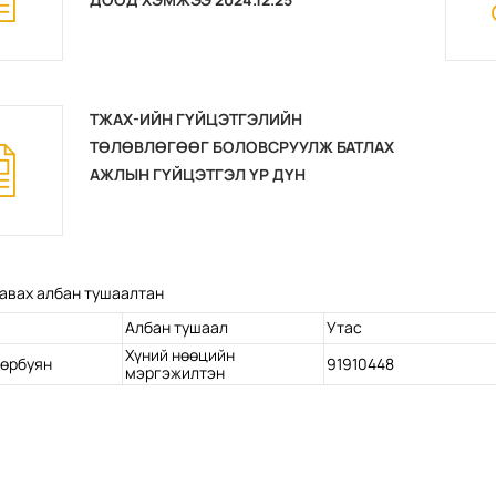
ТЖАХ-ИЙН ГҮЙЦЭТГЭЛИЙН
ТӨЛӨВЛӨГӨӨГ БОЛОВСРУУЛЖ БАТЛАХ
АЖЛЫН ГҮЙЦЭТГЭЛ ҮР ДҮН
МЭРГЭШЛИЙН ТҮВШИНГ ҮНЭЛЭХ
ЖУРАМ
авах албан тушаалтан
Албан тушаал
Утас
Хүний нөөцийн
нөрбуян
91910448
мэргэжилтэн