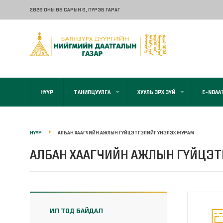
2026 ОНЫ 08 САРЫН 6
, ПҮРЭВ ГАРАГ
НҮҮР
ТАНИЛЦУУЛГА
ХУУЛЬ ЭРХ ЗҮЙ
E-NDAA
НҮҮР
АЛБАН ХААГЧИЙН АЖЛЫН ГҮЙЦЭТГЭЛИЙГ ҮНЭЛЭХ ЖУРАМ
АЛБАН ХААГЧИЙН АЖЛЫН ГҮЙЦЭТ
ИЛ ТОД БАЙДАЛ