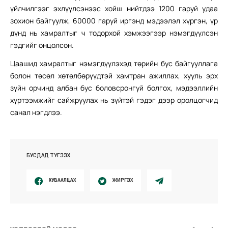
үйлчилгээг эхлүүлсэнээс хойш нийтдээ 1200 гаруй удаа
зохион байгуулж, 60000 гаруй иргэнд мэдээлэл хүргэн, үр
дүнд нь хамралтыг ч тодорхой хэмжээгээр нэмэгдүүлсэн
гэдгийг онцолсон.
Цаашид хамралтыг нэмэгдүүлэхэд төрийн бус байгууллага
болон төсөл хөтөлбөрүүдтэй хамтран ажиллах, хууль эрх
зүйн орчинд албан бус боловсронгуй болгох, мэдээллийн
хүртээмжийг сайжруулах нь зүйтэй гэдэг дээр оролцогчид
санал нэгдлээ.
БУСДАД ТҮГЭЭХ
ХУВААЛЦАХ
ЖИРГЭХ