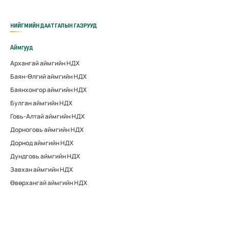
НИЙГМИЙН ДААТГАЛЫН ГАЗРУУД
Аймгууд
Архангай аймгийн НДХ
Баян-Өлгий аймгийн НДХ
Баянхонгор аймгийн НДХ
Булган аймгийн НДХ
Говь-Алтай аймгийн НДХ
Дорноговь аймгийн НДХ
Дорнод аймгийн НДХ
Дундговь аймгийн НДХ
Завхан аймгийн НДХ
Өвөрхангай аймгийн НДХ