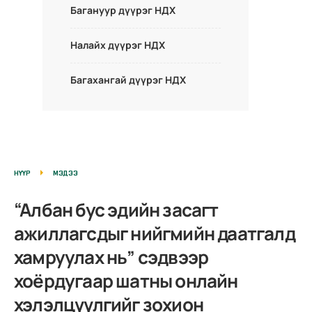
Багануур дүүрэг НДХ
Налайх дүүрэг НДХ
Багахангай дүүрэг НДХ
НҮҮР
МЭДЭЭ
“Албан бус эдийн засагт
ажиллагсдыг нийгмийн даатгалд
хамруулах нь” сэдвээр
хоёрдугаар шатны онлайн
хэлэлцүүлгийг зохион