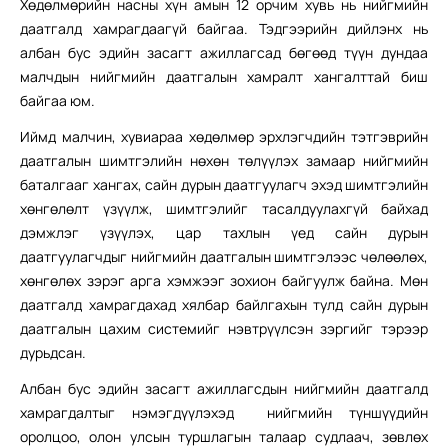
Хөдөлмөрийн насны хүн амын 12 орчим хувь нь нийгмийн
даатгалд хамрагдаагүй байгаа. Тэдгээрийн дийлэнх нь
албан бус эдийн засагт ажиллагсад бөгөөд түүн дундаа
малчдын нийгмийн даатгалын хамралт хангалттай биш
байгаа юм.
Иймд малчин, хувиараа хөдөлмөр эрхлэгчдийн тэтгэврийн
даатгалын шимтгэлийн нөхөн төлүүлэх замаар нийгмийн
баталгааг хангах, сайн дурын даатгуулагч эхэд шимтгэлийн
хөнгөлөлт үзүүлж, шимтгэлийг тасалдуулахгүй байхад
дэмжлэг үзүүлэх, цар тахлын үед сайн дурын
даатгуулагчдыг нийгмийн даатгалын шимтгэлээс чөлөөлөх,
хөнгөлөх зэрэг арга хэмжээг зохион байгуулж байна. Мөн
даатгалд хамрагдахад хялбар байлгахын тулд сайн дурын
даатгалын цахим системийг нэвтрүүлсэн зэргийг тэрээр
дурьдсан.
Албан бус эдийн засагт ажиллагсдын нийгмийн даатгалд
хамрагдалтыг нэмэгдүүлэхэд нийгмийн түншүүдийн
оролцоо, олон улсын туршлагын талаар судлаач, зөвлөх