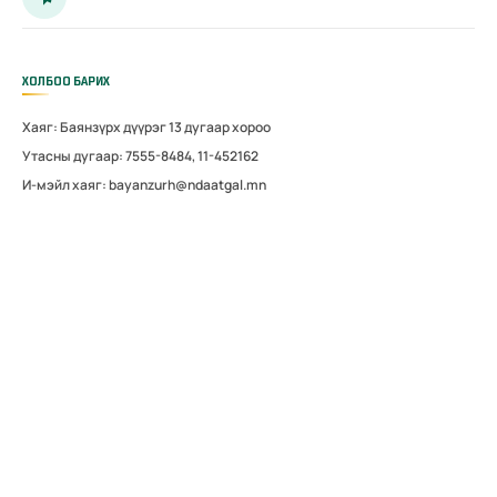
ХОЛБОО БАРИХ
Хаяг: Баянзүрх дүүрэг 13 дугаар хороо
Утасны дугаар: 7555-8484, 11-452162
И-мэйл хаяг: bayanzurh@ndaatgal.mn