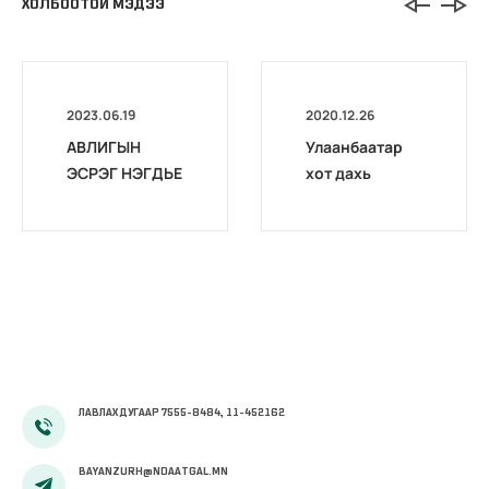
ХОЛБООТОЙ МЭДЭЭ
2023.06.19
2020.12.26
АВЛИГЫН
Улаанбаатар
ЭСРЭГ НЭГДЬЕ
хот дахь
хэлтсүүдийн
шуудангийн
хаяг
ЛАВЛАХ ДУГААР 7555-8484, 11-452162
BAYANZURH@NDAATGAL.MN