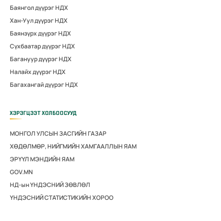
Баянгол дүүрэг НДХ
Хан-Уул дүүрэг НДХ
Баянзүрх дүүрэг НДХ
Сүхбаатар дүүрэг НДХ
Багануур дүүрэг НДХ
Налайх дүүрэг НДХ
Багахангай дүүрэг НДХ
ХЭРЭГЦЭЭТ ХОЛБООСУУД
МОНГОЛ УЛСЫН ЗАСГИЙН ГАЗАР
ХӨДӨЛМӨР, НИЙГМИЙН ХАМГААЛЛЫН ЯАМ
ЭРҮҮЛ МЭНДИЙН ЯАМ
GOV.MN
НД-ын ҮНДЭСНИЙ ЗӨВЛӨЛ
ҮНДЭСНИЙ СТАТИСТИКИЙН ХОРОО