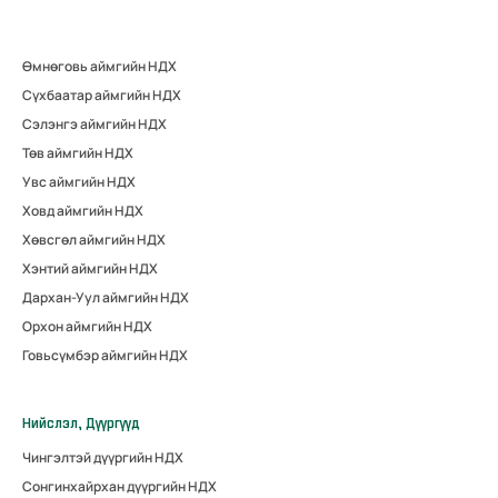
Өмнөговь аймгийн НДХ
Сүхбаатар аймгийн НДХ
Сэлэнгэ аймгийн НДХ
Төв аймгийн НДХ
Увс аймгийн НДХ
Ховд аймгийн НДХ
Хөвсгөл аймгийн НДХ
Хэнтий аймгийн НДХ
Дархан-Уул аймгийн НДХ
Орхон аймгийн НДХ
Говьсүмбэр аймгийн НДХ
Нийслэл, Дүүргүүд
Чингэлтэй дүүргийн НДХ
Сонгинхайрхан дүүргийн НДХ