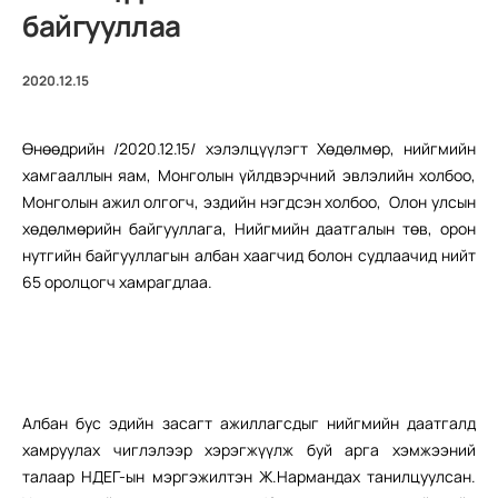
байгууллаа
2020.12.15
Өнөөдрийн /2020.12.15/ хэлэлцүүлэгт Хөдөлмөр, нийгмийн
хамгааллын яам, Монголын үйлдвэрчний эвлэлийн холбоо,
Монголын ажил олгогч, эздийн нэгдсэн холбоо, Олон улсын
хөдөлмөрийн байгууллага, Нийгмийн даатгалын төв, орон
нутгийн байгууллагын албан хаагчид болон судлаачид нийт
65 оролцогч хамрагдлаа.
Албан бус эдийн засагт ажиллагсдыг нийгмийн даатгалд
хамруулах чиглэлээр хэрэгжүүлж буй арга хэмжээний
талаар НДЕГ-ын мэргэжилтэн Ж.Нармандах танилцуулсан.