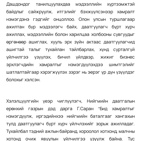
Дашдондог танилцуулахдаа мэдээллийн хүртээмжтэй
байдлыг сайжруулж, итгэлийг бэхжүүлсэнээр хамралт
нэмэгдэнэ гэдгийг онцоллоо. Олон улсын туршлагаар
ажилтан бүр мэдээлэгч байх, даатгуулагч бүрт хүрч
ажиллах, мэдээллийн болон харилцаа холбооны сувгуудыг
өргөнөөр ашиглах, хууль эрх зүйн актаас даатгуулагчид
ашигтай талыг тухайлан тайлбарлах, хүнд сурталгүй
үйлчилгээ үзүүлэх, бичил үйлдвэр, жижиг бизнес
эрхлэгчдийн хамралтыг нэмэгдүүлэхдээ шимтгэлийг
шатлалтайгаар хэрэгжүүлэх зэрэг нь эерэг үр дүн үзүүлдэг
болохыг хэлсэн.
Хэлэлцүүлгийн үеэр чиглүүлэгч, Нийгмийн даатгалын
ерөнхий газрын дэд дарга Г.Саран “Бид хамралтыг
нэмэгдүүлж, иргэдийнхээ нийгмийн баталгааг хангахын
тулд даатгуулагч бүрт хүрч үйлчлэхийг зорьж ажилладаг.
Тухайлбал тэдний ажлын байранд, хороолол хотхонд, малчны
хотонд очиж явуулын үйлчилгээ үзүүлж байна. Тус