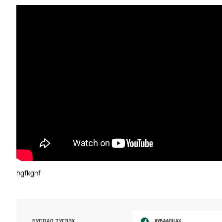
hgfkghf
ХУВААЛЦАХ
БУСДАД ТҮГЭЭХ