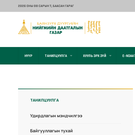
2026 ОНЫ 08 САРЫН 7
, БААСАН ГАРАГ
НҮҮР
ТАНИЛЦУУЛГА
ХУУЛЬ ЭРХ ЗҮЙ
E-NDAA
ТАНИЛЦУУЛГА
Удирдлагын мэндчилгээ
Байгууллагын тухай