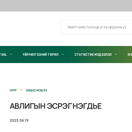
TGAL
ҮЙЛЧИЛГЭЭНИЙ ТӨРӨЛ
СТАТИСТИК МЭДЭЭЛЭЛ
МЭ
НҮҮР
ВИДЕО МЭДЭЭ
АВЛИГЫН ЭСРЭГ НЭГДЬЕ
2023.06.19