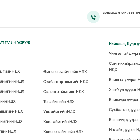
ЛАВЛАХ ДУГААР 7555-84
АТГАЛЫН ГАЗРУУД
Нийслэл, Дүүргү
Чингэлтэй дүүр
Сонгинхайрхан 
НДХ
ймгийн НДХ
Өмнөговь аймгийн НДХ
Баянгол дүүрэг 
 аймгийн НДХ
Сүхбаатар аймгийн НДХ
Хан-Уул дүүрэг 
 аймгийн НДХ
Сэлэнгэ аймгийн НДХ
Баянзүрх дүүрэг
гийн НДХ
Төв аймгийн НДХ
Сүхбаатар дүүр
 аймгийн НДХ
Увс аймгийн НДХ
Багануур дүүрэг
аймгийн НДХ
Ховд аймгийн НДХ
Налайх дүүрэг 
гийн НДХ
Хөвсгөл аймгийн НДХ
Багахангай дүүр