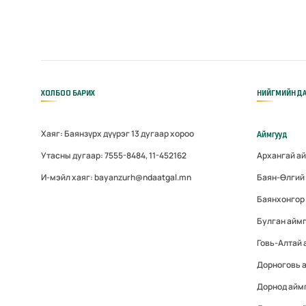
ХОЛБОО БАРИХ
НИЙГМИЙН ДА
Хаяг: Баянзүрх дүүрэг 13 дугаар хороо
Аймгууд
Утасны дугаар: 7555-8484, 11-452162
Архангай а
И-мэйл хаяг: bayanzurh@ndaatgal.mn
Баян-Өлгий
Баянхонгор
Булган айм
Говь-Алтай
Дорноговь 
Дорнод айм