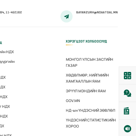
84, 11-452162
BAYANZURH@NDAATGAL.MN
ХЭРЭГЦЭЭТ ХОЛБООСУУД
үд
гийн НДХ
МОНГОЛ УЛСЫН ЗАСГИЙН
дүүргийн
ГАЗАР
ХӨДӨЛМӨР, НИЙГМИЙН
НДХ
ХАМГААЛЛЫН ЯАМ
НДХ
ЭРҮҮЛ МЭНДИЙН ЯАМ
 НДХ
GOV.MN
эг НДХ
НД-ын ҮНДЭСНИЙ ЗӨВЛӨЛ
 НДХ
ҮНДЭСНИЙ СТАТИСТИКИЙН
НДХ
ХОРОО
эг НДХ